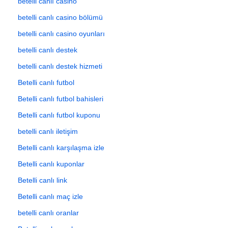
betelli canlı casino
betelli canlı casino bölümü
betelli canlı casino oyunları
betelli canlı destek
betelli canlı destek hizmeti
Betelli canlı futbol
Betelli canlı futbol bahisleri
Betelli canlı futbol kuponu
betelli canlı iletişim
Betelli canlı karşılaşma izle
Betelli canlı kuponlar
Betelli canlı link
Betelli canlı maç izle
betelli canlı oranlar