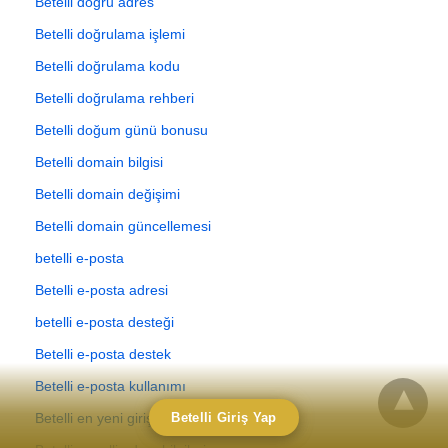
Betelli doğru adres
Betelli doğrulama işlemi
Betelli doğrulama kodu
Betelli doğrulama rehberi
Betelli doğum günü bonusu
Betelli domain bilgisi
Betelli domain değişimi
Betelli domain güncellemesi
betelli e-posta
Betelli e-posta adresi
betelli e-posta desteği
Betelli e-posta destek
Betelli e-posta kullanımı
Betelli Giriş Yap
Betelli en yeni giriş bilgisi