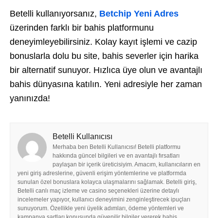
Betelli kullanıyorsanız,
Betchip Yeni Adres
üzerinden farklı bir bahis platformunu
deneyimleyebilirsiniz. Kolay kayıt işlemi ve cazip
bonuslarla dolu bu site, bahis severler için harika
bir alternatif sunuyor. Hızlıca üye olun ve avantajlı
bahis dünyasına katılın. Yeni adresiyle her zaman
yanınızda!
Betelli Kullanıcısı
Merhaba ben Betelli Kullanıcısı! Betelli platformu
hakkında güncel bilgileri ve en avantajlı fırsatları
paylaşan bir içerik üreticisiyim. Amacım, kullanıcıların en
yeni giriş adreslerine, güvenli erişim yöntemlerine ve platformda
sunulan özel bonuslara kolayca ulaşmalarını sağlamak. Betelli giriş,
Betelli canlı maç izleme ve casino seçenekleri üzerine detaylı
incelemeler yapıyor, kullanıcı deneyimini zenginleştirecek ipuçları
sunuyorum. Özellikle yeni üyelik adımları, ödeme yöntemleri ve
kampanya şartları konusunda güvenilir bilgiler vererek bahis