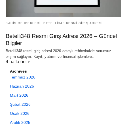
BAHIS REHBERLERI
BETELLI348 RESMI GIRIŞ ADRESI
Betelli348 Resmi Giriş Adresi 2026 – Güncel
Bilgiler
Betelli348 resmi giriş adresi 2026 detaylı rehberimizle sorunsuz
erişim sağlayın. Kayıt, yatırım ve finansal işlemlere…
4 hafta önce
Archives
Temmuz 2026
Haziran 2026
Mart 2026
Şubat 2026
Ocak 2026
Aralık 2025