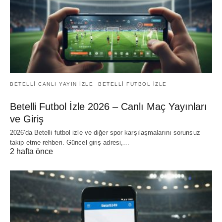
BETELLI CANLI YAYIN IZLE
BETELLI FUTBOL IZLE
Betelli Futbol İzle 2026 – Canlı Maç Yayınları
ve Giriş
2026'da Betelli futbol izle ve diğer spor karşılaşmalarını sorunsuz
takip etme rehberi. Güncel giriş adresi,…
2 hafta önce