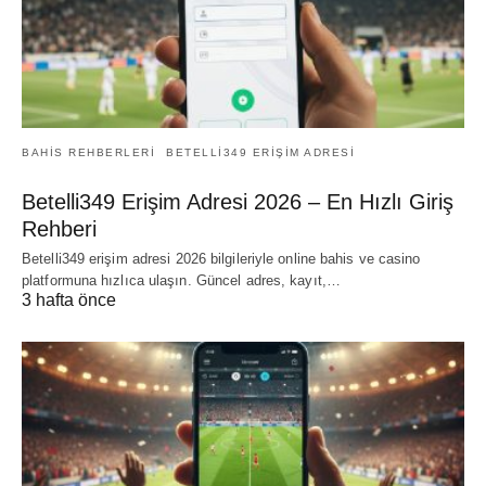
BAHIS REHBERLERI
BETELLI349 ERIŞIM ADRESI
Betelli349 Erişim Adresi 2026 – En Hızlı Giriş
Rehberi
Betelli349 erişim adresi 2026 bilgileriyle online bahis ve casino
platformuna hızlıca ulaşın. Güncel adres, kayıt,…
3 hafta önce