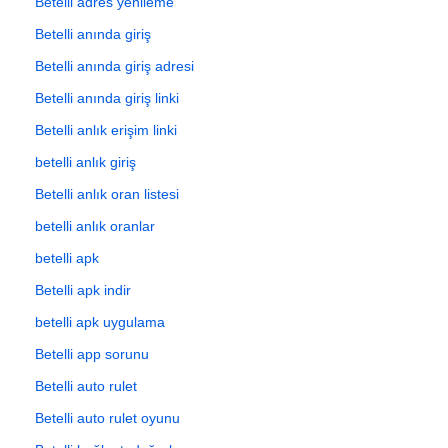
Betelli adres yenileme
Betelli anında giriş
Betelli anında giriş adresi
Betelli anında giriş linki
Betelli anlık erişim linki
betelli anlık giriş
Betelli anlık oran listesi
betelli anlık oranlar
betelli apk
Betelli apk indir
betelli apk uygulama
Betelli app sorunu
Betelli auto rulet
Betelli auto rulet oyunu