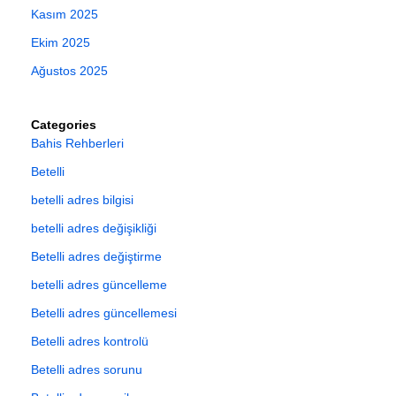
Kasım 2025
Ekim 2025
Ağustos 2025
Categories
Bahis Rehberleri
Betelli
betelli adres bilgisi
betelli adres değişikliği
Betelli adres değiştirme
betelli adres güncelleme
Betelli adres güncellemesi
Betelli adres kontrolü
Betelli adres sorunu