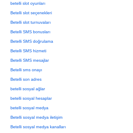
betelli slot oyunları
Betelli slot seçenekleri
Betelli slot turnuvaları
Betelli SMS bonusları
Betelli SMS doğrulama
Betelli SMS hizmeti
Betelli SMS mesajlar
Betelli sms onayı
Betelli son adres
betelli sosyal ağlar
betelli sosyal hesaplar
betelli sosyal medya
Betelli sosyal medya iletişim
Betelli sosyal medya kanalları