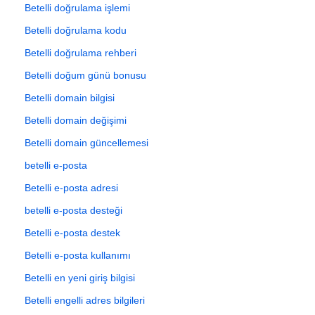
Betelli doğrulama işlemi
Betelli doğrulama kodu
Betelli doğrulama rehberi
Betelli doğum günü bonusu
Betelli domain bilgisi
Betelli domain değişimi
Betelli domain güncellemesi
betelli e-posta
Betelli e-posta adresi
betelli e-posta desteği
Betelli e-posta destek
Betelli e-posta kullanımı
Betelli en yeni giriş bilgisi
Betelli engelli adres bilgileri