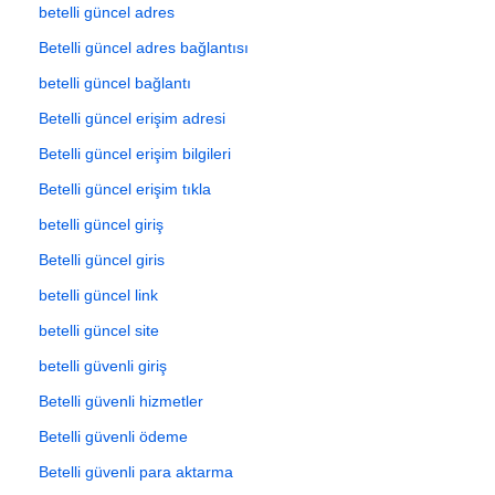
betelli güncel adres
Betelli güncel adres bağlantısı
betelli güncel bağlantı
Betelli güncel erişim adresi
Betelli güncel erişim bilgileri
Betelli güncel erişim tıkla
betelli güncel giriş
Betelli güncel giris
betelli güncel link
betelli güncel site
betelli güvenli giriş
Betelli güvenli hizmetler
Betelli güvenli ödeme
Betelli güvenli para aktarma