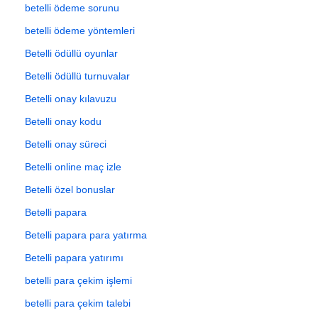
betelli ödeme sorunu
betelli ödeme yöntemleri
Betelli ödüllü oyunlar
Betelli ödüllü turnuvalar
Betelli onay kılavuzu
Betelli onay kodu
Betelli onay süreci
Betelli online maç izle
Betelli özel bonuslar
Betelli papara
Betelli papara para yatırma
Betelli papara yatırımı
betelli para çekim işlemi
betelli para çekim talebi