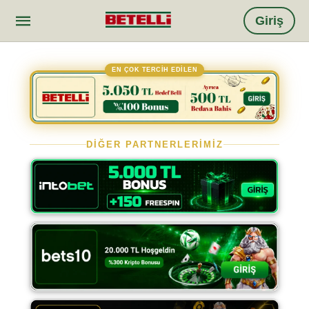
Giriş
EN ÇOK TERCİH EDİLEN
DİĞER PARTNERLERİMİZ