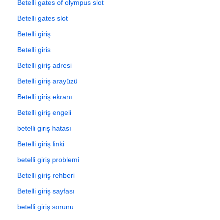
Betelli gates of olympus slot
Betelli gates slot
Betelli giriş
Betelli giris
Betelli giriş adresi
Betelli giriş arayüzü
Betelli giriş ekranı
Betelli giriş engeli
betelli giriş hatası
Betelli giriş linki
betelli giriş problemi
Betelli giriş rehberi
Betelli giriş sayfası
betelli giriş sorunu