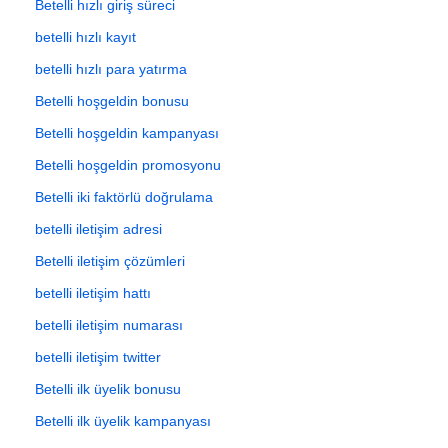
Betelli hızlı giriş süreci
betelli hızlı kayıt
betelli hızlı para yatırma
Betelli hoşgeldin bonusu
Betelli hoşgeldin kampanyası
Betelli hoşgeldin promosyonu
Betelli iki faktörlü doğrulama
betelli iletişim adresi
Betelli iletişim çözümleri
betelli iletişim hattı
betelli iletişim numarası
betelli iletişim twitter
Betelli ilk üyelik bonusu
Betelli ilk üyelik kampanyası