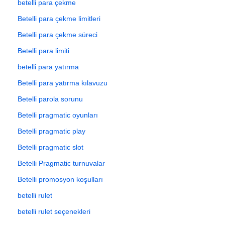
betelli para çekme
Betelli para çekme limitleri
Betelli para çekme süreci
Betelli para limiti
betelli para yatırma
Betelli para yatırma kılavuzu
Betelli parola sorunu
Betelli pragmatic oyunları
Betelli pragmatic play
Betelli pragmatic slot
Betelli Pragmatic turnuvalar
Betelli promosyon koşulları
betelli rulet
betelli rulet seçenekleri