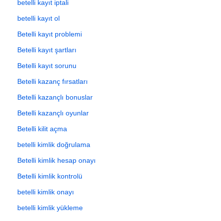
betelli kayıt iptali
betelli kayıt ol
Betelli kayıt problemi
Betelli kayıt şartları
Betelli kayıt sorunu
Betelli kazanç fırsatları
Betelli kazançlı bonuslar
Betelli kazançlı oyunlar
Betelli kilit açma
betelli kimlik doğrulama
Betelli kimlik hesap onayı
Betelli kimlik kontrolü
betelli kimlik onayı
betelli kimlik yükleme