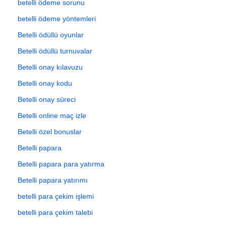
betelli ödeme sorunu
betelli ödeme yöntemleri
Betelli ödüllü oyunlar
Betelli ödüllü turnuvalar
Betelli onay kılavuzu
Betelli onay kodu
Betelli onay süreci
Betelli online maç izle
Betelli özel bonuslar
Betelli papara
Betelli papara para yatırma
Betelli papara yatırımı
betelli para çekim işlemi
betelli para çekim talebi