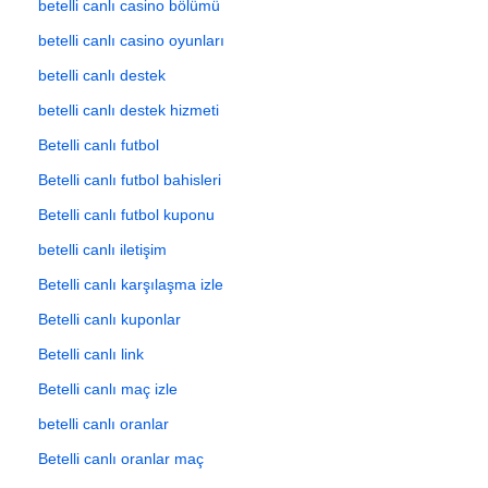
betelli canlı casino bölümü
betelli canlı casino oyunları
betelli canlı destek
betelli canlı destek hizmeti
Betelli canlı futbol
Betelli canlı futbol bahisleri
Betelli canlı futbol kuponu
betelli canlı iletişim
Betelli canlı karşılaşma izle
Betelli canlı kuponlar
Betelli canlı link
Betelli canlı maç izle
betelli canlı oranlar
Betelli canlı oranlar maç