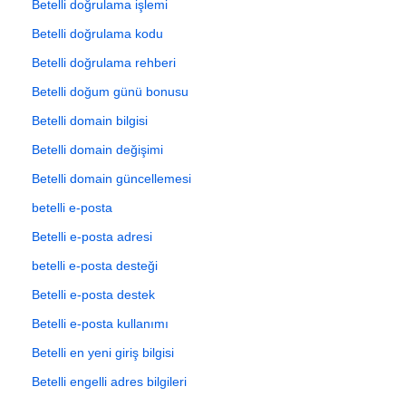
Betelli doğrulama işlemi
Betelli doğrulama kodu
Betelli doğrulama rehberi
Betelli doğum günü bonusu
Betelli domain bilgisi
Betelli domain değişimi
Betelli domain güncellemesi
betelli e-posta
Betelli e-posta adresi
betelli e-posta desteği
Betelli e-posta destek
Betelli e-posta kullanımı
Betelli en yeni giriş bilgisi
Betelli engelli adres bilgileri