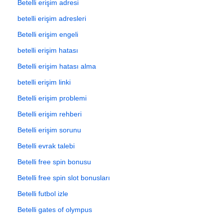
Betelli erişim adresi
betelli erişim adresleri
Betelli erişim engeli
betelli erişim hatası
Betelli erişim hatası alma
betelli erişim linki
Betelli erişim problemi
Betelli erişim rehberi
Betelli erişim sorunu
Betelli evrak talebi
Betelli free spin bonusu
Betelli free spin slot bonusları
Betelli futbol izle
Betelli gates of olympus