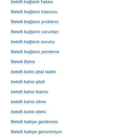
betelli bağlantı hatası
Betelli bağlantı kılavuzu
Betelli bağlantı problemi
Betelli bağlantı sorunları
betelli bağlantı sorunu
Betelli bağlantı yenileme
Betelli Bahis
betelli bahis iptal talebi
betelli bahis iptali
betelli bahis lisansı
betelli bahis silme
betelli bahis sitesi
Betelli bakiye gecikmesi
Betelli bakiye görünmüyor