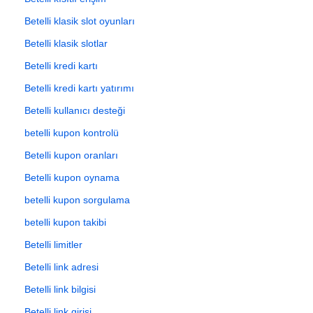
Betelli klasik slot oyunları
Betelli klasik slotlar
Betelli kredi kartı
Betelli kredi kartı yatırımı
Betelli kullanıcı desteği
betelli kupon kontrolü
Betelli kupon oranları
Betelli kupon oynama
betelli kupon sorgulama
betelli kupon takibi
Betelli limitler
Betelli link adresi
Betelli link bilgisi
Betelli link girişi