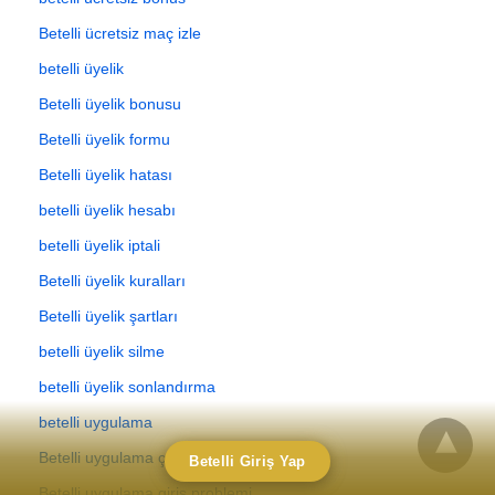
Betelli ücretsiz maç izle
betelli üyelik
Betelli üyelik bonusu
Betelli üyelik formu
Betelli üyelik hatası
betelli üyelik hesabı
betelli üyelik iptali
Betelli üyelik kuralları
Betelli üyelik şartları
betelli üyelik silme
betelli üyelik sonlandırma
betelli uygulama
Betelli uygulama çökmesi
Betelli Giriş Yap
Betelli uygulama giriş problemi