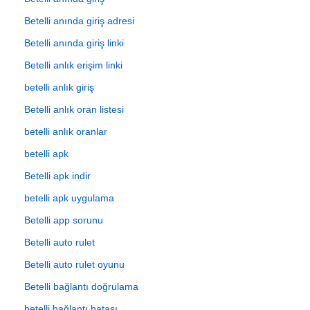
Betelli anında giriş adresi
Betelli anında giriş linki
Betelli anlık erişim linki
betelli anlık giriş
Betelli anlık oran listesi
betelli anlık oranlar
betelli apk
Betelli apk indir
betelli apk uygulama
Betelli app sorunu
Betelli auto rulet
Betelli auto rulet oyunu
Betelli bağlantı doğrulama
betelli bağlantı hatası