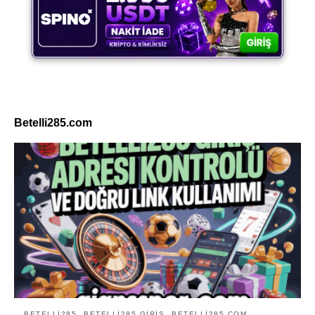
Betelli285.com
BETELLI285
BETELLI285 GIRIŞ
BETELLI285.COM