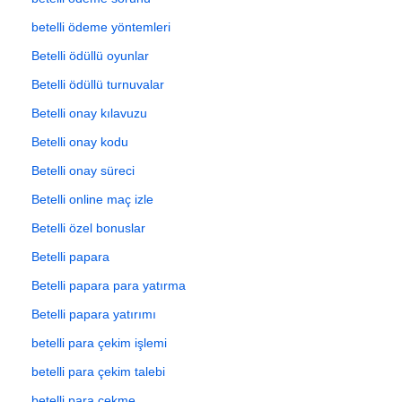
betelli ödeme yöntemleri
Betelli ödüllü oyunlar
Betelli ödüllü turnuvalar
Betelli onay kılavuzu
Betelli onay kodu
Betelli onay süreci
Betelli online maç izle
Betelli özel bonuslar
Betelli papara
Betelli papara para yatırma
Betelli papara yatırımı
betelli para çekim işlemi
betelli para çekim talebi
betelli para çekme