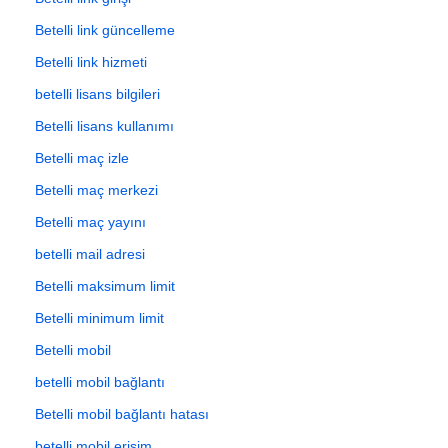
Betelli link güncelleme
Betelli link hizmeti
betelli lisans bilgileri
Betelli lisans kullanımı
Betelli maç izle
Betelli maç merkezi
Betelli maç yayını
betelli mail adresi
Betelli maksimum limit
Betelli minimum limit
Betelli mobil
betelli mobil bağlantı
Betelli mobil bağlantı hatası
betelli mobil erişim