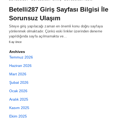
Betelli287 Giriş Sayfası Bilgisi İle
Sorunsuz Ulaşım
Siteye giriş yapılacağı zaman en önemli konu doğru sayfaya
yönlenmek olmaktadır. Çünkü eski linkler üzerinden deneme
yapıldığında sayfa açılmamakta ve…
6 ay önce
Archives
Temmuz 2026
Haziran 2026
Mart 2026
Şubat 2026
Ocak 2026
Aralık 2025
Kasım 2025
Ekim 2025