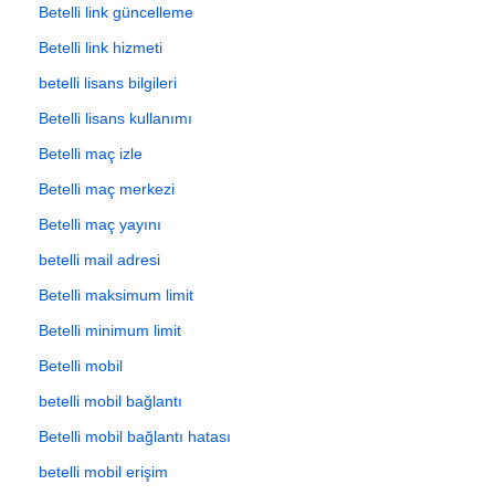
Betelli link güncelleme
Betelli link hizmeti
betelli lisans bilgileri
Betelli lisans kullanımı
Betelli maç izle
Betelli maç merkezi
Betelli maç yayını
betelli mail adresi
Betelli maksimum limit
Betelli minimum limit
Betelli mobil
betelli mobil bağlantı
Betelli mobil bağlantı hatası
betelli mobil erişim