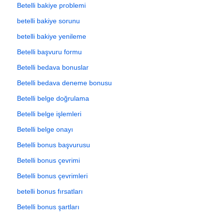
Betelli bakiye problemi
betelli bakiye sorunu
betelli bakiye yenileme
Betelli başvuru formu
Betelli bedava bonuslar
Betelli bedava deneme bonusu
Betelli belge doğrulama
Betelli belge işlemleri
Betelli belge onayı
Betelli bonus başvurusu
Betelli bonus çevrimi
Betelli bonus çevrimleri
betelli bonus fırsatları
Betelli bonus şartları