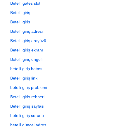
Betelli gates slot
Betelli giriş
Betelli giris
Betelli giriş adresi
Betelli giriş arayüzü
Betelli giriş ekranı
Betelli giriş engeli
betelli giriş hatası
Betelli giriş linki
betelli giriş problemi
Betelli giriş rehberi
Betelli giriş sayfası
betelli giriş sorunu
betelli güncel adres