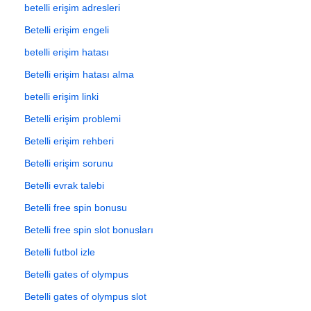
betelli erişim adresleri
Betelli erişim engeli
betelli erişim hatası
Betelli erişim hatası alma
betelli erişim linki
Betelli erişim problemi
Betelli erişim rehberi
Betelli erişim sorunu
Betelli evrak talebi
Betelli free spin bonusu
Betelli free spin slot bonusları
Betelli futbol izle
Betelli gates of olympus
Betelli gates of olympus slot