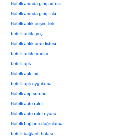
Betelli anında giriş adresi
Betelli anında giriş linki
Betelli anlık erişim linki
betelli anlık giriş
Betelli anlık oran listesi
betelli anlık oranlar
betelli apk
Betelli apk indir
betelli apk uygulama
Betelli app sorunu
Betelli auto rulet
Betelli auto rulet oyunu
Betelli bağlantı doğrulama
betelli bağlantı hatası