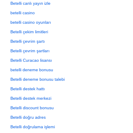
Betelli canlı yayın izle
betelli casino
betelli casino oyunları
Betelli çekim limitleri
Betelli çevrim şartı
Betelli çevrim şartları
Betelli Curacao lisansı
betelli deneme bonusu
Betelli deneme bonusu talebi
Betelli destek hattı
Betelli destek merkezi
Betelli discount bonusu
Betelli doğru adres
Betelli doğrulama işlemi