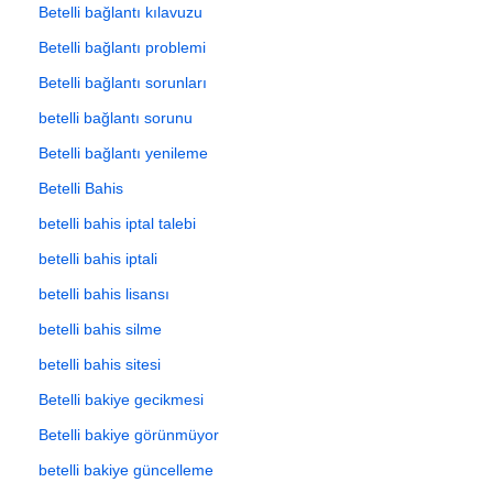
Betelli bağlantı kılavuzu
Betelli bağlantı problemi
Betelli bağlantı sorunları
betelli bağlantı sorunu
Betelli bağlantı yenileme
Betelli Bahis
betelli bahis iptal talebi
betelli bahis iptali
betelli bahis lisansı
betelli bahis silme
betelli bahis sitesi
Betelli bakiye gecikmesi
Betelli bakiye görünmüyor
betelli bakiye güncelleme