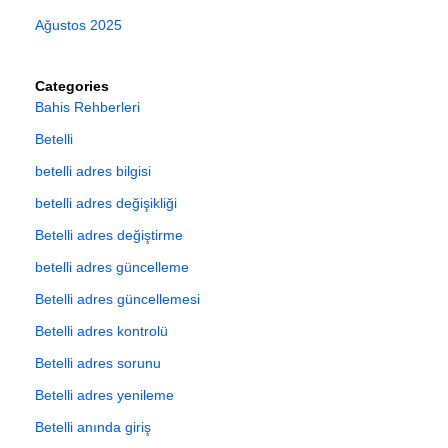
Ağustos 2025
Categories
Bahis Rehberleri
Betelli
betelli adres bilgisi
betelli adres değişikliği
Betelli adres değiştirme
betelli adres güncelleme
Betelli adres güncellemesi
Betelli adres kontrolü
Betelli adres sorunu
Betelli adres yenileme
Betelli anında giriş