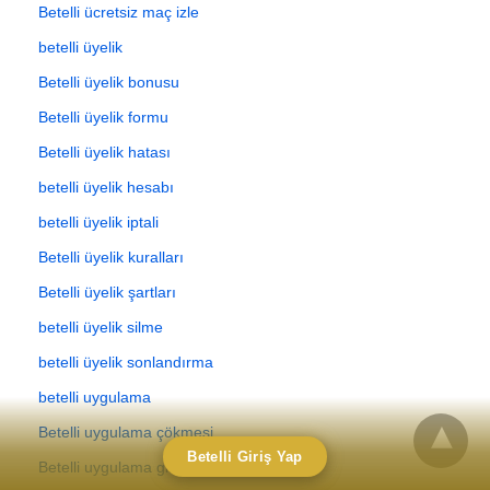
Betelli ücretsiz maç izle
betelli üyelik
Betelli üyelik bonusu
Betelli üyelik formu
Betelli üyelik hatası
betelli üyelik hesabı
betelli üyelik iptali
Betelli üyelik kuralları
Betelli üyelik şartları
betelli üyelik silme
betelli üyelik sonlandırma
betelli uygulama
Betelli uygulama çökmesi
Betelli Giriş Yap
Betelli uygulama giriş problemi