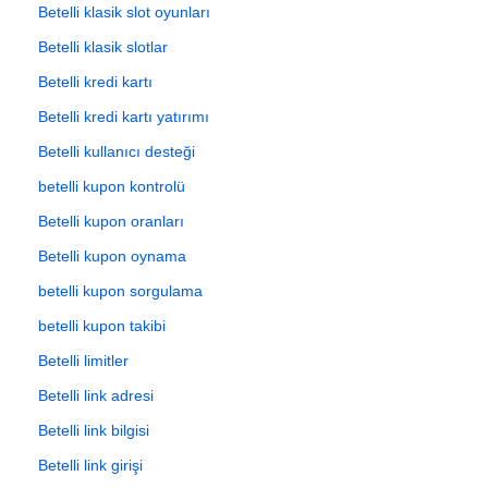
Betelli klasik slot oyunları
Betelli klasik slotlar
Betelli kredi kartı
Betelli kredi kartı yatırımı
Betelli kullanıcı desteği
betelli kupon kontrolü
Betelli kupon oranları
Betelli kupon oynama
betelli kupon sorgulama
betelli kupon takibi
Betelli limitler
Betelli link adresi
Betelli link bilgisi
Betelli link girişi