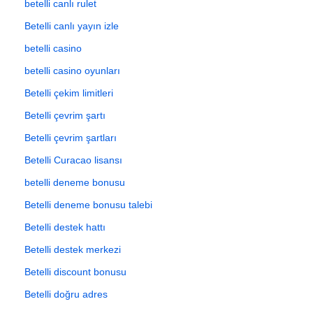
betelli canlı rulet
Betelli canlı yayın izle
betelli casino
betelli casino oyunları
Betelli çekim limitleri
Betelli çevrim şartı
Betelli çevrim şartları
Betelli Curacao lisansı
betelli deneme bonusu
Betelli deneme bonusu talebi
Betelli destek hattı
Betelli destek merkezi
Betelli discount bonusu
Betelli doğru adres