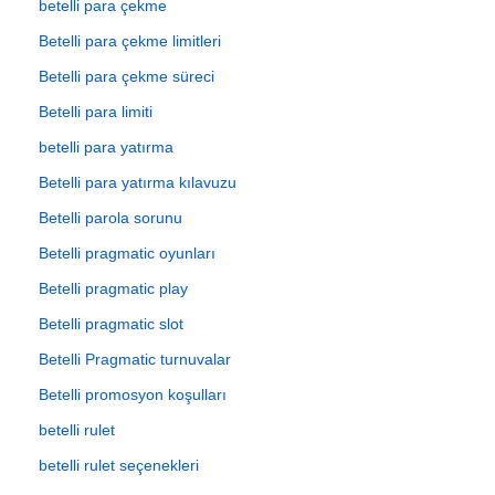
betelli para çekme
Betelli para çekme limitleri
Betelli para çekme süreci
Betelli para limiti
betelli para yatırma
Betelli para yatırma kılavuzu
Betelli parola sorunu
Betelli pragmatic oyunları
Betelli pragmatic play
Betelli pragmatic slot
Betelli Pragmatic turnuvalar
Betelli promosyon koşulları
betelli rulet
betelli rulet seçenekleri