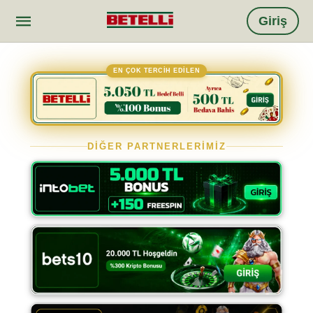
Giriş
EN ÇOK TERCİH EDİLEN
DİĞER PARTNERLERİMİZ