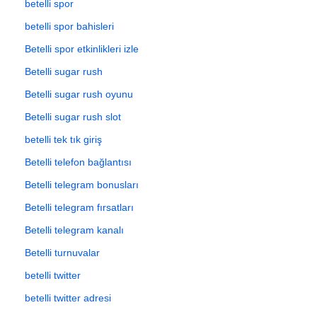
betelli spor
betelli spor bahisleri
Betelli spor etkinlikleri izle
Betelli sugar rush
Betelli sugar rush oyunu
Betelli sugar rush slot
betelli tek tık giriş
Betelli telefon bağlantısı
Betelli telegram bonusları
Betelli telegram fırsatları
Betelli telegram kanalı
Betelli turnuvalar
betelli twitter
betelli twitter adresi