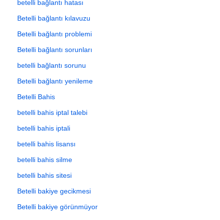
betelli bağlantı hatası
Betelli bağlantı kılavuzu
Betelli bağlantı problemi
Betelli bağlantı sorunları
betelli bağlantı sorunu
Betelli bağlantı yenileme
Betelli Bahis
betelli bahis iptal talebi
betelli bahis iptali
betelli bahis lisansı
betelli bahis silme
betelli bahis sitesi
Betelli bakiye gecikmesi
Betelli bakiye görünmüyor