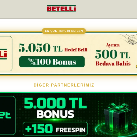
EN ÇOK TERCİH EDİLEN
DİĞER PARTNERLERİMİZ