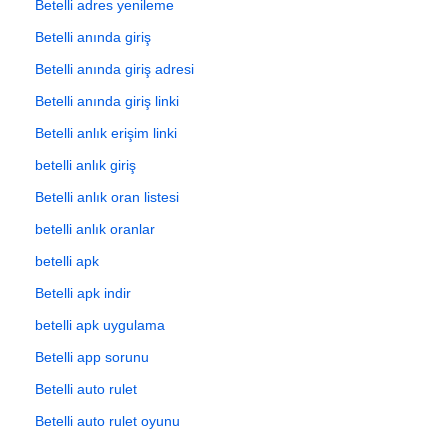
Betelli adres yenileme
Betelli anında giriş
Betelli anında giriş adresi
Betelli anında giriş linki
Betelli anlık erişim linki
betelli anlık giriş
Betelli anlık oran listesi
betelli anlık oranlar
betelli apk
Betelli apk indir
betelli apk uygulama
Betelli app sorunu
Betelli auto rulet
Betelli auto rulet oyunu