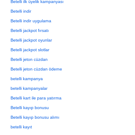
Betelli ilk üyelik kampanyası
Betelli indir
Betelli indir uygulama
Betelli jackpot fırsatı
Betelli jackpot oyunlar
Betelli jackpot slotlar
Betelli jeton cüzdan
Betelli jeton cüzdan ödeme
betelli kampanya
betelli kampanyalar
Betelli kart ile para yatırma
Betelli kayıp bonusu
Betelli kayıp bonusu alımı
betelli kayıt