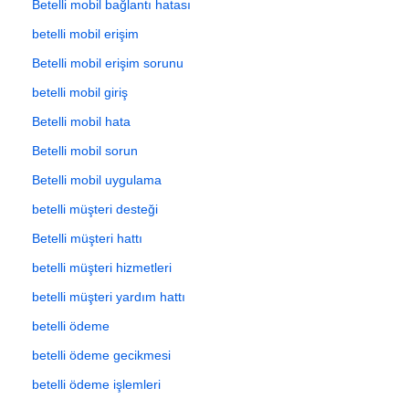
Betelli mobil bağlantı hatası
betelli mobil erişim
Betelli mobil erişim sorunu
betelli mobil giriş
Betelli mobil hata
Betelli mobil sorun
Betelli mobil uygulama
betelli müşteri desteği
Betelli müşteri hattı
betelli müşteri hizmetleri
betelli müşteri yardım hattı
betelli ödeme
betelli ödeme gecikmesi
betelli ödeme işlemleri