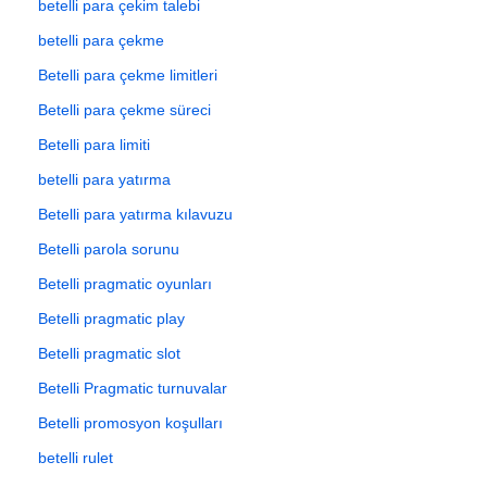
betelli para çekim talebi
betelli para çekme
Betelli para çekme limitleri
Betelli para çekme süreci
Betelli para limiti
betelli para yatırma
Betelli para yatırma kılavuzu
Betelli parola sorunu
Betelli pragmatic oyunları
Betelli pragmatic play
Betelli pragmatic slot
Betelli Pragmatic turnuvalar
Betelli promosyon koşulları
betelli rulet