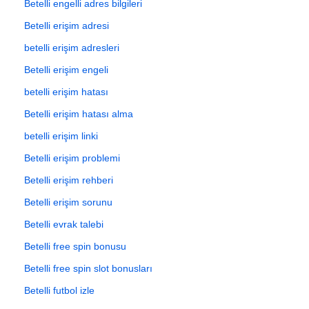
Betelli engelli adres bilgileri
Betelli erişim adresi
betelli erişim adresleri
Betelli erişim engeli
betelli erişim hatası
Betelli erişim hatası alma
betelli erişim linki
Betelli erişim problemi
Betelli erişim rehberi
Betelli erişim sorunu
Betelli evrak talebi
Betelli free spin bonusu
Betelli free spin slot bonusları
Betelli futbol izle