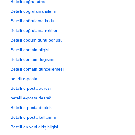
Betelli doğru adres
Betelli doğrulama işlemi
Betelli doğrulama kodu
Betelli doğrulama rehberi
Betelli doğum günü bonusu
Betelli domain bilgisi
Betelli domain değişimi
Betelli domain güncellemesi
betelli e-posta
Betelli e-posta adresi
betelli e-posta desteği
Betelli e-posta destek
Betelli e-posta kullanımı
Betelli en yeni giriş bilgisi