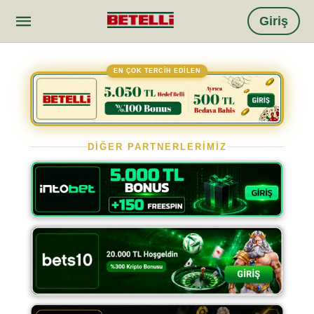
Giriş
EN ÇOK TERCİH EDİLEN
DİĞER PARTNERLERİMİZ