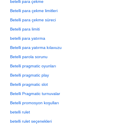
betelli para çekme
Betelli para çekme limitleri
Betelli para çekme süreci
Betelli para limiti
betelli para yatırma
Betelli para yatırma kılavuzu
Betelli parola sorunu
Betelli pragmatic oyunları
Betelli pragmatic play
Betelli pragmatic slot
Betelli Pragmatic turnuvalar
Betelli promosyon koşulları
betelli rulet
betelli rulet seçenekleri