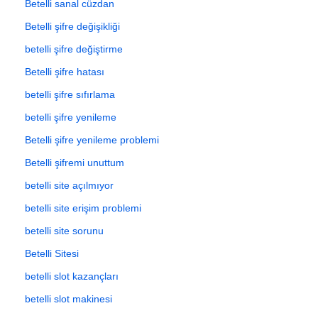
Betelli sanal cüzdan
Betelli şifre değişikliği
betelli şifre değiştirme
Betelli şifre hatası
betelli şifre sıfırlama
betelli şifre yenileme
Betelli şifre yenileme problemi
Betelli şifremi unuttum
betelli site açılmıyor
betelli site erişim problemi
betelli site sorunu
Betelli Sitesi
betelli slot kazançları
betelli slot makinesi