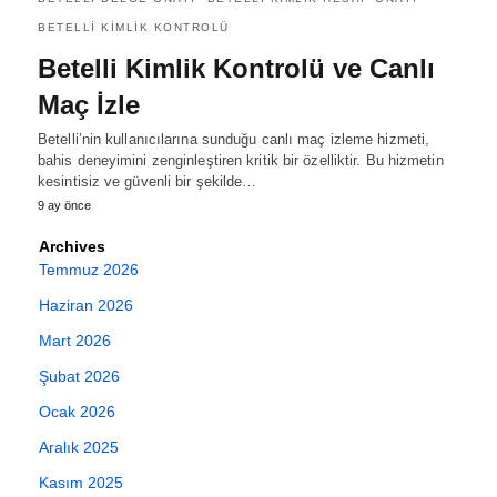
BETELLI KIMLIK KONTROLÜ
Betelli Kimlik Kontrolü ve Canlı
Maç İzle
Betelli’nin kullanıcılarına sunduğu canlı maç izleme hizmeti,
bahis deneyimini zenginleştiren kritik bir özelliktir. Bu hizmetin
kesintisiz ve güvenli bir şekilde…
9 ay önce
Archives
Temmuz 2026
Haziran 2026
Mart 2026
Şubat 2026
Ocak 2026
Aralık 2025
Kasım 2025