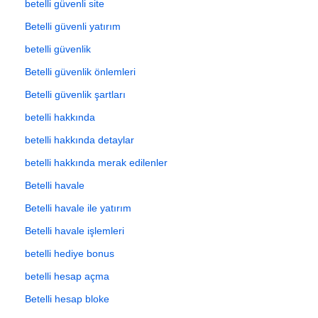
betelli güvenli site
Betelli güvenli yatırım
betelli güvenlik
Betelli güvenlik önlemleri
Betelli güvenlik şartları
betelli hakkında
betelli hakkında detaylar
betelli hakkında merak edilenler
Betelli havale
Betelli havale ile yatırım
Betelli havale işlemleri
betelli hediye bonus
betelli hesap açma
Betelli hesap bloke