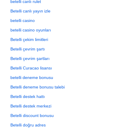
betelli canlı rulet
Betelli canlı yayın izle
betelli casino
betelli casino oyunları
Betelli çekim limitleri
Betelli çevrim şartı
Betelli çevrim şartları
Betelli Curacao lisansı
betelli deneme bonusu
Betelli deneme bonusu talebi
Betelli destek hattı
Betelli destek merkezi
Betelli discount bonusu
Betelli doğru adres