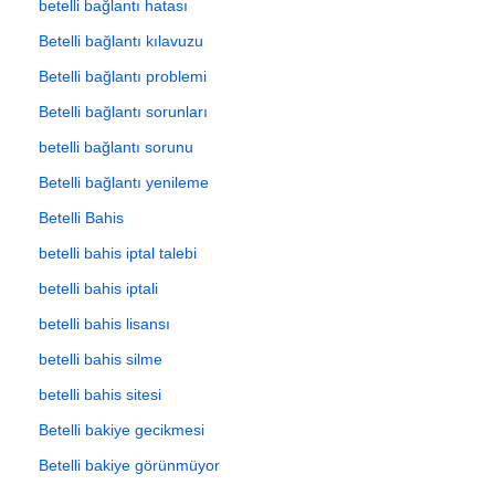
betelli bağlantı hatası
Betelli bağlantı kılavuzu
Betelli bağlantı problemi
Betelli bağlantı sorunları
betelli bağlantı sorunu
Betelli bağlantı yenileme
Betelli Bahis
betelli bahis iptal talebi
betelli bahis iptali
betelli bahis lisansı
betelli bahis silme
betelli bahis sitesi
Betelli bakiye gecikmesi
Betelli bakiye görünmüyor