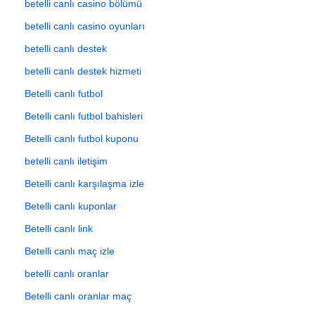
betelli canlı casino bölümü
betelli canlı casino oyunları
betelli canlı destek
betelli canlı destek hizmeti
Betelli canlı futbol
Betelli canlı futbol bahisleri
Betelli canlı futbol kuponu
betelli canlı iletişim
Betelli canlı karşılaşma izle
Betelli canlı kuponlar
Betelli canlı link
Betelli canlı maç izle
betelli canlı oranlar
Betelli canlı oranlar maç