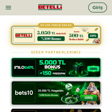
Giriş
EN ÇOK TERCİH EDİLEN
DİĞER PARTNERLERİMİZ