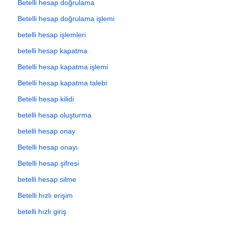
Betelli hesap doğrulama
Betelli hesap doğrulama işlemi
betelli hesap işlemleri
betelli hesap kapatma
Betelli hesap kapatma işlemi
Betelli hesap kapatma talebi
Betelli hesap kilidi
betelli hesap oluşturma
betelli hesap onay
Betelli hesap onayı
Betelli hesap şifresi
betelli hesap silme
Betelli hızlı erişim
betelli hızlı giriş