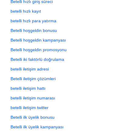
Betelli hızlı giriş süreci
betelli hızlı kayıt
betelli hızlı para yatırma
Betelli hoşgeldin bonusu
Betelli hoşgeldin kampanyası
Betelli hoşgeldin promosyonu
Betelli iki faktörlü doğrulama
betelli iletişim adresi
Betelli iletişim çözümleri
betelli iletişim hattı
betelli iletişim numarası
betelli iletişim twitter
Betelli ilk üyelik bonusu
Betelli ilk üyelik kampanyası