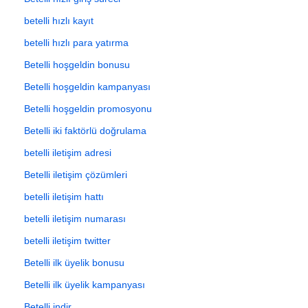
betelli hızlı kayıt
betelli hızlı para yatırma
Betelli hoşgeldin bonusu
Betelli hoşgeldin kampanyası
Betelli hoşgeldin promosyonu
Betelli iki faktörlü doğrulama
betelli iletişim adresi
Betelli iletişim çözümleri
betelli iletişim hattı
betelli iletişim numarası
betelli iletişim twitter
Betelli ilk üyelik bonusu
Betelli ilk üyelik kampanyası
Betelli indir