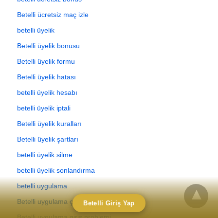
Betelli ücretsiz maç izle
betelli üyelik
Betelli üyelik bonusu
Betelli üyelik formu
Betelli üyelik hatası
betelli üyelik hesabı
betelli üyelik iptali
Betelli üyelik kuralları
Betelli üyelik şartları
betelli üyelik silme
betelli üyelik sonlandırma
betelli uygulama
Betelli uygulama çökmesi
Betelli Giriş Yap
Betelli uygulama giriş problemi