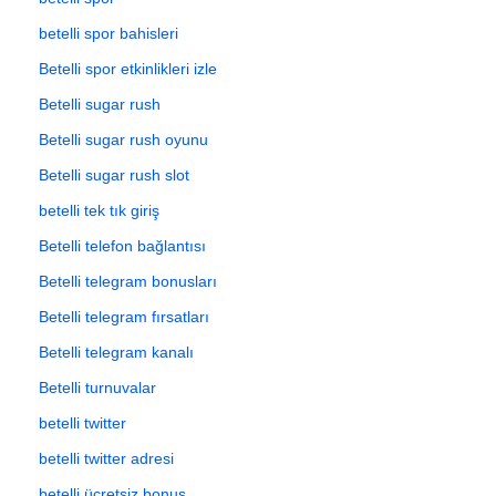
betelli spor bahisleri
Betelli spor etkinlikleri izle
Betelli sugar rush
Betelli sugar rush oyunu
Betelli sugar rush slot
betelli tek tık giriş
Betelli telefon bağlantısı
Betelli telegram bonusları
Betelli telegram fırsatları
Betelli telegram kanalı
Betelli turnuvalar
betelli twitter
betelli twitter adresi
betelli ücretsiz bonus