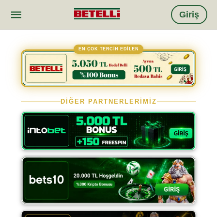
Giriş
EN ÇOK TERCİH EDİLEN
DİĞER PARTNERLERİMİZ