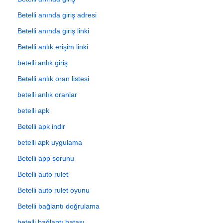
Betelli anında giriş adresi
Betelli anında giriş linki
Betelli anlık erişim linki
betelli anlık giriş
Betelli anlık oran listesi
betelli anlık oranlar
betelli apk
Betelli apk indir
betelli apk uygulama
Betelli app sorunu
Betelli auto rulet
Betelli auto rulet oyunu
Betelli bağlantı doğrulama
betelli bağlantı hatası