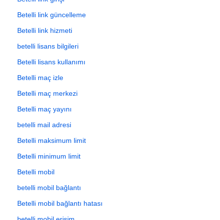
Betelli link güncelleme
Betelli link hizmeti
betelli lisans bilgileri
Betelli lisans kullanımı
Betelli maç izle
Betelli maç merkezi
Betelli maç yayını
betelli mail adresi
Betelli maksimum limit
Betelli minimum limit
Betelli mobil
betelli mobil bağlantı
Betelli mobil bağlantı hatası
betelli mobil erişim