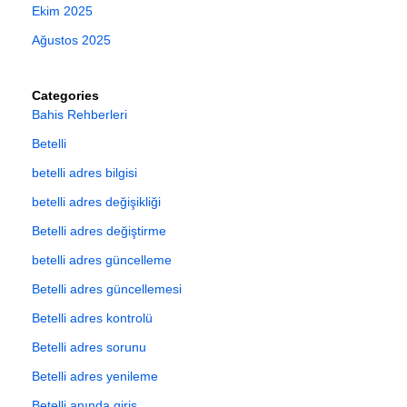
Ekim 2025
Ağustos 2025
Categories
Bahis Rehberleri
Betelli
betelli adres bilgisi
betelli adres değişikliği
Betelli adres değiştirme
betelli adres güncelleme
Betelli adres güncellemesi
Betelli adres kontrolü
Betelli adres sorunu
Betelli adres yenileme
Betelli anında giriş