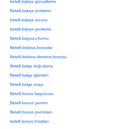
betelli bakiye güncelleme
Betelli bakiye problemi
betelli bakiye sorunu
betelli bakiye yenileme
Betelli başvuru formu
Betelli bedava bonuslar
Betelli bedava deneme bonusu
Betelli belge doğrulama
Betelli belge işlemleri
Betelli belge onayı
Betelli bonus başvurusu
Betelli bonus çevrimi
Betelli bonus çevrimleri
betelli bonus fırsatları