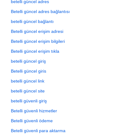
betelli güncel adres
Betelli güncel adres bağlantısı
betelli güncel bağlantı
Betelli güncel erişim adresi
Betelli güncel erişim bilgileri
Betelli güncel erişim tıkla
betelli güncel giriş
Betelli güncel giris
betelli güncel link
betelli güncel site
betelli güvenli giriş
Betelli güvenli hizmetler
Betelli güvenli ödeme
Betelli güvenli para aktarma