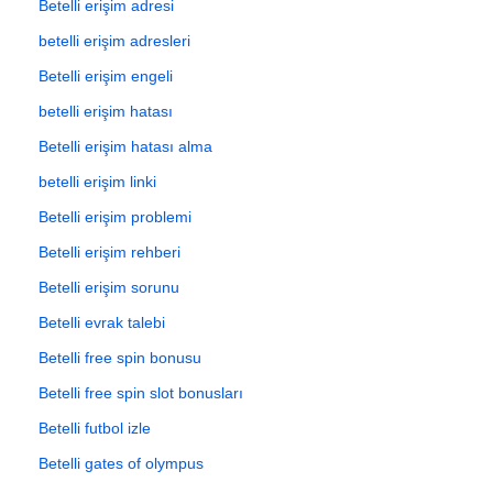
Betelli erişim adresi
betelli erişim adresleri
Betelli erişim engeli
betelli erişim hatası
Betelli erişim hatası alma
betelli erişim linki
Betelli erişim problemi
Betelli erişim rehberi
Betelli erişim sorunu
Betelli evrak talebi
Betelli free spin bonusu
Betelli free spin slot bonusları
Betelli futbol izle
Betelli gates of olympus