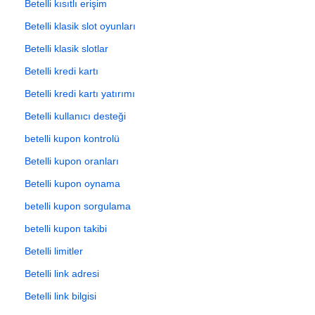
Betelli kısıtlı erişim
Betelli klasik slot oyunları
Betelli klasik slotlar
Betelli kredi kartı
Betelli kredi kartı yatırımı
Betelli kullanıcı desteği
betelli kupon kontrolü
Betelli kupon oranları
Betelli kupon oynama
betelli kupon sorgulama
betelli kupon takibi
Betelli limitler
Betelli link adresi
Betelli link bilgisi