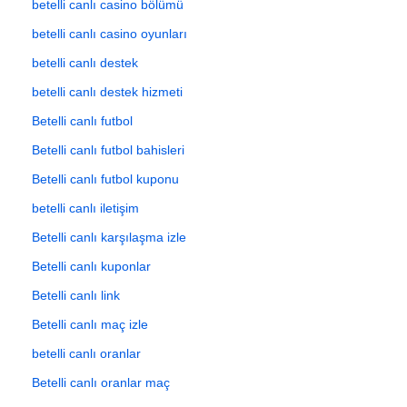
betelli canlı casino bölümü
betelli canlı casino oyunları
betelli canlı destek
betelli canlı destek hizmeti
Betelli canlı futbol
Betelli canlı futbol bahisleri
Betelli canlı futbol kuponu
betelli canlı iletişim
Betelli canlı karşılaşma izle
Betelli canlı kuponlar
Betelli canlı link
Betelli canlı maç izle
betelli canlı oranlar
Betelli canlı oranlar maç