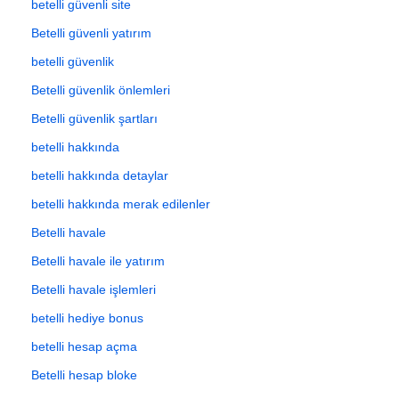
betelli güvenli site
Betelli güvenli yatırım
betelli güvenlik
Betelli güvenlik önlemleri
Betelli güvenlik şartları
betelli hakkında
betelli hakkında detaylar
betelli hakkında merak edilenler
Betelli havale
Betelli havale ile yatırım
Betelli havale işlemleri
betelli hediye bonus
betelli hesap açma
Betelli hesap bloke