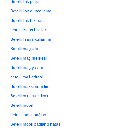
Betelli link girişi
Betelli link güncelleme
Betelli link hizmeti
betelli lisans bilgileri
Betelli lisans kullanımı
Betelli maç izle
Betelli maç merkezi
Betelli maç yayını
betelli mail adresi
Betelli maksimum limit
Betelli minimum limit
Betelli mobil
betelli mobil bağlantı
Betelli mobil bağlantı hatası