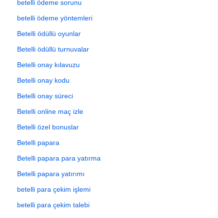
betelli ödeme sorunu
betelli ödeme yöntemleri
Betelli ödüllü oyunlar
Betelli ödüllü turnuvalar
Betelli onay kılavuzu
Betelli onay kodu
Betelli onay süreci
Betelli online maç izle
Betelli özel bonuslar
Betelli papara
Betelli papara para yatırma
Betelli papara yatırımı
betelli para çekim işlemi
betelli para çekim talebi