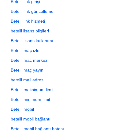
Betelli link girişi
Betelli link güncelleme
Betelli link hizmeti
betelli lisans bilgileri
Betelli lisans kullanımı
Betelli maç izle
Betelli maç merkezi
Betelli maç yayını
betelli mail adresi
Betelli maksimum limit
Betelli minimum limit
Betelli mobil
betelli mobil bağlantı
Betelli mobil bağlantı hatası