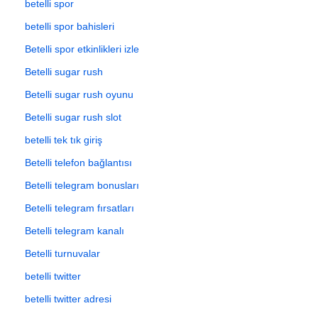
betelli spor
betelli spor bahisleri
Betelli spor etkinlikleri izle
Betelli sugar rush
Betelli sugar rush oyunu
Betelli sugar rush slot
betelli tek tık giriş
Betelli telefon bağlantısı
Betelli telegram bonusları
Betelli telegram fırsatları
Betelli telegram kanalı
Betelli turnuvalar
betelli twitter
betelli twitter adresi