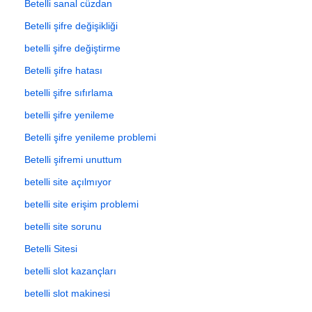
Betelli sanal cüzdan
Betelli şifre değişikliği
betelli şifre değiştirme
Betelli şifre hatası
betelli şifre sıfırlama
betelli şifre yenileme
Betelli şifre yenileme problemi
Betelli şifremi unuttum
betelli site açılmıyor
betelli site erişim problemi
betelli site sorunu
Betelli Sitesi
betelli slot kazançları
betelli slot makinesi