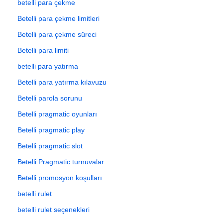
betelli para çekme
Betelli para çekme limitleri
Betelli para çekme süreci
Betelli para limiti
betelli para yatırma
Betelli para yatırma kılavuzu
Betelli parola sorunu
Betelli pragmatic oyunları
Betelli pragmatic play
Betelli pragmatic slot
Betelli Pragmatic turnuvalar
Betelli promosyon koşulları
betelli rulet
betelli rulet seçenekleri