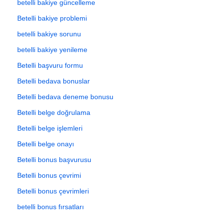
betelli bakiye güncelleme
Betelli bakiye problemi
betelli bakiye sorunu
betelli bakiye yenileme
Betelli başvuru formu
Betelli bedava bonuslar
Betelli bedava deneme bonusu
Betelli belge doğrulama
Betelli belge işlemleri
Betelli belge onayı
Betelli bonus başvurusu
Betelli bonus çevrimi
Betelli bonus çevrimleri
betelli bonus fırsatları