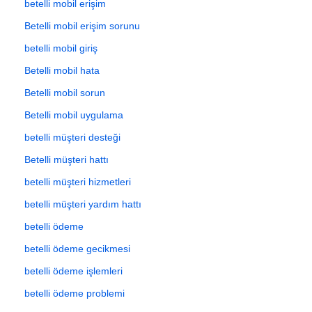
betelli mobil erişim
Betelli mobil erişim sorunu
betelli mobil giriş
Betelli mobil hata
Betelli mobil sorun
Betelli mobil uygulama
betelli müşteri desteği
Betelli müşteri hattı
betelli müşteri hizmetleri
betelli müşteri yardım hattı
betelli ödeme
betelli ödeme gecikmesi
betelli ödeme işlemleri
betelli ödeme problemi