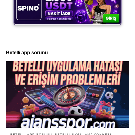
Betelli app sorunu
BETELLI APP SORUNU
BETELLI UYGULAMA ÇÖKMESI