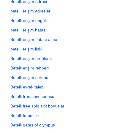
Betelli erişim adresi
betelli erişim adresleri
Betelli erişim engeli
betelli erişim hatası
Betelli erişim hatası alma
betelli erişim linki
Betelli erişim problemi
Betelli erişim rehberi
Betelli erişim sorunu
Betelli evrak talebi
Betelli free spin bonusu
Betelli free spin slot bonusları
Betelli futbol izle
Betelli gates of olympus