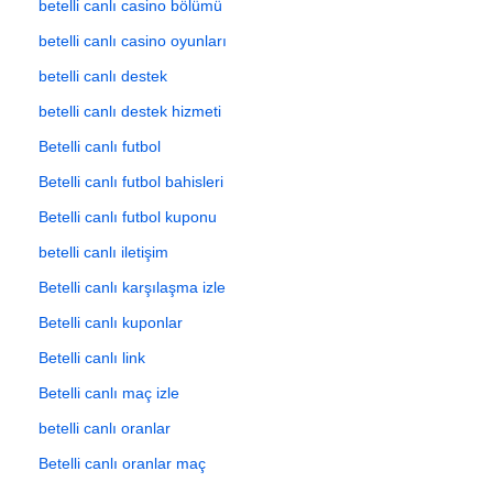
betelli canlı casino bölümü
betelli canlı casino oyunları
betelli canlı destek
betelli canlı destek hizmeti
Betelli canlı futbol
Betelli canlı futbol bahisleri
Betelli canlı futbol kuponu
betelli canlı iletişim
Betelli canlı karşılaşma izle
Betelli canlı kuponlar
Betelli canlı link
Betelli canlı maç izle
betelli canlı oranlar
Betelli canlı oranlar maç