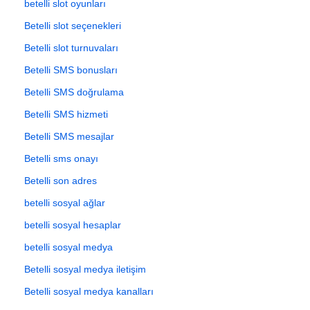
betelli slot oyunları
Betelli slot seçenekleri
Betelli slot turnuvaları
Betelli SMS bonusları
Betelli SMS doğrulama
Betelli SMS hizmeti
Betelli SMS mesajlar
Betelli sms onayı
Betelli son adres
betelli sosyal ağlar
betelli sosyal hesaplar
betelli sosyal medya
Betelli sosyal medya iletişim
Betelli sosyal medya kanalları