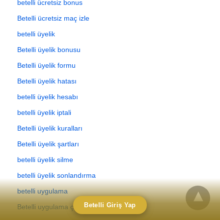
betelli ücretsiz bonus
Betelli ücretsiz maç izle
betelli üyelik
Betelli üyelik bonusu
Betelli üyelik formu
Betelli üyelik hatası
betelli üyelik hesabı
betelli üyelik iptali
Betelli üyelik kuralları
Betelli üyelik şartları
betelli üyelik silme
betelli üyelik sonlandırma
betelli uygulama
Betelli Giriş Yap
Betelli uygulama çökmesi