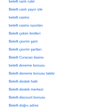
betelli canlı rulet
Betelli canlı yayın izle
betelli casino
betelli casino oyunları
Betelli çekim limitleri
Betelli çevrim şartı
Betelli çevrim şartları
Betelli Curacao lisansı
betelli deneme bonusu
Betelli deneme bonusu talebi
Betelli destek hattı
Betelli destek merkezi
Betelli discount bonusu
Betelli doğru adres