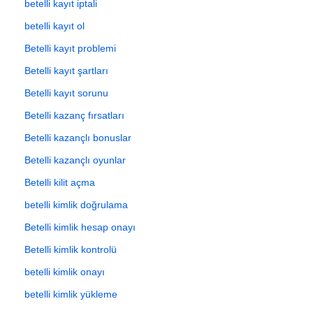
betelli kayıt iptali
betelli kayıt ol
Betelli kayıt problemi
Betelli kayıt şartları
Betelli kayıt sorunu
Betelli kazanç fırsatları
Betelli kazançlı bonuslar
Betelli kazançlı oyunlar
Betelli kilit açma
betelli kimlik doğrulama
Betelli kimlik hesap onayı
Betelli kimlik kontrolü
betelli kimlik onayı
betelli kimlik yükleme