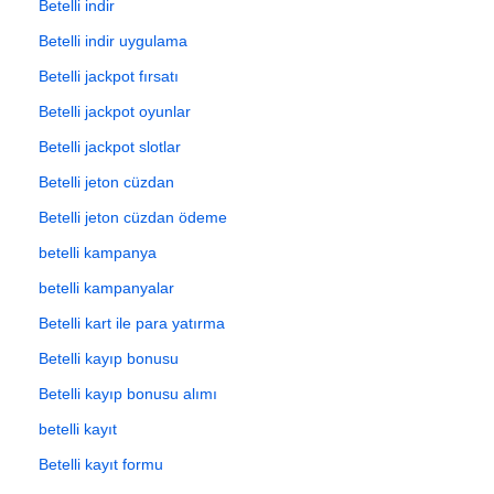
Betelli indir
Betelli indir uygulama
Betelli jackpot fırsatı
Betelli jackpot oyunlar
Betelli jackpot slotlar
Betelli jeton cüzdan
Betelli jeton cüzdan ödeme
betelli kampanya
betelli kampanyalar
Betelli kart ile para yatırma
Betelli kayıp bonusu
Betelli kayıp bonusu alımı
betelli kayıt
Betelli kayıt formu