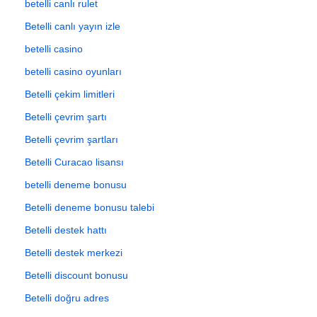
betelli canlı rulet
Betelli canlı yayın izle
betelli casino
betelli casino oyunları
Betelli çekim limitleri
Betelli çevrim şartı
Betelli çevrim şartları
Betelli Curacao lisansı
betelli deneme bonusu
Betelli deneme bonusu talebi
Betelli destek hattı
Betelli destek merkezi
Betelli discount bonusu
Betelli doğru adres