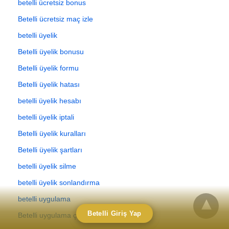
betelli ücretsiz bonus
Betelli ücretsiz maç izle
betelli üyelik
Betelli üyelik bonusu
Betelli üyelik formu
Betelli üyelik hatası
betelli üyelik hesabı
betelli üyelik iptali
Betelli üyelik kuralları
Betelli üyelik şartları
betelli üyelik silme
betelli üyelik sonlandırma
betelli uygulama
Betelli Giriş Yap
Betelli uygulama çökmesi