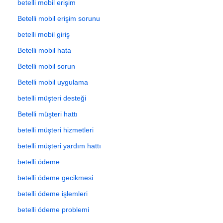
betelli mobil erişim
Betelli mobil erişim sorunu
betelli mobil giriş
Betelli mobil hata
Betelli mobil sorun
Betelli mobil uygulama
betelli müşteri desteği
Betelli müşteri hattı
betelli müşteri hizmetleri
betelli müşteri yardım hattı
betelli ödeme
betelli ödeme gecikmesi
betelli ödeme işlemleri
betelli ödeme problemi