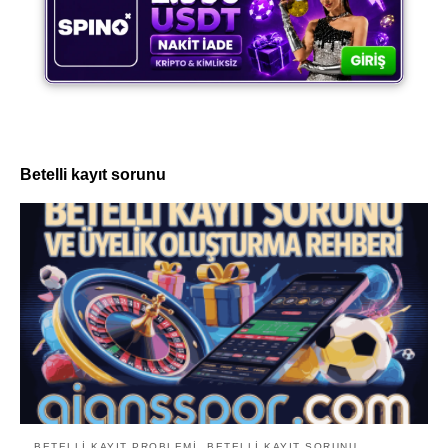
Betelli kayıt sorunu
BETELLI KAYIT PROBLEMI
BETELLI KAYIT SORUNU