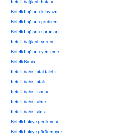
betelli bağlantı hatası
Betelli bağlantı kılavuzu
Betelli bağlantı problemi
Betelli bağlantı sorunları
betelli bağlantı sorunu
Betelli bağlantı yenileme
Betelli Bahis
betelli bahis iptal talebi
betelli bahis iptali
betelli bahis lisansı
betelli bahis silme
betelli bahis sitesi
Betelli bakiye gecikmesi
Betelli bakiye görünmüyor