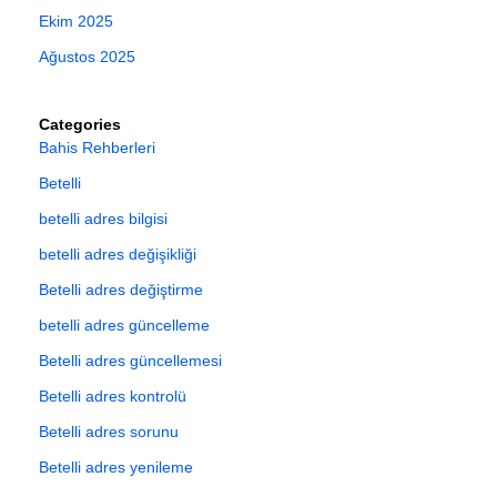
Ekim 2025
Ağustos 2025
Categories
Bahis Rehberleri
Betelli
betelli adres bilgisi
betelli adres değişikliği
Betelli adres değiştirme
betelli adres güncelleme
Betelli adres güncellemesi
Betelli adres kontrolü
Betelli adres sorunu
Betelli adres yenileme