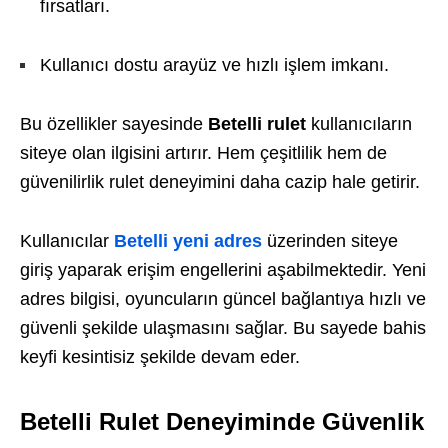
fırsatları.
Kullanıcı dostu arayüz ve hızlı işlem imkanı.
Bu özellikler sayesinde
Betelli rulet
kullanıcıların
siteye olan ilgisini artırır. Hem çeşitlilik hem de
güvenilirlik rulet deneyimini daha cazip hale getirir.
Kullanıcılar
Betelli yeni adres
üzerinden siteye
giriş yaparak erişim engellerini aşabilmektedir. Yeni
adres bilgisi, oyuncuların güncel bağlantıya hızlı ve
güvenli şekilde ulaşmasını sağlar. Bu sayede bahis
keyfi kesintisiz şekilde devam eder.
Betelli Rulet Deneyiminde Güvenlik