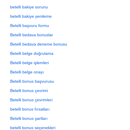
betelli bakiye sorunu
betelli bakiye yenileme
Betelli başvuru formu
Betelli bedava bonuslar
Betelli bedava deneme bonusu
Betelli belge doğrulama
Betelli belge işlemleri
Betelli belge onayı
Betelli bonus başvurusu
Betelli bonus çevrimi
Betelli bonus çevrimleri
betelli bonus fırsatları
Betelli bonus şartları
betelli bonus seçenekleri