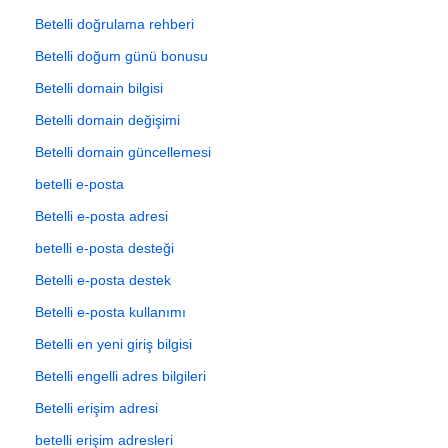
Betelli doğrulama rehberi
Betelli doğum günü bonusu
Betelli domain bilgisi
Betelli domain değişimi
Betelli domain güncellemesi
betelli e-posta
Betelli e-posta adresi
betelli e-posta desteği
Betelli e-posta destek
Betelli e-posta kullanımı
Betelli en yeni giriş bilgisi
Betelli engelli adres bilgileri
Betelli erişim adresi
betelli erişim adresleri