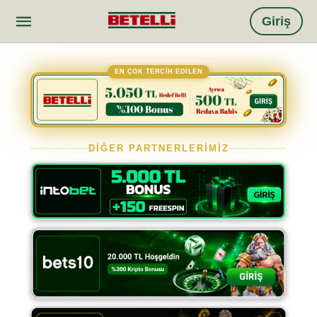
Giriş
EN ÇOK TERCİH EDİLEN
DİĞER PARTNERLERİMİZ