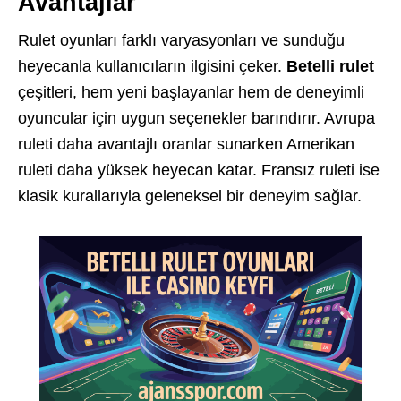
Avantajlar
Rulet oyunları farklı varyasyonları ve sunduğu
heyecanla kullanıcıların ilgisini çeker.
Betelli rulet
çeşitleri, hem yeni başlayanlar hem de deneyimli
oyuncular için uygun seçenekler barındırır. Avrupa
ruleti daha avantajlı oranlar sunarken Amerikan
ruleti daha yüksek heyecan katar. Fransız ruleti ise
klasik kurallarıyla geleneksel bir deneyim sağlar.