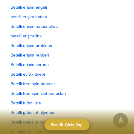
Betelli erişim engeli
betelli erişim hatası
Betelli erişim hatası alma
betelli erişim linki
Betelli erişim problemi
Betelli erişim rehberi
Betelli erişim sorunu
Betelli evrak talebi
Betelli free spin bonusu
Betelli free spin slot bonusları
Betelli futbol izle
Betelli gates of olympus
Betelli gates of olympus slot
Betelli Giriş Yap
Betelli gates slot