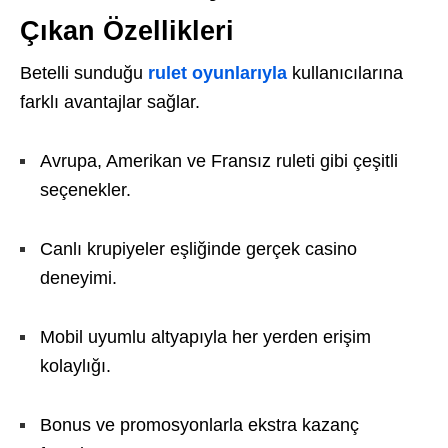
Çıkan Özellikleri
Betelli sunduğu
rulet oyunlarıyla
kullanıcılarına
farklı avantajlar sağlar.
Avrupa, Amerikan ve Fransız ruleti gibi çeşitli
seçenekler.
Canlı krupiyeler eşliğinde gerçek casino
deneyimi.
Mobil uyumlu altyapıyla her yerden erişim
kolaylığı.
Bonus ve promosyonlarla ekstra kazanç