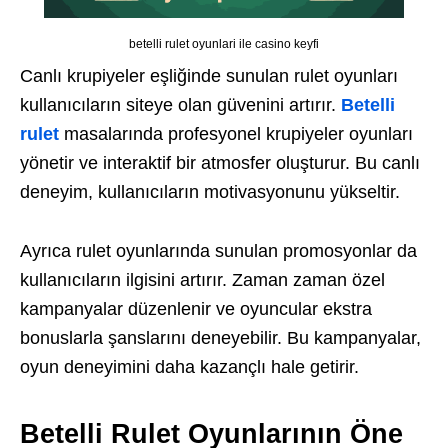
betelli rulet oyunlari ile casino keyfi
Canlı krupiyeler eşliğinde sunulan rulet oyunları
kullanıcıların siteye olan güvenini artırır.
Betelli
rulet
masalarında profesyonel krupiyeler oyunları
yönetir ve interaktif bir atmosfer oluşturur. Bu canlı
deneyim, kullanıcıların motivasyonunu yükseltir.
Ayrıca rulet oyunlarında sunulan promosyonlar da
kullanıcıların ilgisini artırır. Zaman zaman özel
kampanyalar düzenlenir ve oyuncular ekstra
bonuslarla şanslarını deneyebilir. Bu kampanyalar,
oyun deneyimini daha kazançlı hale getirir.
Betelli Rulet Oyunlarının Öne