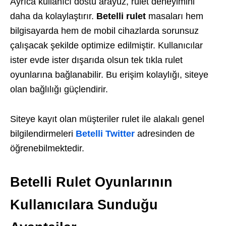
Ayrıca kullanıcı dostu arayüz, rulet deneyimini
daha da kolaylaştırır.
Betelli rulet
masaları hem
bilgisayarda hem de mobil cihazlarda sorunsuz
çalışacak şekilde optimize edilmiştir. Kullanıcılar
ister evde ister dışarıda olsun tek tıkla rulet
oyunlarına bağlanabilir. Bu erişim kolaylığı, siteye
olan bağlılığı güçlendirir.
Siteye kayıt olan müşteriler rulet ile alakalı genel
bilgilendirmeleri
Betelli Twitter
adresinden de
öğrenebilmektedir.
Betelli Rulet Oyunlarının
Kullanıcılara Sunduğu