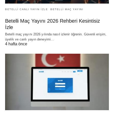
BETELLI CANLI YAYIN IZLE
BETELLI MAÇ YAYINI
Betelli Maç Yayını 2026 Rehberi Kesintisiz
İzle
Betelli maç yayını 2026 yılında nasıl izlenir öğrenin. Güvenli erişim,
üyelik ve canlı yayın deneyimi…
4 hafta önce