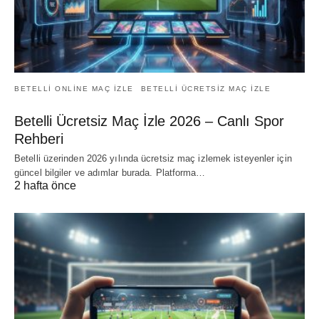
BETELLI ONLINE MAÇ IZLE
BETELLI ÜCRETSIZ MAÇ IZLE
Betelli Ücretsiz Maç İzle 2026 – Canlı Spor
Rehberi
Betelli üzerinden 2026 yılında ücretsiz maç izlemek isteyenler için
güncel bilgiler ve adımlar burada. Platforma…
2 hafta önce