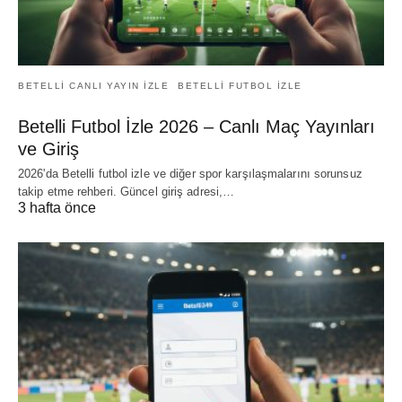
BETELLI CANLI YAYIN IZLE
BETELLI FUTBOL IZLE
Betelli Futbol İzle 2026 – Canlı Maç Yayınları
ve Giriş
2026'da Betelli futbol izle ve diğer spor karşılaşmalarını sorunsuz
takip etme rehberi. Güncel giriş adresi,…
3 hafta önce