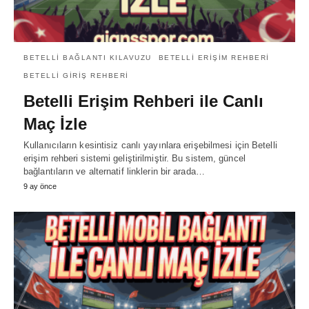
BETELLI BAĞLANTI KILAVUZU
BETELLI ERIŞIM REHBERI
BETELLI GIRIŞ REHBERI
Betelli Erişim Rehberi ile Canlı
Maç İzle
Kullanıcıların kesintisiz canlı yayınlara erişebilmesi için Betelli
erişim rehberi sistemi geliştirilmiştir. Bu sistem, güncel
bağlantıların ve alternatif linklerin bir arada…
9 ay önce