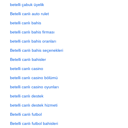
betelli çabuk üyelik
Betelli canlı auto rulet
betelli canlı bahis
betelli canlı bahis firması
betelli canlı bahis oranları
Betelli canlı bahis seçenekleri
Betelli canlı bahisler
betelli canlı casino
betelli canlı casino bölümü
betelli canlı casino oyunları
betelli canlı destek
betelli canlı destek hizmeti
Betelli canlı futbol
Betelli canlı futbol bahisleri