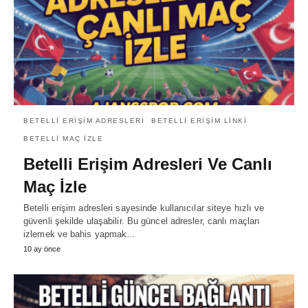
BETELLI ERIŞIM ADRESLERI
BETELLI ERIŞIM LINKI
BETELLI MAÇ IZLE
Betelli Erişim Adresleri Ve Canlı
Maç İzle
Betelli erişim adresleri sayesinde kullanıcılar siteye hızlı ve
güvenli şekilde ulaşabilir. Bu güncel adresler, canlı maçları
izlemek ve bahis yapmak…
10 ay önce