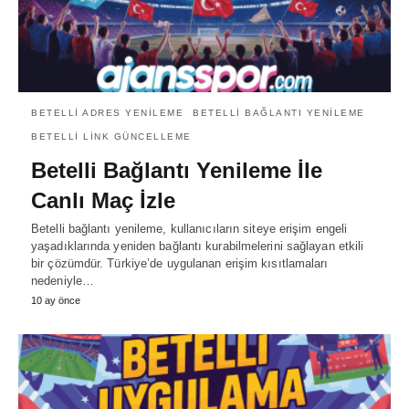
BETELLI ADRES YENILEME
BETELLI BAĞLANTI YENILEME
BETELLI LINK GÜNCELLEME
Betelli Bağlantı Yenileme İle
Canlı Maç İzle
Betelli bağlantı yenileme, kullanıcıların siteye erişim engeli
yaşadıklarında yeniden bağlantı kurabilmelerini sağlayan etkili
bir çözümdür. Türkiye’de uygulanan erişim kısıtlamaları
nedeniyle…
10 ay önce