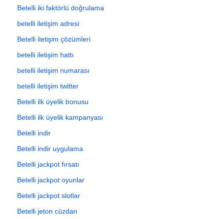
Betelli iki faktörlü doğrulama
betelli iletişim adresi
Betelli iletişim çözümleri
betelli iletişim hattı
betelli iletişim numarası
betelli iletişim twitter
Betelli ilk üyelik bonusu
Betelli ilk üyelik kampanyası
Betelli indir
Betelli indir uygulama
Betelli jackpot fırsatı
Betelli jackpot oyunlar
Betelli jackpot slotlar
Betelli jeton cüzdan