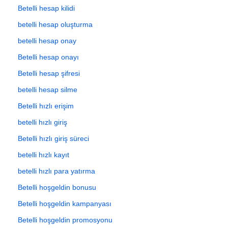
Betelli hesap kilidi
betelli hesap oluşturma
betelli hesap onay
Betelli hesap onayı
Betelli hesap şifresi
betelli hesap silme
Betelli hızlı erişim
betelli hızlı giriş
Betelli hızlı giriş süreci
betelli hızlı kayıt
betelli hızlı para yatırma
Betelli hoşgeldin bonusu
Betelli hoşgeldin kampanyası
Betelli hoşgeldin promosyonu