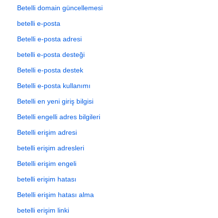
Betelli domain güncellemesi
betelli e-posta
Betelli e-posta adresi
betelli e-posta desteği
Betelli e-posta destek
Betelli e-posta kullanımı
Betelli en yeni giriş bilgisi
Betelli engelli adres bilgileri
Betelli erişim adresi
betelli erişim adresleri
Betelli erişim engeli
betelli erişim hatası
Betelli erişim hatası alma
betelli erişim linki