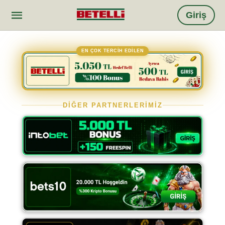
Giriş
EN ÇOK TERCİH EDİLEN
DİĞER PARTNERLERİMİZ