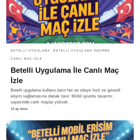
BETELLI UYGULAMA
BETELLI UYGULAMA INDIRME
CANLI MAÇ IZLE
Betelli Uygulama İle Canlı Maç
İzle
Betelli uygulama kullanıcıların her an siteye hızlı ve güvenli
erişim sağlamasına olanak tanır. Mobil uyumlu tasarımı
sayesinde canlı maçlar yüksek…
10 ay önce