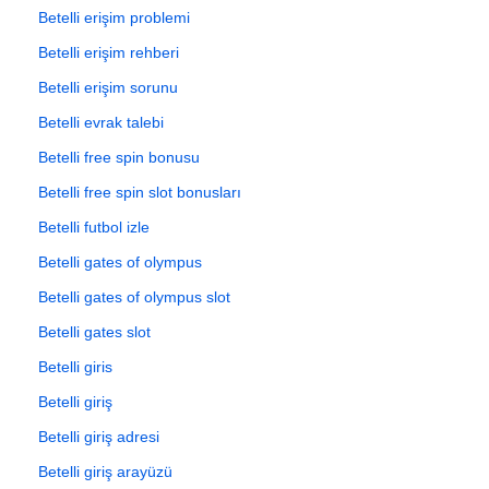
Betelli erişim problemi
Betelli erişim rehberi
Betelli erişim sorunu
Betelli evrak talebi
Betelli free spin bonusu
Betelli free spin slot bonusları
Betelli futbol izle
Betelli gates of olympus
Betelli gates of olympus slot
Betelli gates slot
Betelli giris
Betelli giriş
Betelli giriş adresi
Betelli giriş arayüzü