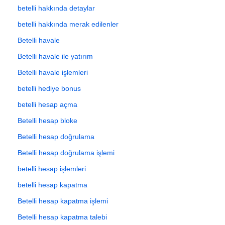
betelli hakkında detaylar
betelli hakkında merak edilenler
Betelli havale
Betelli havale ile yatırım
Betelli havale işlemleri
betelli hediye bonus
betelli hesap açma
Betelli hesap bloke
Betelli hesap doğrulama
Betelli hesap doğrulama işlemi
betelli hesap işlemleri
betelli hesap kapatma
Betelli hesap kapatma işlemi
Betelli hesap kapatma talebi