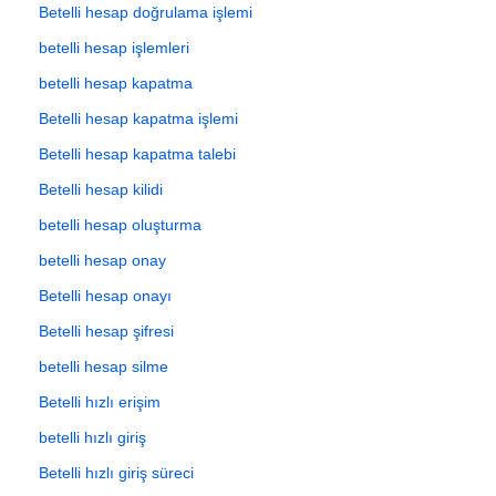
Betelli hesap doğrulama işlemi
betelli hesap işlemleri
betelli hesap kapatma
Betelli hesap kapatma işlemi
Betelli hesap kapatma talebi
Betelli hesap kilidi
betelli hesap oluşturma
betelli hesap onay
Betelli hesap onayı
Betelli hesap şifresi
betelli hesap silme
Betelli hızlı erişim
betelli hızlı giriş
Betelli hızlı giriş süreci