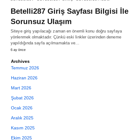
Betelli287 Giriş Sayfası Bilgisi İle
Sorunsuz Ulaşım
Siteye giriş yapılacağı zaman en önemli konu doğru sayfaya
yönlenmek olmaktadır. Çünkü eski linkler üzerinden deneme
yapıldığında sayfa açılmamakta ve…
6 ay önce
Archives
Temmuz 2026
Haziran 2026
Mart 2026
Şubat 2026
Ocak 2026
Aralık 2025
Kasım 2025
Ekim 2025