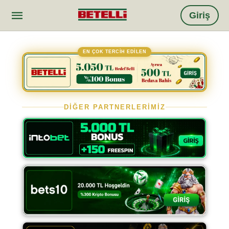
Giriş
EN ÇOK TERCİH EDİLEN
DİĞER PARTNERLERİMİZ