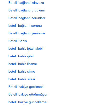
Betelli bağlantı kılavuzu
Betelli bağlantı problemi
Betelli bağlantı sorunları
betelli bağlantı sorunu
Betelli bağlantı yenileme
Betelli Bahis
betelli bahis iptal talebi
betelli bahis iptali
betelli bahis lisansı
betelli bahis silme
betelli bahis sitesi
Betelli bakiye gecikmesi
Betelli bakiye görünmüyor
betelli bakiye güncelleme