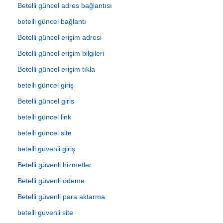
Betelli güncel adres bağlantısı
betelli güncel bağlantı
Betelli güncel erişim adresi
Betelli güncel erişim bilgileri
Betelli güncel erişim tıkla
betelli güncel giriş
Betelli güncel giris
betelli güncel link
betelli güncel site
betelli güvenli giriş
Betelli güvenli hizmetler
Betelli güvenli ödeme
Betelli güvenli para aktarma
betelli güvenli site