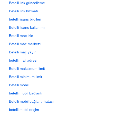
Betelli link güncelleme
Betelli link hizmeti
betelli lisans bilgileri
Betelli lisans kullanımı
Betelli maç izle
Betelli maç merkezi
Betelli maç yayını
betelli mail adresi
Betelli maksimum limit
Betelli minimum limit
Betelli mobil
betelli mobil bağlantı
Betelli mobil bağlantı hatası
betelli mobil erişim