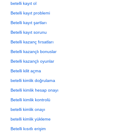
betelli kayıt ol
Betelli kayıt problemi
Betelli kayıt şartları
Betelli kayıt sorunu
Betelli kazanç fırsatları
Betelli kazançlı bonuslar
Betelli kazançlı oyunlar
Betelli kilit açma
betelli kimlik doğrulama
Betelli kimlik hesap onayı
Betelli kimlik kontrolü
betelli kimlik onayı
betelli kimlik yükleme
Betelli kısıtlı erişim