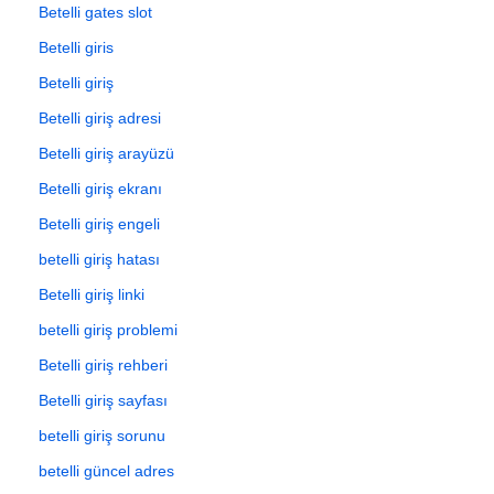
Betelli gates slot
Betelli giris
Betelli giriş
Betelli giriş adresi
Betelli giriş arayüzü
Betelli giriş ekranı
Betelli giriş engeli
betelli giriş hatası
Betelli giriş linki
betelli giriş problemi
Betelli giriş rehberi
Betelli giriş sayfası
betelli giriş sorunu
betelli güncel adres