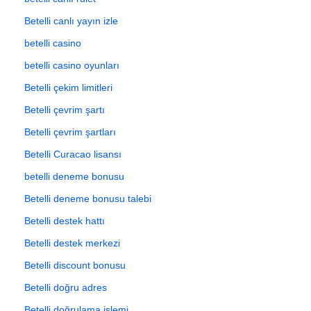
Betelli canlı yayın izle
betelli casino
betelli casino oyunları
Betelli çekim limitleri
Betelli çevrim şartı
Betelli çevrim şartları
Betelli Curacao lisansı
betelli deneme bonusu
Betelli deneme bonusu talebi
Betelli destek hattı
Betelli destek merkezi
Betelli discount bonusu
Betelli doğru adres
Betelli doğrulama işlemi