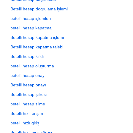
Betelli hesap doğrulama işlemi
betelli hesap işlemleri
betelli hesap kapatma
Betelli hesap kapatma işlemi
Betelli hesap kapatma talebi
Betelli hesap kilidi
betelli hesap oluşturma
betelli hesap onay
Betelli hesap onayı
Betelli hesap şifresi
betelli hesap silme
Betelli hızlı erişim
betelli hızlı giriş
Betelli hızlı giriş süreci