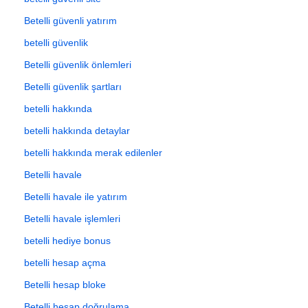
Betelli güvenli yatırım
betelli güvenlik
Betelli güvenlik önlemleri
Betelli güvenlik şartları
betelli hakkında
betelli hakkında detaylar
betelli hakkında merak edilenler
Betelli havale
Betelli havale ile yatırım
Betelli havale işlemleri
betelli hediye bonus
betelli hesap açma
Betelli hesap bloke
Betelli hesap doğrulama