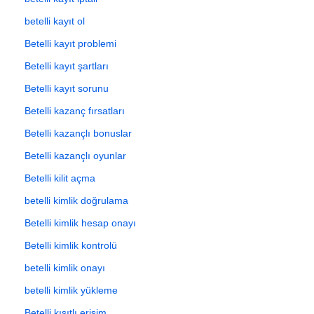
betelli kayıt ol
Betelli kayıt problemi
Betelli kayıt şartları
Betelli kayıt sorunu
Betelli kazanç fırsatları
Betelli kazançlı bonuslar
Betelli kazançlı oyunlar
Betelli kilit açma
betelli kimlik doğrulama
Betelli kimlik hesap onayı
Betelli kimlik kontrolü
betelli kimlik onayı
betelli kimlik yükleme
Betelli kısıtlı erişim