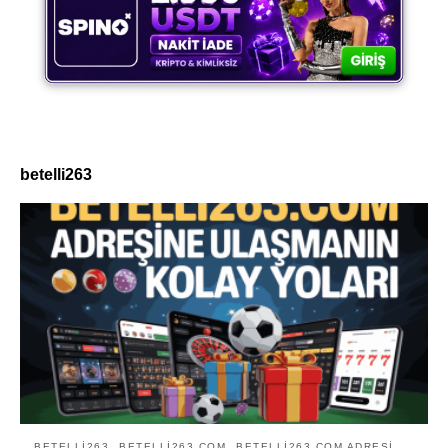
betelli263
BETELLI263
BETELLI263.COM
BETELLI263.COM ADRESI