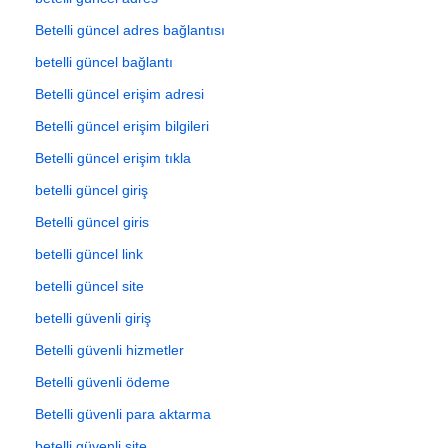
Betelli güncel adres bağlantısı
betelli güncel bağlantı
Betelli güncel erişim adresi
Betelli güncel erişim bilgileri
Betelli güncel erişim tıkla
betelli güncel giriş
Betelli güncel giris
betelli güncel link
betelli güncel site
betelli güvenli giriş
Betelli güvenli hizmetler
Betelli güvenli ödeme
Betelli güvenli para aktarma
betelli güvenli site