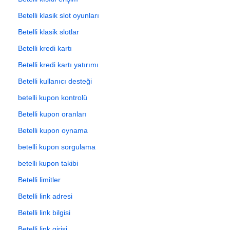
Betelli klasik slot oyunları
Betelli klasik slotlar
Betelli kredi kartı
Betelli kredi kartı yatırımı
Betelli kullanıcı desteği
betelli kupon kontrolü
Betelli kupon oranları
Betelli kupon oynama
betelli kupon sorgulama
betelli kupon takibi
Betelli limitler
Betelli link adresi
Betelli link bilgisi
Betelli link girişi