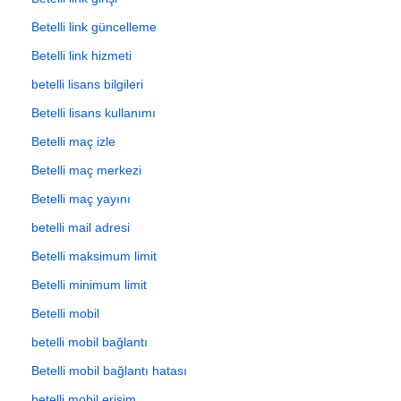
Betelli link güncelleme
Betelli link hizmeti
betelli lisans bilgileri
Betelli lisans kullanımı
Betelli maç izle
Betelli maç merkezi
Betelli maç yayını
betelli mail adresi
Betelli maksimum limit
Betelli minimum limit
Betelli mobil
betelli mobil bağlantı
Betelli mobil bağlantı hatası
betelli mobil erişim