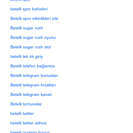
betelli spor bahisleri
Betelli spor etkinlikleri izle
Betelli sugar rush
Betelli sugar rush oyunu
Betelli sugar rush slot
betelli tek tık giriş
Betelli telefon bağlantısı
Betelli telegram bonusları
Betelli telegram fırsatları
Betelli telegram kanalı
Betelli turnuvalar
betelli twitter
betelli twitter adresi
betelli ücretsiz bonus