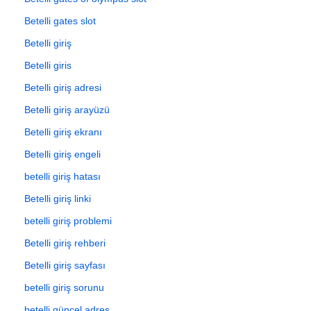
Betelli gates slot
Betelli giriş
Betelli giris
Betelli giriş adresi
Betelli giriş arayüzü
Betelli giriş ekranı
Betelli giriş engeli
betelli giriş hatası
Betelli giriş linki
betelli giriş problemi
Betelli giriş rehberi
Betelli giriş sayfası
betelli giriş sorunu
betelli güncel adres