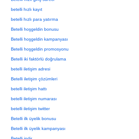
betelli hızlı kayıt
betelli hızlı para yatırma
Betelli hoşgeldin bonusu
Betelli hoşgeldin kampanyası
Betelli hoşgeldin promosyonu
Betelli iki faktörlü doğrulama
betelli iletişim adresi
Betelli iletişim çözümleri
betelli iletişim hattı
betelli iletişim numarası
betelli iletişim twitter
Betelli ilk üyelik bonusu
Betelli ilk üyelik kampanyası
Betelli indir