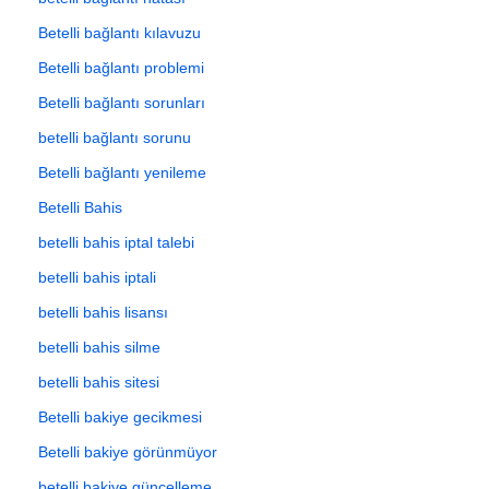
Betelli bağlantı kılavuzu
Betelli bağlantı problemi
Betelli bağlantı sorunları
betelli bağlantı sorunu
Betelli bağlantı yenileme
Betelli Bahis
betelli bahis iptal talebi
betelli bahis iptali
betelli bahis lisansı
betelli bahis silme
betelli bahis sitesi
Betelli bakiye gecikmesi
Betelli bakiye görünmüyor
betelli bakiye güncelleme