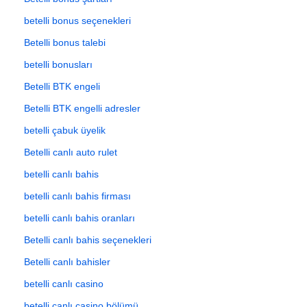
betelli bonus seçenekleri
Betelli bonus talebi
betelli bonusları
Betelli BTK engeli
Betelli BTK engelli adresler
betelli çabuk üyelik
Betelli canlı auto rulet
betelli canlı bahis
betelli canlı bahis firması
betelli canlı bahis oranları
Betelli canlı bahis seçenekleri
Betelli canlı bahisler
betelli canlı casino
betelli canlı casino bölümü