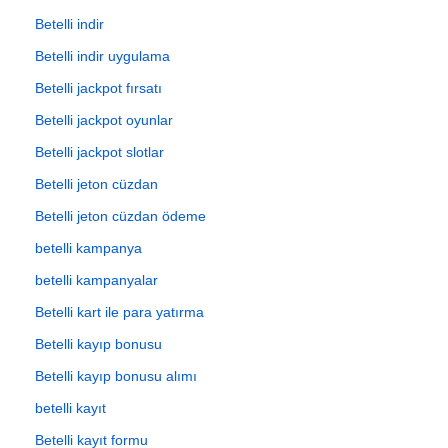
Betelli indir
Betelli indir uygulama
Betelli jackpot fırsatı
Betelli jackpot oyunlar
Betelli jackpot slotlar
Betelli jeton cüzdan
Betelli jeton cüzdan ödeme
betelli kampanya
betelli kampanyalar
Betelli kart ile para yatırma
Betelli kayıp bonusu
Betelli kayıp bonusu alımı
betelli kayıt
Betelli kayıt formu