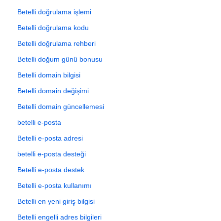
Betelli doğrulama işlemi
Betelli doğrulama kodu
Betelli doğrulama rehberi
Betelli doğum günü bonusu
Betelli domain bilgisi
Betelli domain değişimi
Betelli domain güncellemesi
betelli e-posta
Betelli e-posta adresi
betelli e-posta desteği
Betelli e-posta destek
Betelli e-posta kullanımı
Betelli en yeni giriş bilgisi
Betelli engelli adres bilgileri