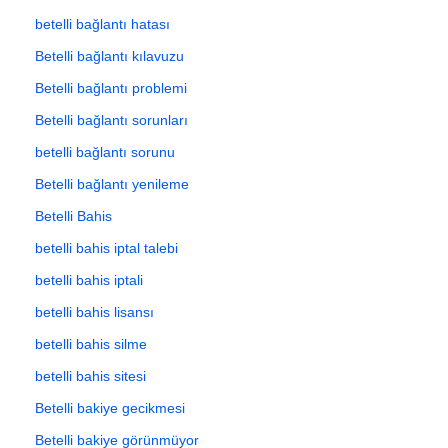
betelli bağlantı hatası
Betelli bağlantı kılavuzu
Betelli bağlantı problemi
Betelli bağlantı sorunları
betelli bağlantı sorunu
Betelli bağlantı yenileme
Betelli Bahis
betelli bahis iptal talebi
betelli bahis iptali
betelli bahis lisansı
betelli bahis silme
betelli bahis sitesi
Betelli bakiye gecikmesi
Betelli bakiye görünmüyor