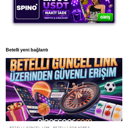
Betelli yeni bağlantı
BETELLI GÜNCEL LINK
BETELLI SON ADRES