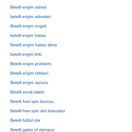
Betelli erişim adresi
betelli erişim adresleri
Betelli erişim engeli
betelli erişim hatası
Betelli erişim hatası alma
betelli erişim linki
Betelli erişim problemi
Betelli erişim rehberi
Betelli erişim sorunu
Betelli evrak talebi
Betelli free spin bonusu
Betelli free spin slot bonusları
Betelli futbol izle
Betelli gates of olympus