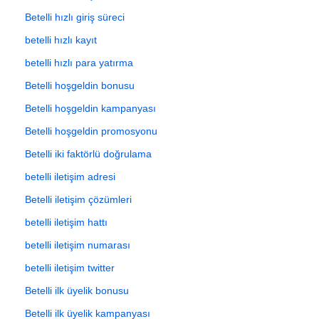
Betelli hızlı giriş süreci
betelli hızlı kayıt
betelli hızlı para yatırma
Betelli hoşgeldin bonusu
Betelli hoşgeldin kampanyası
Betelli hoşgeldin promosyonu
Betelli iki faktörlü doğrulama
betelli iletişim adresi
Betelli iletişim çözümleri
betelli iletişim hattı
betelli iletişim numarası
betelli iletişim twitter
Betelli ilk üyelik bonusu
Betelli ilk üyelik kampanyası