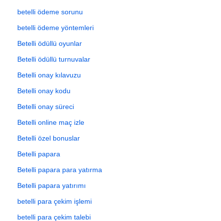
betelli ödeme sorunu
betelli ödeme yöntemleri
Betelli ödüllü oyunlar
Betelli ödüllü turnuvalar
Betelli onay kılavuzu
Betelli onay kodu
Betelli onay süreci
Betelli online maç izle
Betelli özel bonuslar
Betelli papara
Betelli papara para yatırma
Betelli papara yatırımı
betelli para çekim işlemi
betelli para çekim talebi