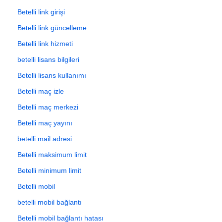
Betelli link girişi
Betelli link güncelleme
Betelli link hizmeti
betelli lisans bilgileri
Betelli lisans kullanımı
Betelli maç izle
Betelli maç merkezi
Betelli maç yayını
betelli mail adresi
Betelli maksimum limit
Betelli minimum limit
Betelli mobil
betelli mobil bağlantı
Betelli mobil bağlantı hatası