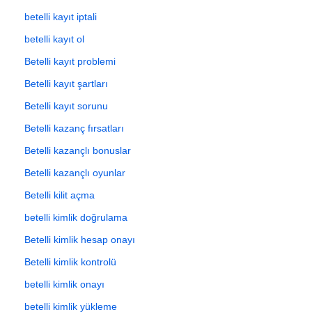
betelli kayıt iptali
betelli kayıt ol
Betelli kayıt problemi
Betelli kayıt şartları
Betelli kayıt sorunu
Betelli kazanç fırsatları
Betelli kazançlı bonuslar
Betelli kazançlı oyunlar
Betelli kilit açma
betelli kimlik doğrulama
Betelli kimlik hesap onayı
Betelli kimlik kontrolü
betelli kimlik onayı
betelli kimlik yükleme