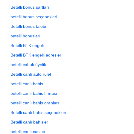
Betelli bonus şartları
betelli bonus seçenekleri
Betelli bonus talebi
betelli bonusları
Betelli BTK engeli
Betelli BTK engelli adresler
betelli çabuk üyelik
Betelli canlı auto rulet
betelli canlı bahis
betelli canlı bahis firması
betelli canlı bahis oranları
Betelli canlı bahis seçenekleri
Betelli canlı bahisler
betelli canlı casino