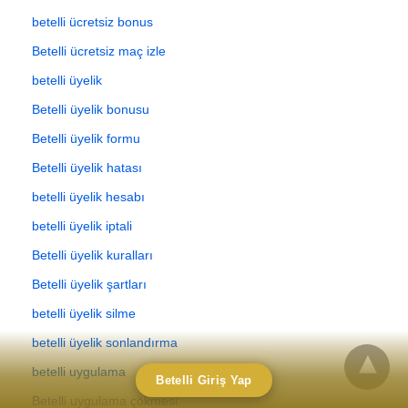
betelli ücretsiz bonus
Betelli ücretsiz maç izle
betelli üyelik
Betelli üyelik bonusu
Betelli üyelik formu
Betelli üyelik hatası
betelli üyelik hesabı
betelli üyelik iptali
Betelli üyelik kuralları
Betelli üyelik şartları
betelli üyelik silme
betelli üyelik sonlandırma
betelli uygulama
Betelli Giriş Yap
Betelli uygulama çökmesi