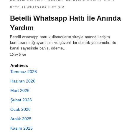
BETELLI WHATSAPP ILETIŞIM
Betelli Whatsapp Hattı İle Anında
Yardım
Betelli whatsapp hattı kullanıcıların siteyle anında iletişim
kurmasını sağlayan hızlı ve güvenli bir destek yöntemidir. Bu
kanal sayesinde bahis, ödeme…
10 ay önce
Archives
Temmuz 2026
Haziran 2026
Mart 2026
Şubat 2026
Ocak 2026
Aralık 2025
Kasım 2025