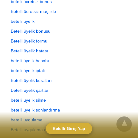
betelli ücretsiz bonus
Betelli ücretsiz maç izle
betelli üyelik
Betelli üyelik bonusu
Betelli üyelik formu
Betelli üyelik hatası
betelli üyelik hesabı
betelli üyelik iptali
Betelli üyelik kuralları
Betelli üyelik şartları
betelli üyelik silme
betelli üyelik sonlandırma
betelli uygulama
Betelli Giriş Yap
Betelli uygulama çökmesi