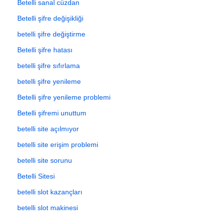
Betelli sanal cüzdan
Betelli şifre değişikliği
betelli şifre değiştirme
Betelli şifre hatası
betelli şifre sıfırlama
betelli şifre yenileme
Betelli şifre yenileme problemi
Betelli şifremi unuttum
betelli site açılmıyor
betelli site erişim problemi
betelli site sorunu
Betelli Sitesi
betelli slot kazançları
betelli slot makinesi