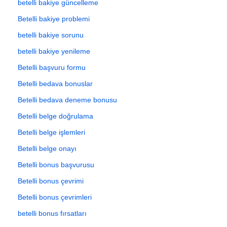
betelli bakiye güncelleme
Betelli bakiye problemi
betelli bakiye sorunu
betelli bakiye yenileme
Betelli başvuru formu
Betelli bedava bonuslar
Betelli bedava deneme bonusu
Betelli belge doğrulama
Betelli belge işlemleri
Betelli belge onayı
Betelli bonus başvurusu
Betelli bonus çevrimi
Betelli bonus çevrimleri
betelli bonus fırsatları