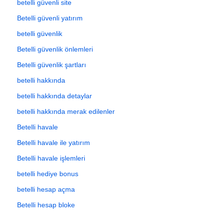
betelli güvenli site
Betelli güvenli yatırım
betelli güvenlik
Betelli güvenlik önlemleri
Betelli güvenlik şartları
betelli hakkında
betelli hakkında detaylar
betelli hakkında merak edilenler
Betelli havale
Betelli havale ile yatırım
Betelli havale işlemleri
betelli hediye bonus
betelli hesap açma
Betelli hesap bloke