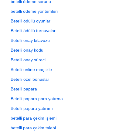
betelli ödeme sorunu
betelli ödeme yöntemleri
Betelli ödüllü oyunlar
Betelli ödüllü turnuvalar
Betelli onay kılavuzu
Betelli onay kodu
Betelli onay süreci
Betelli online maç izle
Betelli özel bonuslar
Betelli papara
Betelli papara para yatırma
Betelli papara yatırımı
betelli para çekim işlemi
betelli para çekim talebi