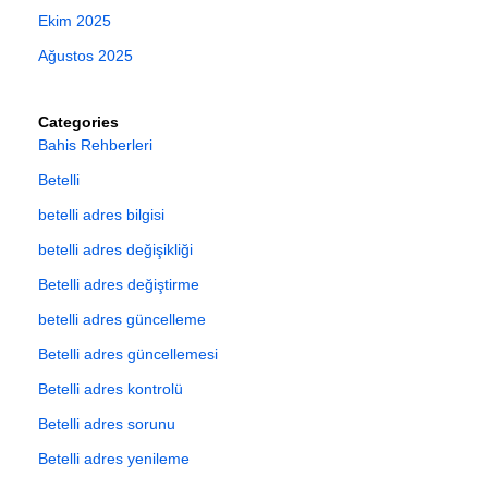
Ekim 2025
Ağustos 2025
Categories
Bahis Rehberleri
Betelli
betelli adres bilgisi
betelli adres değişikliği
Betelli adres değiştirme
betelli adres güncelleme
Betelli adres güncellemesi
Betelli adres kontrolü
Betelli adres sorunu
Betelli adres yenileme