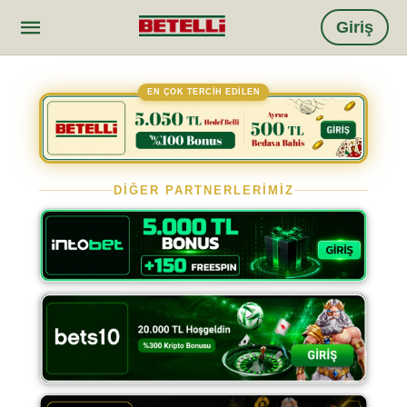
Giriş
EN ÇOK TERCİH EDİLEN
DİĞER PARTNERLERİMİZ