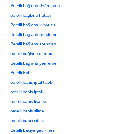
Betelli bağlantı doğrulama
betelli bağlantı hatası
Betelli bağlantı kılavuzu
Betelli bağlantı problemi
Betelli bağlantı sorunları
betelli bağlantı sorunu
Betelli bağlantı yenileme
Betelli Bahis
betelli bahis iptal talebi
betelli bahis iptali
betelli bahis lisansı
betelli bahis silme
betelli bahis sitesi
Betelli bakiye gecikmesi