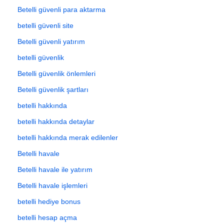
Betelli güvenli para aktarma
betelli güvenli site
Betelli güvenli yatırım
betelli güvenlik
Betelli güvenlik önlemleri
Betelli güvenlik şartları
betelli hakkında
betelli hakkında detaylar
betelli hakkında merak edilenler
Betelli havale
Betelli havale ile yatırım
Betelli havale işlemleri
betelli hediye bonus
betelli hesap açma