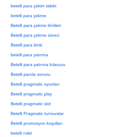
betelli para çekim talebi
betelli para çekme
Betelli para çekme limitleri
Betelli para çekme süreci
Betelli para limiti
betelli para yatırma
Betelli para yatırma kılavuzu
Betelli parola sorunu
Betelli pragmatic oyunları
Betelli pragmatic play
Betelli pragmatic slot
Betelli Pragmatic turnuvalar
Betelli promosyon koşulları
betelli rulet