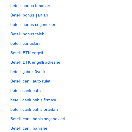
betelli bonus fırsatları
Betelli bonus şartları
betelli bonus seçenekleri
Betelli bonus talebi
betelli bonusları
Betelli BTK engeli
Betelli BTK engelli adresler
betelli çabuk üyelik
Betelli canlı auto rulet
betelli canlı bahis
betelli canlı bahis firması
betelli canlı bahis oranları
Betelli canlı bahis seçenekleri
Betelli canlı bahisler