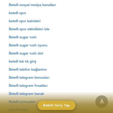
Betelli sosyal medya kanalları
betelli spor
betelli spor bahisleri
Betelli spor etkinlikleri izle
Betelli sugar rush
Betelli sugar rush oyunu
Betelli sugar rush slot
betelli tek tık giriş
Betelli telefon bağlantısı
Betelli telegram bonusları
Betelli telegram fırsatları
Betelli telegram kanalı
Betelli turnuvalar
Betelli Giriş Yap
betelli twitter