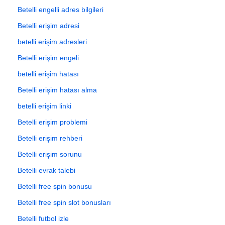
Betelli engelli adres bilgileri
Betelli erişim adresi
betelli erişim adresleri
Betelli erişim engeli
betelli erişim hatası
Betelli erişim hatası alma
betelli erişim linki
Betelli erişim problemi
Betelli erişim rehberi
Betelli erişim sorunu
Betelli evrak talebi
Betelli free spin bonusu
Betelli free spin slot bonusları
Betelli futbol izle