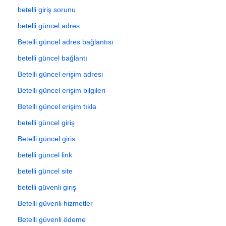
betelli giriş sorunu
betelli güncel adres
Betelli güncel adres bağlantısı
betelli güncel bağlantı
Betelli güncel erişim adresi
Betelli güncel erişim bilgileri
Betelli güncel erişim tıkla
betelli güncel giriş
Betelli güncel giris
betelli güncel link
betelli güncel site
betelli güvenli giriş
Betelli güvenli hizmetler
Betelli güvenli ödeme