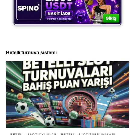
Betelli turnuva sistemi
BETELLI SLOT OYUNLARI
BETELLI SLOT TURNUVALARI