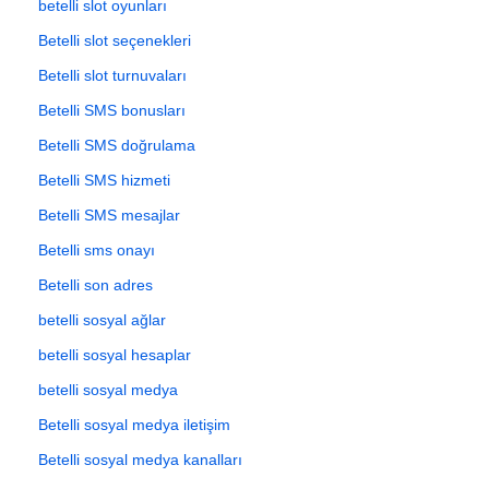
betelli slot oyunları
Betelli slot seçenekleri
Betelli slot turnuvaları
Betelli SMS bonusları
Betelli SMS doğrulama
Betelli SMS hizmeti
Betelli SMS mesajlar
Betelli sms onayı
Betelli son adres
betelli sosyal ağlar
betelli sosyal hesaplar
betelli sosyal medya
Betelli sosyal medya iletişim
Betelli sosyal medya kanalları