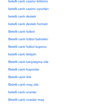
betelli canlı casino bölümü
betelli canlı casino oyunları
betelli canlı destek
betelli canlı destek hizmeti
Betelli canlı futbol
Betelli canlı futbol bahisleri
Betelli canlı futbol kuponu
betelli canlı iletişim
Betelli canlı karşılaşma izle
Betelli canlı kuponlar
Betelli canlı link
Betelli canlı maç izle
betelli canlı oranlar
Betelli canlı oranlar maç