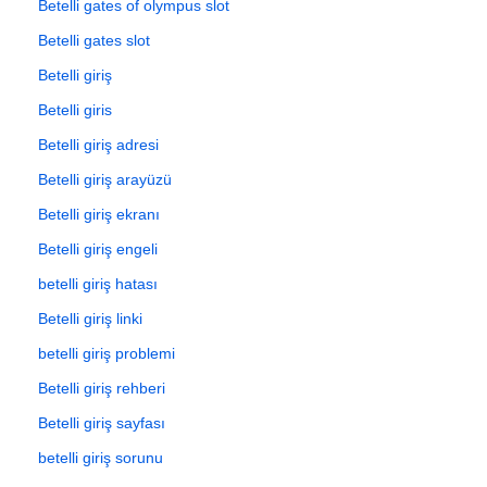
Betelli gates of olympus slot
Betelli gates slot
Betelli giriş
Betelli giris
Betelli giriş adresi
Betelli giriş arayüzü
Betelli giriş ekranı
Betelli giriş engeli
betelli giriş hatası
Betelli giriş linki
betelli giriş problemi
Betelli giriş rehberi
Betelli giriş sayfası
betelli giriş sorunu