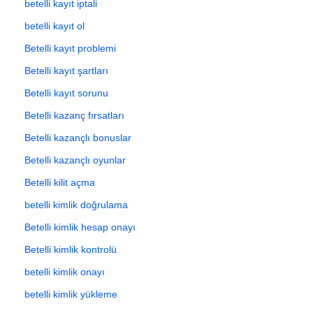
betelli kayıt iptali
betelli kayıt ol
Betelli kayıt problemi
Betelli kayıt şartları
Betelli kayıt sorunu
Betelli kazanç fırsatları
Betelli kazançlı bonuslar
Betelli kazançlı oyunlar
Betelli kilit açma
betelli kimlik doğrulama
Betelli kimlik hesap onayı
Betelli kimlik kontrolü
betelli kimlik onayı
betelli kimlik yükleme