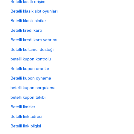
Betelli kısıtlı erişim
Betelli klasik slot oyunları
Betelli klasik slotlar
Betelli kredi kartı
Betelli kredi kartı yatırımı
Betelli kullanıcı desteği
betelli kupon kontrolü
Betelli kupon oranları
Betelli kupon oynama
betelli kupon sorgulama
betelli kupon takibi
Betelli limitler
Betelli link adresi
Betelli link bilgisi