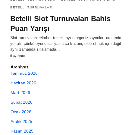
BETELLI TURNUVALAR
Betelli Slot Turnuvaları Bahis
Puan Yarışı
Slot turnuvaları rekabet temelli oyun organizasyonları arasında
yer alır çünkü oyuncular yalnızca kazanç elde etmek için değil
aynı zamanda sıralamada…
5 ay önce
Archives
Temmuz 2026
Haziran 2026
Mart 2026
Şubat 2026
Ocak 2026
Aralık 2025
Kasım 2025