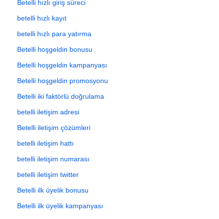
Betelli hızlı giriş süreci
betelli hızlı kayıt
betelli hızlı para yatırma
Betelli hoşgeldin bonusu
Betelli hoşgeldin kampanyası
Betelli hoşgeldin promosyonu
Betelli iki faktörlü doğrulama
betelli iletişim adresi
Betelli iletişim çözümleri
betelli iletişim hattı
betelli iletişim numarası
betelli iletişim twitter
Betelli ilk üyelik bonusu
Betelli ilk üyelik kampanyası