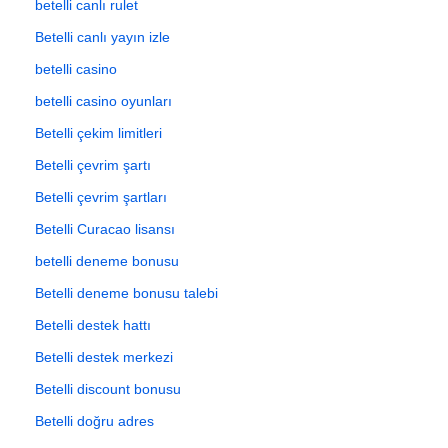
betelli canlı rulet
Betelli canlı yayın izle
betelli casino
betelli casino oyunları
Betelli çekim limitleri
Betelli çevrim şartı
Betelli çevrim şartları
Betelli Curacao lisansı
betelli deneme bonusu
Betelli deneme bonusu talebi
Betelli destek hattı
Betelli destek merkezi
Betelli discount bonusu
Betelli doğru adres