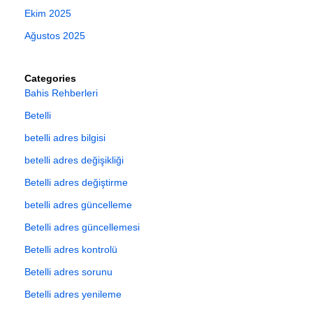
Ekim 2025
Ağustos 2025
Categories
Bahis Rehberleri
Betelli
betelli adres bilgisi
betelli adres değişikliği
Betelli adres değiştirme
betelli adres güncelleme
Betelli adres güncellemesi
Betelli adres kontrolü
Betelli adres sorunu
Betelli adres yenileme