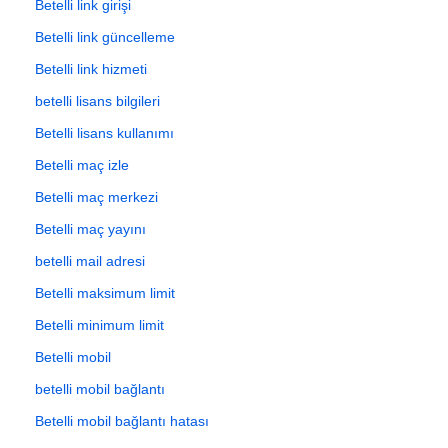
Betelli link girişi
Betelli link güncelleme
Betelli link hizmeti
betelli lisans bilgileri
Betelli lisans kullanımı
Betelli maç izle
Betelli maç merkezi
Betelli maç yayını
betelli mail adresi
Betelli maksimum limit
Betelli minimum limit
Betelli mobil
betelli mobil bağlantı
Betelli mobil bağlantı hatası