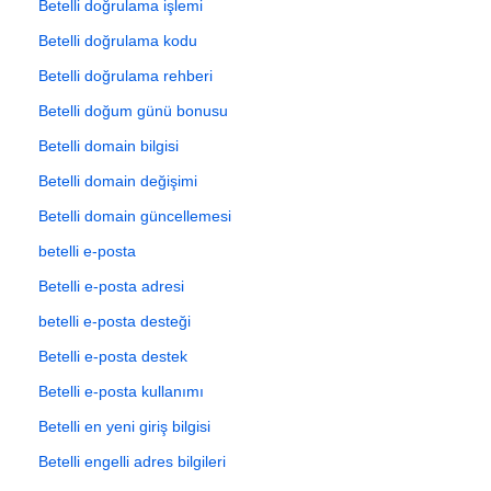
Betelli doğrulama işlemi
Betelli doğrulama kodu
Betelli doğrulama rehberi
Betelli doğum günü bonusu
Betelli domain bilgisi
Betelli domain değişimi
Betelli domain güncellemesi
betelli e-posta
Betelli e-posta adresi
betelli e-posta desteği
Betelli e-posta destek
Betelli e-posta kullanımı
Betelli en yeni giriş bilgisi
Betelli engelli adres bilgileri