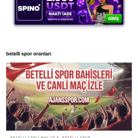
betelli spor oranları
BETELLI CANLI MAÇ IZLE
BETELLI SPOR