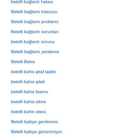
betelli bağlantı hatası
Betelli bağlantı kılavuzu
Betelli bağlantı problemi
Betelli bağlantı sorunları
betelli bağlantı sorunu
Betelli bağlantı yenileme
Betelli Bahis
betelli bahis iptal talebi
betelli bahis iptali
betelli bahis lisansı
betelli bahis silme
betelli bahis sitesi
Betelli bakiye gecikmesi
Betelli bakiye görünmüyor