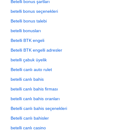
Betelli bonus şartları
betelli bonus seçenekleri
Betelli bonus talebi
betelli bonusları
Betelli BTK engeli
Betelli BTK engelli adresler
betelli çabuk üyelik
Betelli canlı auto rulet
betelli canlı bahis
betelli canlı bahis firması
betelli canlı bahis oranları
Betelli canlı bahis seçenekleri
Betelli canlı bahisler
betelli canlı casino