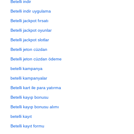
Betelli indir
Betelli indir uygulama
Betelli jackpot fırsatı
Betelli jackpot oyunlar
Betelli jackpot slotlar
Betelli jeton cüzdan
Betelli jeton cüzdan ödeme
betelli kampanya
betelli kampanyalar
Betelli kart ile para yatırma
Betelli kayıp bonusu
Betelli kayıp bonusu alımı
betelli kayıt
Betelli kayıt formu