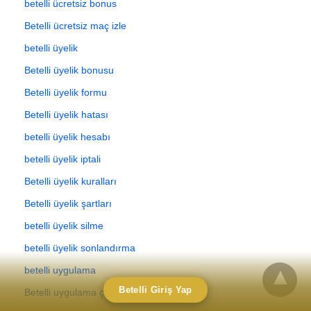
betelli ücretsiz bonus
Betelli ücretsiz maç izle
betelli üyelik
Betelli üyelik bonusu
Betelli üyelik formu
Betelli üyelik hatası
betelli üyelik hesabı
betelli üyelik iptali
Betelli üyelik kuralları
Betelli üyelik şartları
betelli üyelik silme
betelli üyelik sonlandırma
betelli uygulama
Betelli Giriş Yap
Betelli uygulama çökmesi