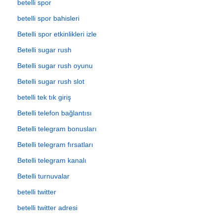
betelli spor
betelli spor bahisleri
Betelli spor etkinlikleri izle
Betelli sugar rush
Betelli sugar rush oyunu
Betelli sugar rush slot
betelli tek tık giriş
Betelli telefon bağlantısı
Betelli telegram bonusları
Betelli telegram fırsatları
Betelli telegram kanalı
Betelli turnuvalar
betelli twitter
betelli twitter adresi