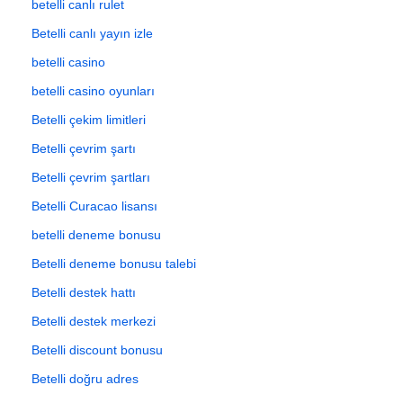
betelli canlı rulet
Betelli canlı yayın izle
betelli casino
betelli casino oyunları
Betelli çekim limitleri
Betelli çevrim şartı
Betelli çevrim şartları
Betelli Curacao lisansı
betelli deneme bonusu
Betelli deneme bonusu talebi
Betelli destek hattı
Betelli destek merkezi
Betelli discount bonusu
Betelli doğru adres