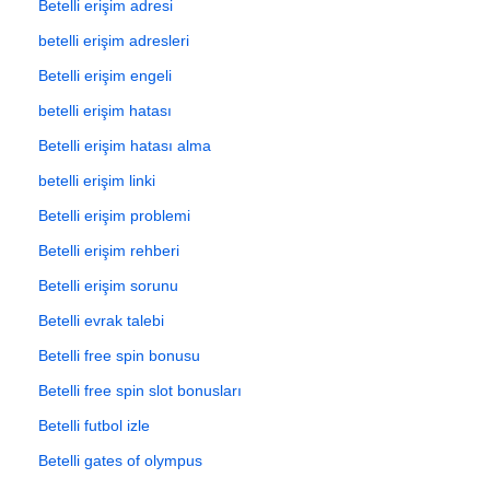
Betelli erişim adresi
betelli erişim adresleri
Betelli erişim engeli
betelli erişim hatası
Betelli erişim hatası alma
betelli erişim linki
Betelli erişim problemi
Betelli erişim rehberi
Betelli erişim sorunu
Betelli evrak talebi
Betelli free spin bonusu
Betelli free spin slot bonusları
Betelli futbol izle
Betelli gates of olympus