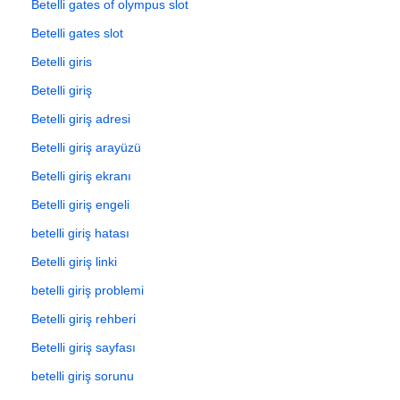
Betelli gates of olympus slot
Betelli gates slot
Betelli giris
Betelli giriş
Betelli giriş adresi
Betelli giriş arayüzü
Betelli giriş ekranı
Betelli giriş engeli
betelli giriş hatası
Betelli giriş linki
betelli giriş problemi
Betelli giriş rehberi
Betelli giriş sayfası
betelli giriş sorunu