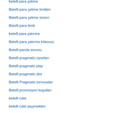
betelli para çekme
Betelli para çekme limitleri
Betelli para çekme süreci
Betelli para limiti
betelli para yatırma
Betelli para yatırma kılavuzu
Betelli parola sorunu
Betelli pragmatic oyunları
Betelli pragmatic play
Betelli pragmatic slot
Betelli Pragmatic turnuvalar
Betelli promosyon koşulları
betelli rulet
betelli rulet seçenekleri