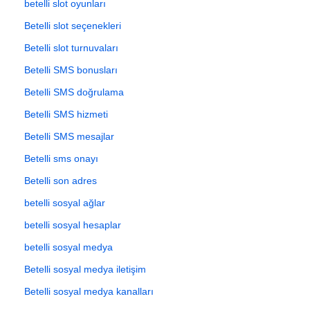
betelli slot oyunları
Betelli slot seçenekleri
Betelli slot turnuvaları
Betelli SMS bonusları
Betelli SMS doğrulama
Betelli SMS hizmeti
Betelli SMS mesajlar
Betelli sms onayı
Betelli son adres
betelli sosyal ağlar
betelli sosyal hesaplar
betelli sosyal medya
Betelli sosyal medya iletişim
Betelli sosyal medya kanalları