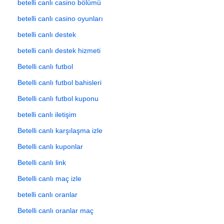
betelli canlı casino bölümü
betelli canlı casino oyunları
betelli canlı destek
betelli canlı destek hizmeti
Betelli canlı futbol
Betelli canlı futbol bahisleri
Betelli canlı futbol kuponu
betelli canlı iletişim
Betelli canlı karşılaşma izle
Betelli canlı kuponlar
Betelli canlı link
Betelli canlı maç izle
betelli canlı oranlar
Betelli canlı oranlar maç