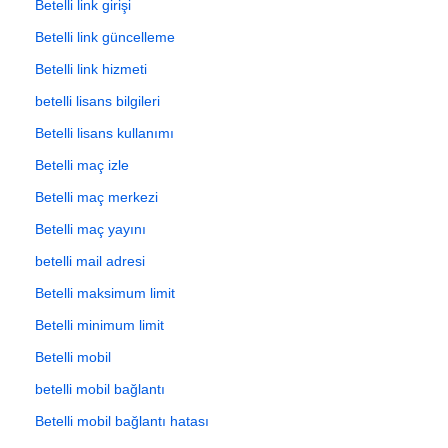
Betelli link girişi
Betelli link güncelleme
Betelli link hizmeti
betelli lisans bilgileri
Betelli lisans kullanımı
Betelli maç izle
Betelli maç merkezi
Betelli maç yayını
betelli mail adresi
Betelli maksimum limit
Betelli minimum limit
Betelli mobil
betelli mobil bağlantı
Betelli mobil bağlantı hatası