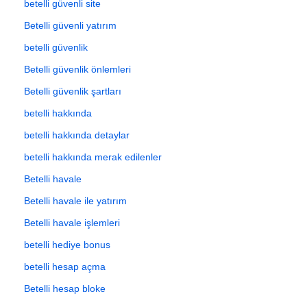
betelli güvenli site
Betelli güvenli yatırım
betelli güvenlik
Betelli güvenlik önlemleri
Betelli güvenlik şartları
betelli hakkında
betelli hakkında detaylar
betelli hakkında merak edilenler
Betelli havale
Betelli havale ile yatırım
Betelli havale işlemleri
betelli hediye bonus
betelli hesap açma
Betelli hesap bloke