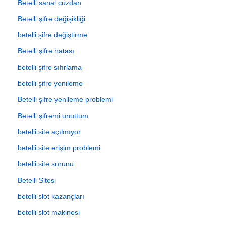
Betelli sanal cüzdan
Betelli şifre değişikliği
betelli şifre değiştirme
Betelli şifre hatası
betelli şifre sıfırlama
betelli şifre yenileme
Betelli şifre yenileme problemi
Betelli şifremi unuttum
betelli site açılmıyor
betelli site erişim problemi
betelli site sorunu
Betelli Sitesi
betelli slot kazançları
betelli slot makinesi