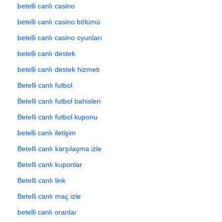
betelli canlı casino
betelli canlı casino bölümü
betelli canlı casino oyunları
betelli canlı destek
betelli canlı destek hizmeti
Betelli canlı futbol
Betelli canlı futbol bahisleri
Betelli canlı futbol kuponu
betelli canlı iletişim
Betelli canlı karşılaşma izle
Betelli canlı kuponlar
Betelli canlı link
Betelli canlı maç izle
betelli canlı oranlar