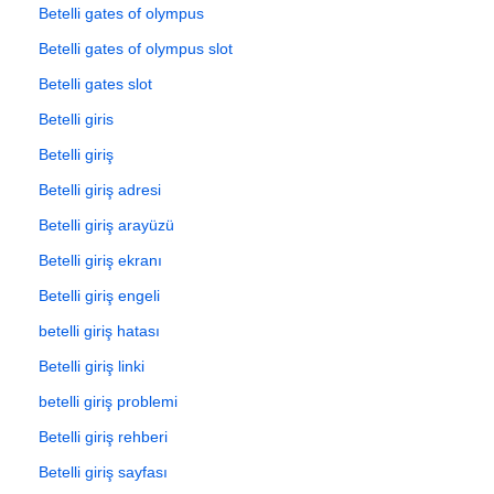
Betelli gates of olympus
Betelli gates of olympus slot
Betelli gates slot
Betelli giris
Betelli giriş
Betelli giriş adresi
Betelli giriş arayüzü
Betelli giriş ekranı
Betelli giriş engeli
betelli giriş hatası
Betelli giriş linki
betelli giriş problemi
Betelli giriş rehberi
Betelli giriş sayfası