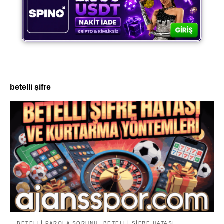
betelli şifre
BETELLI PAROLA SORUNU
BETELLI ŞIFRE HATASI