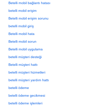
Betelli mobil bağlantı hatası
betelli mobil erişim
Betelli mobil erişim sorunu
betelli mobil giriş
Betelli mobil hata
Betelli mobil sorun
Betelli mobil uygulama
betelli müşteri desteği
Betelli müşteri hattı
betelli müşteri hizmetleri
betelli müşteri yardım hattı
betelli ödeme
betelli ödeme gecikmesi
betelli ödeme işlemleri