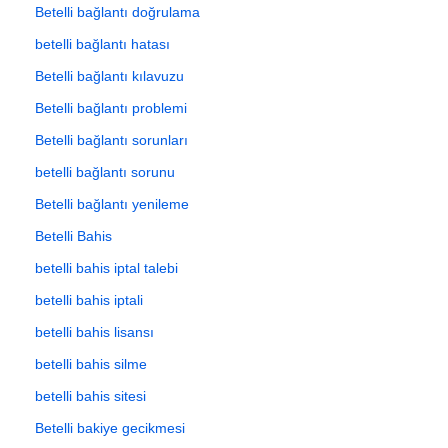
Betelli bağlantı doğrulama
betelli bağlantı hatası
Betelli bağlantı kılavuzu
Betelli bağlantı problemi
Betelli bağlantı sorunları
betelli bağlantı sorunu
Betelli bağlantı yenileme
Betelli Bahis
betelli bahis iptal talebi
betelli bahis iptali
betelli bahis lisansı
betelli bahis silme
betelli bahis sitesi
Betelli bakiye gecikmesi