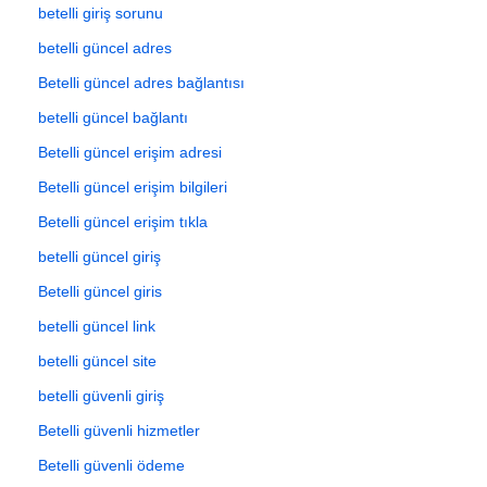
betelli giriş sorunu
betelli güncel adres
Betelli güncel adres bağlantısı
betelli güncel bağlantı
Betelli güncel erişim adresi
Betelli güncel erişim bilgileri
Betelli güncel erişim tıkla
betelli güncel giriş
Betelli güncel giris
betelli güncel link
betelli güncel site
betelli güvenli giriş
Betelli güvenli hizmetler
Betelli güvenli ödeme