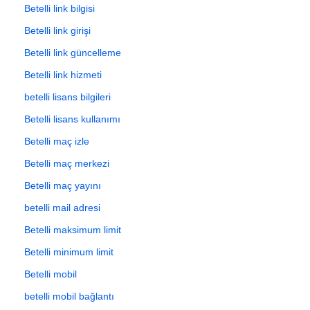
Betelli link bilgisi
Betelli link girişi
Betelli link güncelleme
Betelli link hizmeti
betelli lisans bilgileri
Betelli lisans kullanımı
Betelli maç izle
Betelli maç merkezi
Betelli maç yayını
betelli mail adresi
Betelli maksimum limit
Betelli minimum limit
Betelli mobil
betelli mobil bağlantı