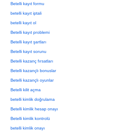
Betelli kayıt formu
betelli kayıt iptali
betelli kayıt ol
Betelli kayıt problemi
Betelli kayıt şartları
Betelli kayıt sorunu
Betelli kazanç fırsatları
Betelli kazançlı bonuslar
Betelli kazançlı oyunlar
Betelli kilit açma
betelli kimlik doğrulama
Betelli kimlik hesap onayı
Betelli kimlik kontrolü
betelli kimlik onayı