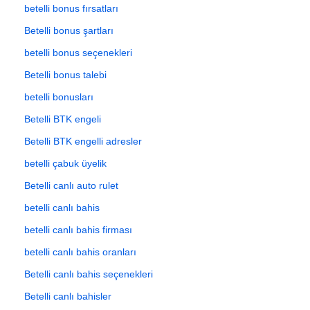
betelli bonus fırsatları
Betelli bonus şartları
betelli bonus seçenekleri
Betelli bonus talebi
betelli bonusları
Betelli BTK engeli
Betelli BTK engelli adresler
betelli çabuk üyelik
Betelli canlı auto rulet
betelli canlı bahis
betelli canlı bahis firması
betelli canlı bahis oranları
Betelli canlı bahis seçenekleri
Betelli canlı bahisler