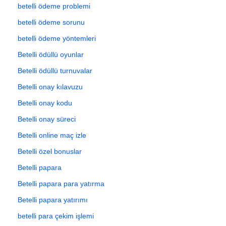
betelli ödeme problemi
betelli ödeme sorunu
betelli ödeme yöntemleri
Betelli ödüllü oyunlar
Betelli ödüllü turnuvalar
Betelli onay kılavuzu
Betelli onay kodu
Betelli onay süreci
Betelli online maç izle
Betelli özel bonuslar
Betelli papara
Betelli papara para yatırma
Betelli papara yatırımı
betelli para çekim işlemi