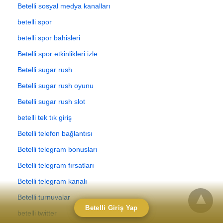
Betelli sosyal medya kanalları
betelli spor
betelli spor bahisleri
Betelli spor etkinlikleri izle
Betelli sugar rush
Betelli sugar rush oyunu
Betelli sugar rush slot
betelli tek tık giriş
Betelli telefon bağlantısı
Betelli telegram bonusları
Betelli telegram fırsatları
Betelli telegram kanalı
Betelli turnuvalar
Betelli Giriş Yap
betelli twitter