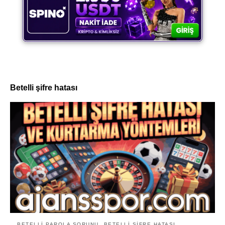
Betelli şifre hatası
BETELLI PAROLA SORUNU
BETELLI ŞIFRE HATASI