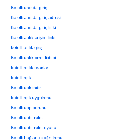
Betelli anında giriş
Betelli anında giriş adresi
Betelli anında giriş linki
Betelli anlık erişim linki
betelli anlık giriş
Betelli anlık oran listesi
betelli anlık oranlar
betelli apk
Betelli apk indir
betelli apk uygulama
Betelli app sorunu
Betelli auto rulet
Betelli auto rulet oyunu
Betelli bağlantı doğrulama