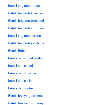
betelli bağlantı hatası
Betelli bağlantı kılavuzu
Betelli bağlantı problemi
Betelli bağlantı sorunları
betelli bağlantı sorunu
Betelli bağlantı yenileme
Betelli Bahis
betelli bahis iptal talebi
betelli bahis iptali
betelli bahis lisansı
betelli bahis silme
betelli bahis sitesi
Betelli bakiye gecikmesi
Betelli bakiye görünmüyor