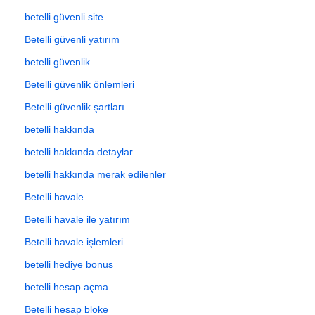
betelli güvenli site
Betelli güvenli yatırım
betelli güvenlik
Betelli güvenlik önlemleri
Betelli güvenlik şartları
betelli hakkında
betelli hakkında detaylar
betelli hakkında merak edilenler
Betelli havale
Betelli havale ile yatırım
Betelli havale işlemleri
betelli hediye bonus
betelli hesap açma
Betelli hesap bloke