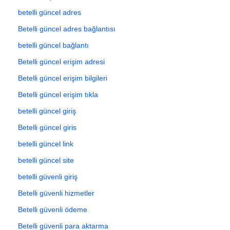
betelli güncel adres
Betelli güncel adres bağlantısı
betelli güncel bağlantı
Betelli güncel erişim adresi
Betelli güncel erişim bilgileri
Betelli güncel erişim tıkla
betelli güncel giriş
Betelli güncel giris
betelli güncel link
betelli güncel site
betelli güvenli giriş
Betelli güvenli hizmetler
Betelli güvenli ödeme
Betelli güvenli para aktarma