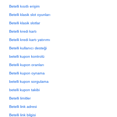
Betelli kısıtlı erişim
Betelli klasik slot oyunları
Betelli klasik slotlar
Betelli kredi kartı
Betelli kredi kartı yatırımı
Betelli kullanıcı desteği
betelli kupon kontrolü
Betelli kupon oranları
Betelli kupon oynama
betelli kupon sorgulama
betelli kupon takibi
Betelli limitler
Betelli link adresi
Betelli link bilgisi