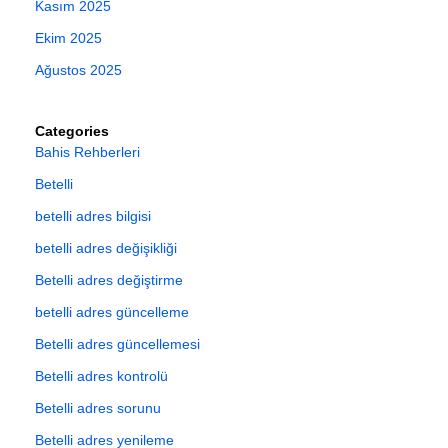
Kasım 2025
Ekim 2025
Ağustos 2025
Categories
Bahis Rehberleri
Betelli
betelli adres bilgisi
betelli adres değişikliği
Betelli adres değiştirme
betelli adres güncelleme
Betelli adres güncellemesi
Betelli adres kontrolü
Betelli adres sorunu
Betelli adres yenileme