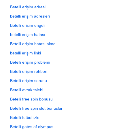
Betelli erişim adresi
betelli erişim adresleri
Betelli erişim engeli
betelli erişim hatası
Betelli erişim hatası alma
betelli erişim linki
Betelli erişim problemi
Betelli erişim rehberi
Betelli erişim sorunu
Betelli evrak talebi
Betelli free spin bonusu
Betelli free spin slot bonusları
Betelli futbol izle
Betelli gates of olympus