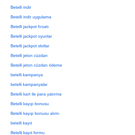
Betelli indir
Betelli indir uygulama
Betelli jackpot fırsatı
Betelli jackpot oyunlar
Betelli jackpot slotlar
Betelli jeton cüzdan
Betelli jeton cüzdan ödeme
betelli kampanya
betelli kampanyalar
Betelli kart ile para yatırma
Betelli kayıp bonusu
Betelli kayıp bonusu alımı
betelli kayıt
Betelli kayıt formu