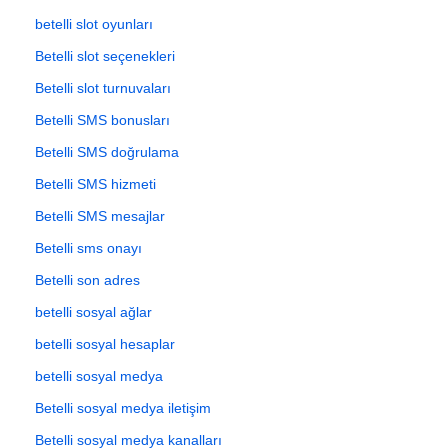
betelli slot oyunları
Betelli slot seçenekleri
Betelli slot turnuvaları
Betelli SMS bonusları
Betelli SMS doğrulama
Betelli SMS hizmeti
Betelli SMS mesajlar
Betelli sms onayı
Betelli son adres
betelli sosyal ağlar
betelli sosyal hesaplar
betelli sosyal medya
Betelli sosyal medya iletişim
Betelli sosyal medya kanalları