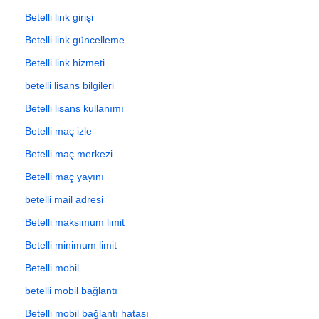
Betelli link girişi
Betelli link güncelleme
Betelli link hizmeti
betelli lisans bilgileri
Betelli lisans kullanımı
Betelli maç izle
Betelli maç merkezi
Betelli maç yayını
betelli mail adresi
Betelli maksimum limit
Betelli minimum limit
Betelli mobil
betelli mobil bağlantı
Betelli mobil bağlantı hatası