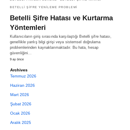
BETELLI ŞIFRE YENILEME PROBLEMI
Betelli Şifre Hatası ve Kurtarma
Yöntemleri
Kullanıcıların giriş sırasında karşılaştığı Betelli şifre hatası,
genellikle yanlış bilgi girişi veya sistemsel doğrulama
problemlerinden kaynaklanmaktadır. Bu hata, hesap
güvenliğini…
9 ay önce
Archives
Temmuz 2026
Haziran 2026
Mart 2026
Şubat 2026
Ocak 2026
Aralık 2025