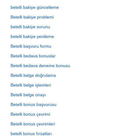
betelli bakiye güncelleme
Betelli bakiye problemi
betelli bakiye sorunu
betelli bakiye yenileme
Betelli başvuru formu
Betelli bedava bonuslar
Betelli bedava deneme bonusu
Betelli belge doğrulama
Betelli belge işlemleri
Betelli belge onayı
Betelli bonus başvurusu
Betelli bonus çevrimi
Betelli bonus çevrimleri
betelli bonus fırsatları