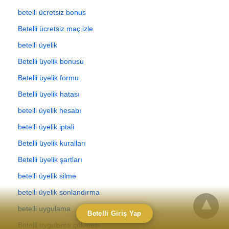
betelli ücretsiz bonus
Betelli ücretsiz maç izle
betelli üyelik
Betelli üyelik bonusu
Betelli üyelik formu
Betelli üyelik hatası
betelli üyelik hesabı
betelli üyelik iptali
Betelli üyelik kuralları
Betelli üyelik şartları
betelli üyelik silme
betelli üyelik sonlandırma
betelli uygulama
Betelli Giriş Yap
Betelli uygulama çökmesi