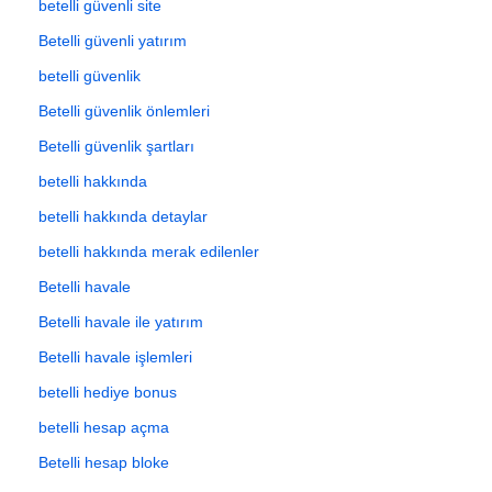
betelli güvenli site
Betelli güvenli yatırım
betelli güvenlik
Betelli güvenlik önlemleri
Betelli güvenlik şartları
betelli hakkında
betelli hakkında detaylar
betelli hakkında merak edilenler
Betelli havale
Betelli havale ile yatırım
Betelli havale işlemleri
betelli hediye bonus
betelli hesap açma
Betelli hesap bloke