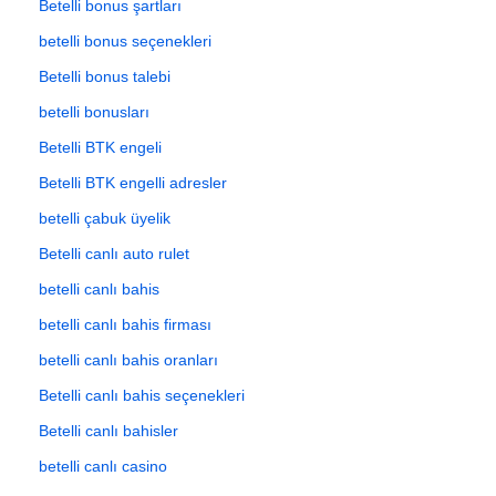
Betelli bonus şartları
betelli bonus seçenekleri
Betelli bonus talebi
betelli bonusları
Betelli BTK engeli
Betelli BTK engelli adresler
betelli çabuk üyelik
Betelli canlı auto rulet
betelli canlı bahis
betelli canlı bahis firması
betelli canlı bahis oranları
Betelli canlı bahis seçenekleri
Betelli canlı bahisler
betelli canlı casino