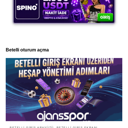
Betelli oturum açma
BETELLI GIRIŞ ARAYÜZÜ
BETELLI GIRIŞ EKRANI