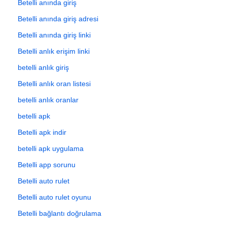
Betelli anında giriş
Betelli anında giriş adresi
Betelli anında giriş linki
Betelli anlık erişim linki
betelli anlık giriş
Betelli anlık oran listesi
betelli anlık oranlar
betelli apk
Betelli apk indir
betelli apk uygulama
Betelli app sorunu
Betelli auto rulet
Betelli auto rulet oyunu
Betelli bağlantı doğrulama