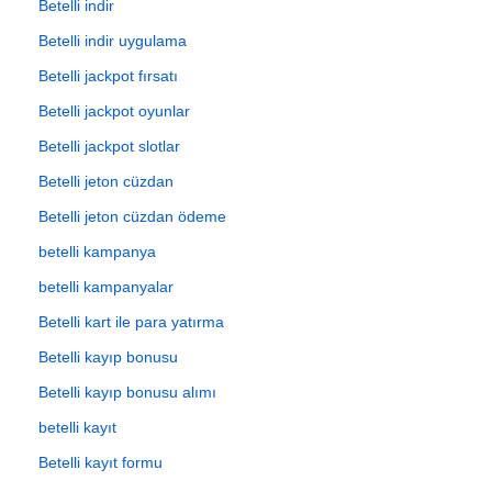
Betelli indir
Betelli indir uygulama
Betelli jackpot fırsatı
Betelli jackpot oyunlar
Betelli jackpot slotlar
Betelli jeton cüzdan
Betelli jeton cüzdan ödeme
betelli kampanya
betelli kampanyalar
Betelli kart ile para yatırma
Betelli kayıp bonusu
Betelli kayıp bonusu alımı
betelli kayıt
Betelli kayıt formu