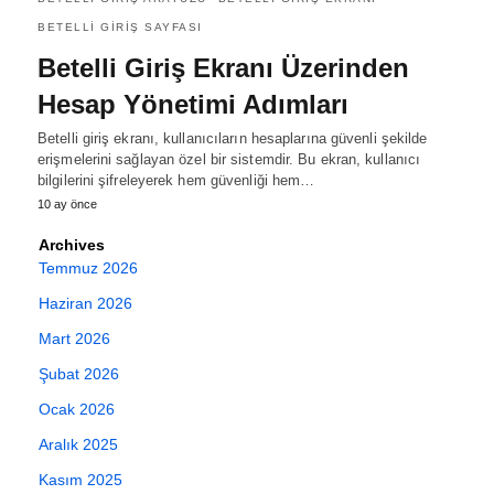
BETELLI GIRIŞ SAYFASI
Betelli Giriş Ekranı Üzerinden
Hesap Yönetimi Adımları
Betelli giriş ekranı, kullanıcıların hesaplarına güvenli şekilde
erişmelerini sağlayan özel bir sistemdir. Bu ekran, kullanıcı
bilgilerini şifreleyerek hem güvenliği hem…
10 ay önce
Archives
Temmuz 2026
Haziran 2026
Mart 2026
Şubat 2026
Ocak 2026
Aralık 2025
Kasım 2025