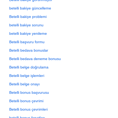
betelli bakiye güncelleme
Betelli bakiye problemi
betelli bakiye sorunu
betelli bakiye yenileme
Betelli başvuru formu
Betelli bedava bonuslar
Betelli bedava deneme bonusu
Betelli belge doğrulama
Betelli belge işlemleri
Betelli belge onayı
Betelli bonus başvurusu
Betelli bonus çevrimi
Betelli bonus çevrimleri
betelli bonus fırsatları