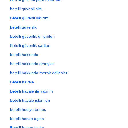
betelli güvenli site
Betelli güvenli yatırım
betelli güvenlik
Betelli güvenlik önlemleri
Betelli güvenlik şartları
betelli hakkında
betelli hakkında detaylar
betelli hakkında merak edilenler
Betelli havale
Betelli havale ile yatırım
Betelli havale işlemleri
betelli hediye bonus
betelli hesap açma
Betelli hesap bloke