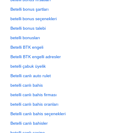
Betelli bonus şartları
betelli bonus seçenekleri
Betelli bonus talebi
betelli bonusları
Betelli BTK engeli
Betelli BTK engelli adresler
betelli çabuk üyelik
Betelli canlı auto rulet
betelli canlı bahis
betelli canlı bahis firması
betelli canlı bahis oranları
Betelli canlı bahis seçenekleri
Betelli canlı bahisler
betelli canlı casino