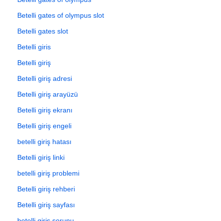
Betelli gates of olympus slot
Betelli gates slot
Betelli giris
Betelli giriş
Betelli giriş adresi
Betelli giriş arayüzü
Betelli giriş ekranı
Betelli giriş engeli
betelli giriş hatası
Betelli giriş linki
betelli giriş problemi
Betelli giriş rehberi
Betelli giriş sayfası
betelli giriş sorunu