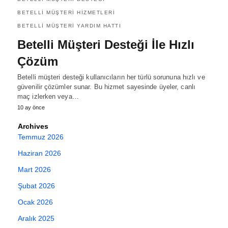
BETELLI MÜŞTERI HIZMETLERI
BETELLI MÜŞTERI YARDIM HATTI
Betelli Müşteri Desteği İle Hızlı
Çözüm
Betelli müşteri desteği kullanıcıların her türlü sorununa hızlı ve
güvenilir çözümler sunar. Bu hizmet sayesinde üyeler, canlı
maç izlerken veya…
10 ay önce
Archives
Temmuz 2026
Haziran 2026
Mart 2026
Şubat 2026
Ocak 2026
Aralık 2025