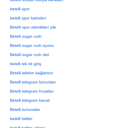
betelli spor
betelli spor bahisleri
Betelli spor etkinlikleri izle
Betelli sugar rush
Betelli sugar rush oyunu
Betelli sugar rush slot
betelli tek tık giriş
Betelli telefon bağlantısı
Betelli telegram bonusları
Betelli telegram fırsatları
Betelli telegram kanalı
Betelli turnuvalar
betelli twitter
betelli twitter adresi