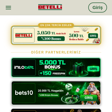
Giriş
EN ÇOK TERCİH EDİLEN
DİĞER PARTNERLERİMİZ