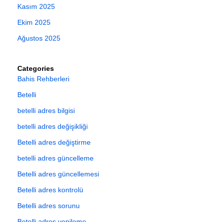
Kasım 2025
Ekim 2025
Ağustos 2025
Categories
Bahis Rehberleri
Betelli
betelli adres bilgisi
betelli adres değişikliği
Betelli adres değiştirme
betelli adres güncelleme
Betelli adres güncellemesi
Betelli adres kontrolü
Betelli adres sorunu
Betelli adres yenileme