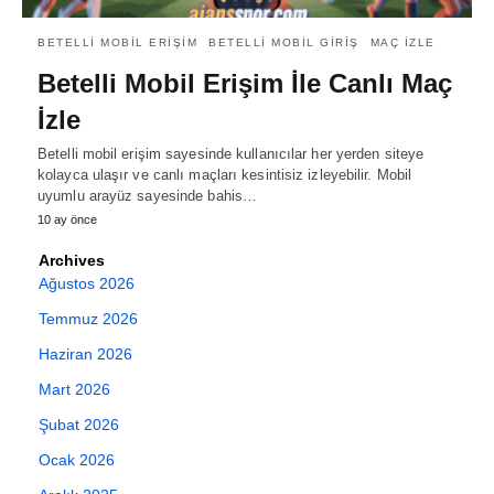
BETELLI MOBIL ERIŞIM
BETELLI MOBIL GIRIŞ
MAÇ IZLE
Betelli Mobil Erişim İle Canlı Maç
İzle
Betelli mobil erişim sayesinde kullanıcılar her yerden siteye
kolayca ulaşır ve canlı maçları kesintisiz izleyebilir. Mobil
uyumlu arayüz sayesinde bahis…
10 ay önce
Archives
Ağustos 2026
Temmuz 2026
Haziran 2026
Mart 2026
Şubat 2026
Ocak 2026