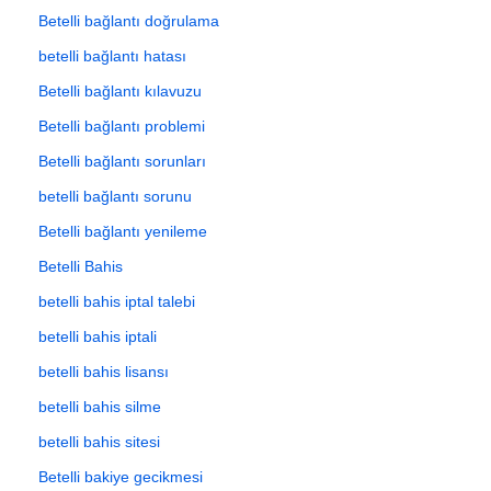
Betelli bağlantı doğrulama
betelli bağlantı hatası
Betelli bağlantı kılavuzu
Betelli bağlantı problemi
Betelli bağlantı sorunları
betelli bağlantı sorunu
Betelli bağlantı yenileme
Betelli Bahis
betelli bahis iptal talebi
betelli bahis iptali
betelli bahis lisansı
betelli bahis silme
betelli bahis sitesi
Betelli bakiye gecikmesi