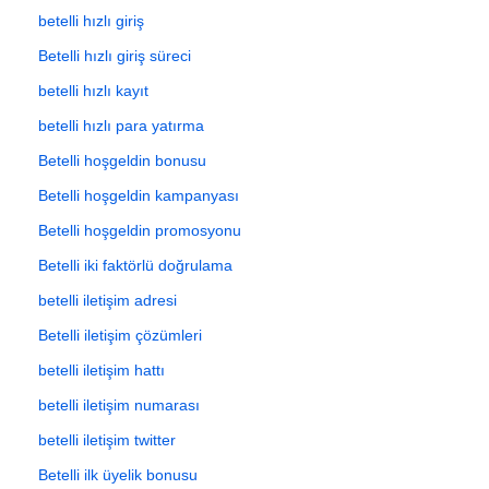
betelli hızlı giriş
Betelli hızlı giriş süreci
betelli hızlı kayıt
betelli hızlı para yatırma
Betelli hoşgeldin bonusu
Betelli hoşgeldin kampanyası
Betelli hoşgeldin promosyonu
Betelli iki faktörlü doğrulama
betelli iletişim adresi
Betelli iletişim çözümleri
betelli iletişim hattı
betelli iletişim numarası
betelli iletişim twitter
Betelli ilk üyelik bonusu