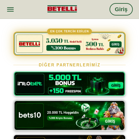
Giriş
EN ÇOK TERCİH EDİLEN
DİĞER PARTNERLERİMİZ