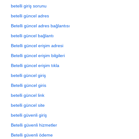
betelli giriş sorunu
betelli güncel adres
Betelli güncel adres bağlantısı
betelli güncel bağlantı
Betelli güncel erişim adresi
Betelli güncel erişim bilgileri
Betelli güncel erişim tıkla
betelli güncel giriş
Betelli güncel giris
betelli güncel link
betelli güncel site
betelli güvenli giriş
Betelli güvenli hizmetler
Betelli güvenli ödeme