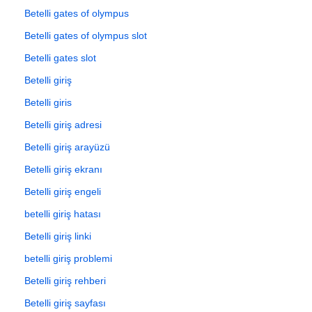
Betelli gates of olympus
Betelli gates of olympus slot
Betelli gates slot
Betelli giriş
Betelli giris
Betelli giriş adresi
Betelli giriş arayüzü
Betelli giriş ekranı
Betelli giriş engeli
betelli giriş hatası
Betelli giriş linki
betelli giriş problemi
Betelli giriş rehberi
Betelli giriş sayfası