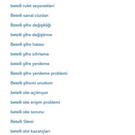
betelli rulet seçenekleri
Betelli sanal cüzdan
Betelli şifre değişikliği
betelli şifre değiştirme
Betelli şifre hatası
betelli şifre sıfırlama
betelli şifre yenileme
Betelli şifre yenileme problemi
Betelli şifremi unuttum
betelli site açılmıyor
betelli site erişim problemi
betelli site sorunu
Betelli Sitesi
betelli slot kazançları