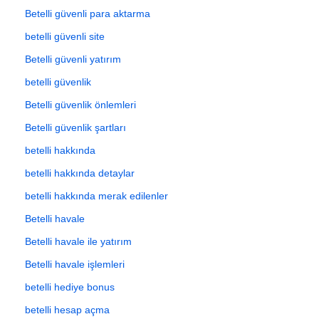
Betelli güvenli para aktarma
betelli güvenli site
Betelli güvenli yatırım
betelli güvenlik
Betelli güvenlik önlemleri
Betelli güvenlik şartları
betelli hakkında
betelli hakkında detaylar
betelli hakkında merak edilenler
Betelli havale
Betelli havale ile yatırım
Betelli havale işlemleri
betelli hediye bonus
betelli hesap açma