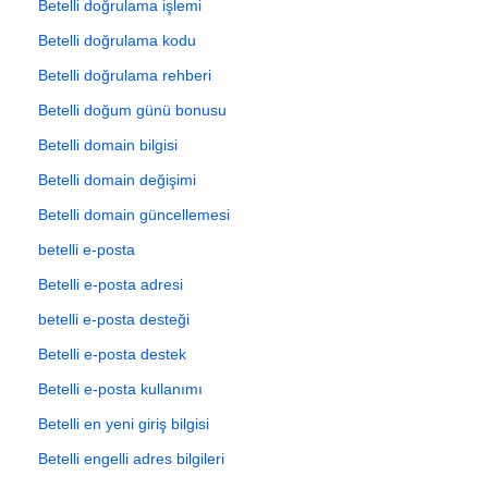
Betelli doğrulama işlemi
Betelli doğrulama kodu
Betelli doğrulama rehberi
Betelli doğum günü bonusu
Betelli domain bilgisi
Betelli domain değişimi
Betelli domain güncellemesi
betelli e-posta
Betelli e-posta adresi
betelli e-posta desteği
Betelli e-posta destek
Betelli e-posta kullanımı
Betelli en yeni giriş bilgisi
Betelli engelli adres bilgileri