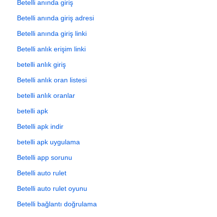
Betelli anında giriş
Betelli anında giriş adresi
Betelli anında giriş linki
Betelli anlık erişim linki
betelli anlık giriş
Betelli anlık oran listesi
betelli anlık oranlar
betelli apk
Betelli apk indir
betelli apk uygulama
Betelli app sorunu
Betelli auto rulet
Betelli auto rulet oyunu
Betelli bağlantı doğrulama