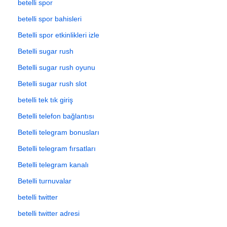
betelli spor
betelli spor bahisleri
Betelli spor etkinlikleri izle
Betelli sugar rush
Betelli sugar rush oyunu
Betelli sugar rush slot
betelli tek tık giriş
Betelli telefon bağlantısı
Betelli telegram bonusları
Betelli telegram fırsatları
Betelli telegram kanalı
Betelli turnuvalar
betelli twitter
betelli twitter adresi