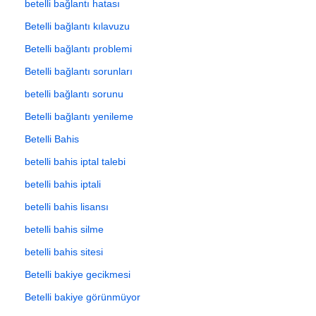
betelli bağlantı hatası
Betelli bağlantı kılavuzu
Betelli bağlantı problemi
Betelli bağlantı sorunları
betelli bağlantı sorunu
Betelli bağlantı yenileme
Betelli Bahis
betelli bahis iptal talebi
betelli bahis iptali
betelli bahis lisansı
betelli bahis silme
betelli bahis sitesi
Betelli bakiye gecikmesi
Betelli bakiye görünmüyor