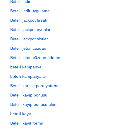
Betelli indir
Betelli indir uygulama
Betelli jackpot fırsatı
Betelli jackpot oyunlar
Betelli jackpot slotlar
Betelli jeton cüzdan
Betelli jeton cüzdan ödeme
betelli kampanya
betelli kampanyalar
Betelli kart ile para yatırma
Betelli kayıp bonusu
Betelli kayıp bonusu alımı
betelli kayıt
Betelli kayıt formu