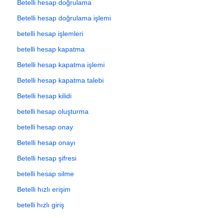
Betelli hesap doğrulama
Betelli hesap doğrulama işlemi
betelli hesap işlemleri
betelli hesap kapatma
Betelli hesap kapatma işlemi
Betelli hesap kapatma talebi
Betelli hesap kilidi
betelli hesap oluşturma
betelli hesap onay
Betelli hesap onayı
Betelli hesap şifresi
betelli hesap silme
Betelli hızlı erişim
betelli hızlı giriş