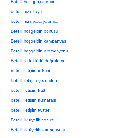
Betelli hızlı giriş süreci
betelli hızlı kayıt
betelli hızlı para yatırma
Betelli hoşgeldin bonusu
Betelli hoşgeldin kampanyası
Betelli hoşgeldin promosyonu
Betelli iki faktörlü doğrulama
betelli iletişim adresi
Betelli iletişim çözümleri
betelli iletişim hattı
betelli iletişim numarası
betelli iletişim twitter
Betelli ilk üyelik bonusu
Betelli ilk üyelik kampanyası