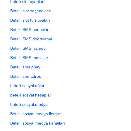
betelli slot oyunları
Betelli slot seçenekleri
Betelli slot turnuvaları
Betelli SMS bonusları
Betelli SMS doğrulama
Betelli SMS hizmeti
Betelli SMS mesajlar
Betelli sms onayı
Betelli son adres
betelli sosyal ağlar
betelli sosyal hesaplar
betelli sosyal medya
Betelli sosyal medya iletişim
Betelli sosyal medya kanalları