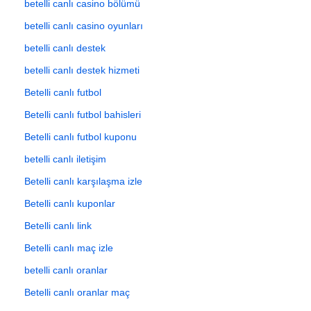
betelli canlı casino bölümü
betelli canlı casino oyunları
betelli canlı destek
betelli canlı destek hizmeti
Betelli canlı futbol
Betelli canlı futbol bahisleri
Betelli canlı futbol kuponu
betelli canlı iletişim
Betelli canlı karşılaşma izle
Betelli canlı kuponlar
Betelli canlı link
Betelli canlı maç izle
betelli canlı oranlar
Betelli canlı oranlar maç