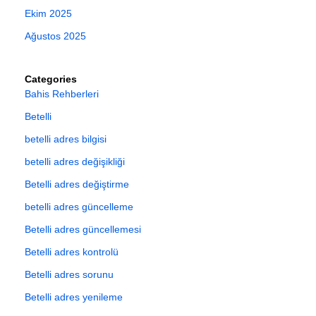
Ekim 2025
Ağustos 2025
Categories
Bahis Rehberleri
Betelli
betelli adres bilgisi
betelli adres değişikliği
Betelli adres değiştirme
betelli adres güncelleme
Betelli adres güncellemesi
Betelli adres kontrolü
Betelli adres sorunu
Betelli adres yenileme