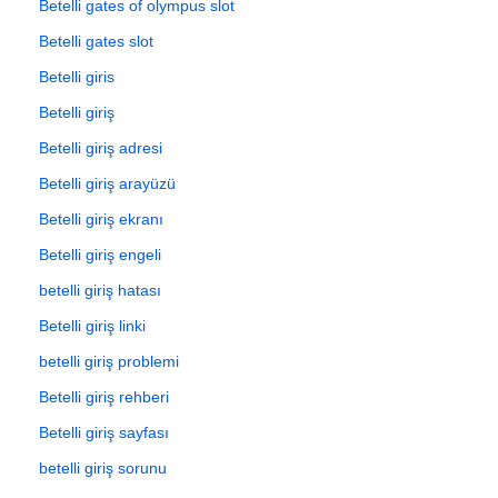
Betelli gates of olympus slot
Betelli gates slot
Betelli giris
Betelli giriş
Betelli giriş adresi
Betelli giriş arayüzü
Betelli giriş ekranı
Betelli giriş engeli
betelli giriş hatası
Betelli giriş linki
betelli giriş problemi
Betelli giriş rehberi
Betelli giriş sayfası
betelli giriş sorunu