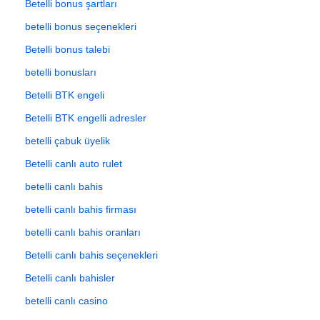
Betelli bonus şartları
betelli bonus seçenekleri
Betelli bonus talebi
betelli bonusları
Betelli BTK engeli
Betelli BTK engelli adresler
betelli çabuk üyelik
Betelli canlı auto rulet
betelli canlı bahis
betelli canlı bahis firması
betelli canlı bahis oranları
Betelli canlı bahis seçenekleri
Betelli canlı bahisler
betelli canlı casino