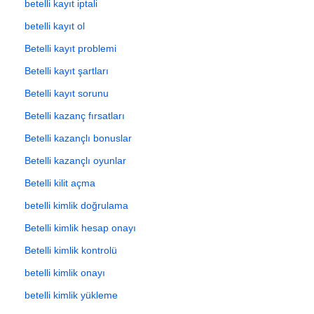
betelli kayıt iptali
betelli kayıt ol
Betelli kayıt problemi
Betelli kayıt şartları
Betelli kayıt sorunu
Betelli kazanç fırsatları
Betelli kazançlı bonuslar
Betelli kazançlı oyunlar
Betelli kilit açma
betelli kimlik doğrulama
Betelli kimlik hesap onayı
Betelli kimlik kontrolü
betelli kimlik onayı
betelli kimlik yükleme