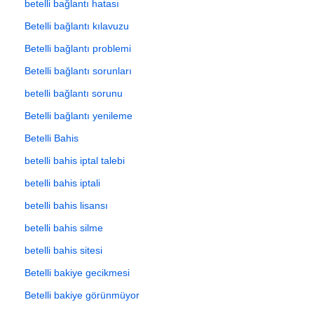
betelli bağlantı hatası
Betelli bağlantı kılavuzu
Betelli bağlantı problemi
Betelli bağlantı sorunları
betelli bağlantı sorunu
Betelli bağlantı yenileme
Betelli Bahis
betelli bahis iptal talebi
betelli bahis iptali
betelli bahis lisansı
betelli bahis silme
betelli bahis sitesi
Betelli bakiye gecikmesi
Betelli bakiye görünmüyor