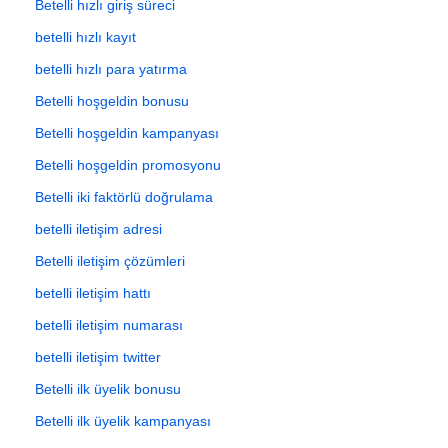
Betelli hızlı giriş süreci
betelli hızlı kayıt
betelli hızlı para yatırma
Betelli hoşgeldin bonusu
Betelli hoşgeldin kampanyası
Betelli hoşgeldin promosyonu
Betelli iki faktörlü doğrulama
betelli iletişim adresi
Betelli iletişim çözümleri
betelli iletişim hattı
betelli iletişim numarası
betelli iletişim twitter
Betelli ilk üyelik bonusu
Betelli ilk üyelik kampanyası