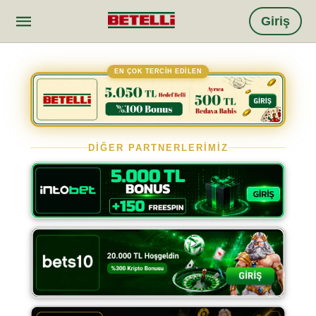
Giriş
EN ÇOK TERCİH EDİLEN
DİĞER PARTNERLERİMİZ