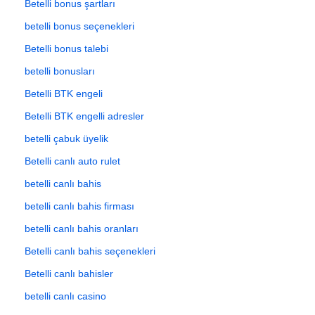
Betelli bonus şartları
betelli bonus seçenekleri
Betelli bonus talebi
betelli bonusları
Betelli BTK engeli
Betelli BTK engelli adresler
betelli çabuk üyelik
Betelli canlı auto rulet
betelli canlı bahis
betelli canlı bahis firması
betelli canlı bahis oranları
Betelli canlı bahis seçenekleri
Betelli canlı bahisler
betelli canlı casino