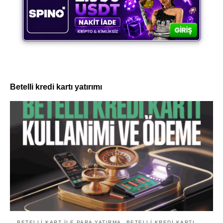
Betelli kredi kartı yatırımı
BETELLI KART ILE PARA YATIRMA
BETELLI KREDI KARTI