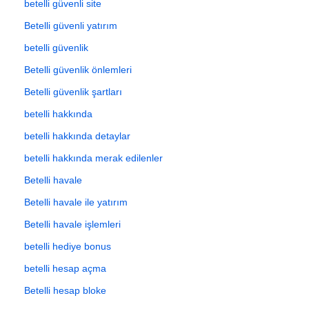
betelli güvenli site
Betelli güvenli yatırım
betelli güvenlik
Betelli güvenlik önlemleri
Betelli güvenlik şartları
betelli hakkında
betelli hakkında detaylar
betelli hakkında merak edilenler
Betelli havale
Betelli havale ile yatırım
Betelli havale işlemleri
betelli hediye bonus
betelli hesap açma
Betelli hesap bloke