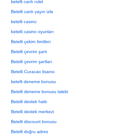
betelli canlı rulet
Betelli canlı yayın izle
betelli casino
betelli casino oyunları
Betelli çekim limitleri
Betelli çevrim şartı
Betelli çevrim şartları
Betelli Curacao lisansı
betelli deneme bonusu
Betelli deneme bonusu talebi
Betelli destek hattı
Betelli destek merkezi
Betelli discount bonusu
Betelli doğru adres