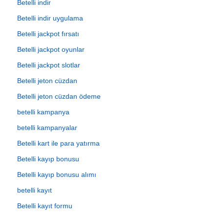
Betelli indir
Betelli indir uygulama
Betelli jackpot fırsatı
Betelli jackpot oyunlar
Betelli jackpot slotlar
Betelli jeton cüzdan
Betelli jeton cüzdan ödeme
betelli kampanya
betelli kampanyalar
Betelli kart ile para yatırma
Betelli kayıp bonusu
Betelli kayıp bonusu alımı
betelli kayıt
Betelli kayıt formu