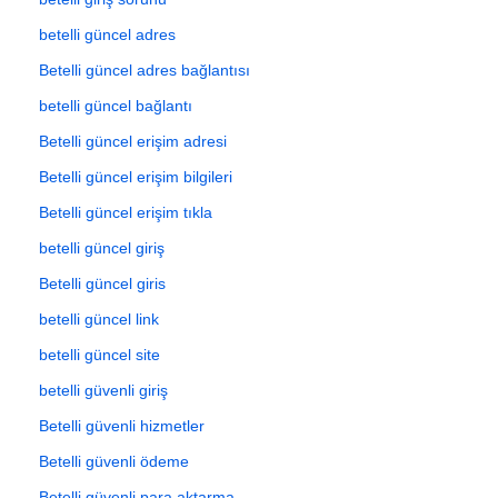
betelli güncel adres
Betelli güncel adres bağlantısı
betelli güncel bağlantı
Betelli güncel erişim adresi
Betelli güncel erişim bilgileri
Betelli güncel erişim tıkla
betelli güncel giriş
Betelli güncel giris
betelli güncel link
betelli güncel site
betelli güvenli giriş
Betelli güvenli hizmetler
Betelli güvenli ödeme
Betelli güvenli para aktarma