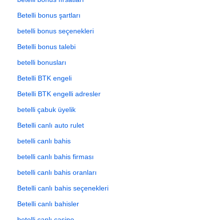
Betelli bonus şartları
betelli bonus seçenekleri
Betelli bonus talebi
betelli bonusları
Betelli BTK engeli
Betelli BTK engelli adresler
betelli çabuk üyelik
Betelli canlı auto rulet
betelli canlı bahis
betelli canlı bahis firması
betelli canlı bahis oranları
Betelli canlı bahis seçenekleri
Betelli canlı bahisler
betelli canlı casino