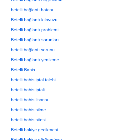
betelli bağlantı hatası
Betelli bağlantı kılavuzu
Betelli bağlantı problemi
Betelli bağlantı sorunları
betelli bağlantı sorunu
Betelli bağlantı yenileme
Betelli Bahis
betelli bahis iptal talebi
betelli bahis iptali
betelli bahis lisansı
betelli bahis silme
betelli bahis sitesi
Betelli bakiye gecikmesi
Betelli bakiye görünmüyor