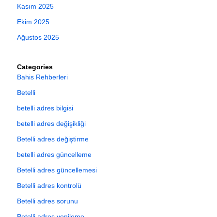
Kasım 2025
Ekim 2025
Ağustos 2025
Categories
Bahis Rehberleri
Betelli
betelli adres bilgisi
betelli adres değişikliği
Betelli adres değiştirme
betelli adres güncelleme
Betelli adres güncellemesi
Betelli adres kontrolü
Betelli adres sorunu
Betelli adres yenileme