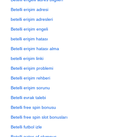
Betelli erişim adresi
betelli erişim adresleri
Betelli erişim engeli
betelli erişim hatası
Betelli erişim hatası alma
betelli erişim linki
Betelli erişim problemi
Betelli erişim rehberi
Betelli erişim sorunu
Betelli evrak talebi
Betelli free spin bonusu
Betelli free spin slot bonusları
Betelli futbol izle
Betelli gates of olympus