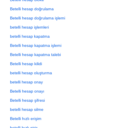
Betelli hesap doğrulama
Betelli hesap doğrulama işlemi
betelli hesap işlemleri
betelli hesap kapatma
Betelli hesap kapatma işlemi
Betelli hesap kapatma talebi
Betelli hesap kilidi
betelli hesap oluşturma
betelli hesap onay
Betelli hesap onayı
Betelli hesap şifresi
betelli hesap silme
Betelli hızlı erişim
betelli hızlı giriş