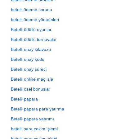
betelli ödeme sorunu
betelli ödeme yöntemleri
Betelli ödüllü oyunlar
Betelli ödüllü turnuvalar
Betelli onay kılavuzu
Betelli onay kodu
Betelli onay süreci
Betelli online maç izle
Betelli özel bonuslar
Betelli papara
Betelli papara para yatırma
Betelli papara yatırımı
betelli para çekim işlemi
betelli para çekim talebi