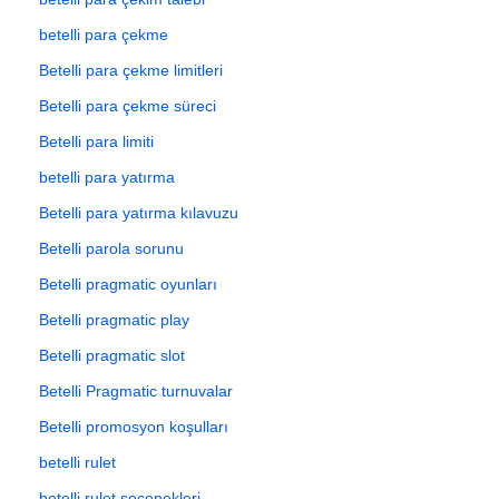
betelli para çekme
Betelli para çekme limitleri
Betelli para çekme süreci
Betelli para limiti
betelli para yatırma
Betelli para yatırma kılavuzu
Betelli parola sorunu
Betelli pragmatic oyunları
Betelli pragmatic play
Betelli pragmatic slot
Betelli Pragmatic turnuvalar
Betelli promosyon koşulları
betelli rulet
betelli rulet seçenekleri