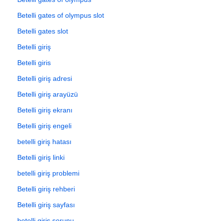
Betelli gates of olympus slot
Betelli gates slot
Betelli giriş
Betelli giris
Betelli giriş adresi
Betelli giriş arayüzü
Betelli giriş ekranı
Betelli giriş engeli
betelli giriş hatası
Betelli giriş linki
betelli giriş problemi
Betelli giriş rehberi
Betelli giriş sayfası
betelli giriş sorunu