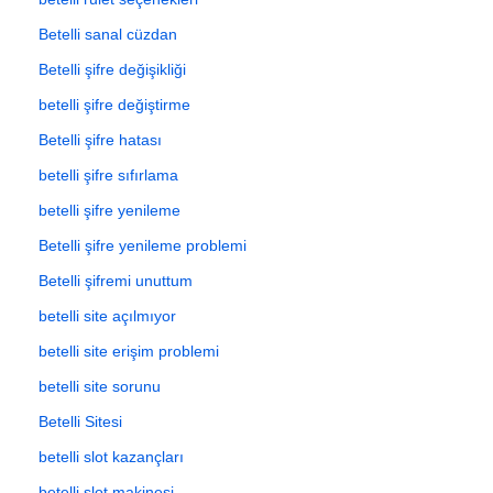
Betelli sanal cüzdan
Betelli şifre değişikliği
betelli şifre değiştirme
Betelli şifre hatası
betelli şifre sıfırlama
betelli şifre yenileme
Betelli şifre yenileme problemi
Betelli şifremi unuttum
betelli site açılmıyor
betelli site erişim problemi
betelli site sorunu
Betelli Sitesi
betelli slot kazançları
betelli slot makinesi