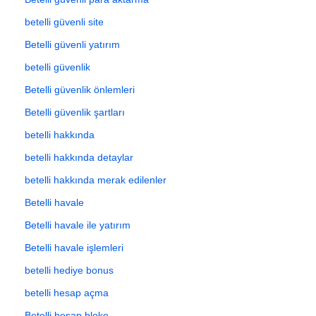
betelli güvenli site
Betelli güvenli yatırım
betelli güvenlik
Betelli güvenlik önlemleri
Betelli güvenlik şartları
betelli hakkında
betelli hakkında detaylar
betelli hakkında merak edilenler
Betelli havale
Betelli havale ile yatırım
Betelli havale işlemleri
betelli hediye bonus
betelli hesap açma
Betelli hesap bloke