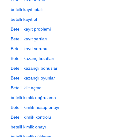
betelli kayıt iptali
betelli kayıt ol
Betelli kayıt problemi
Betelli kayıt şartları
Betelli kayıt sorunu
Betelli kazanç fırsatları
Betelli kazançlı bonuslar
Betelli kazançlı oyunlar
Betelli kilit açma
betelli kimlik doğrulama
Betelli kimlik hesap onayı
Betelli kimlik kontrolü
betelli kimlik onayı
betelli kimlik yükleme