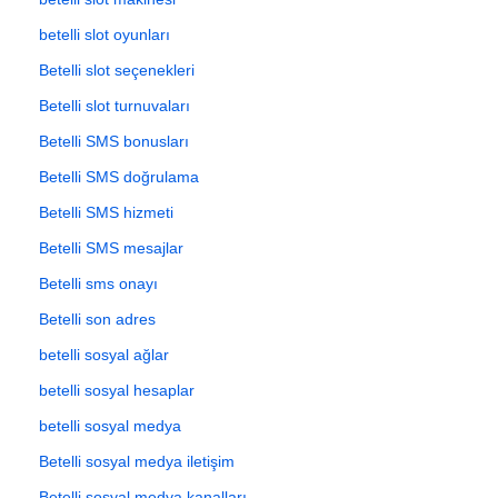
betelli slot oyunları
Betelli slot seçenekleri
Betelli slot turnuvaları
Betelli SMS bonusları
Betelli SMS doğrulama
Betelli SMS hizmeti
Betelli SMS mesajlar
Betelli sms onayı
Betelli son adres
betelli sosyal ağlar
betelli sosyal hesaplar
betelli sosyal medya
Betelli sosyal medya iletişim
Betelli sosyal medya kanalları