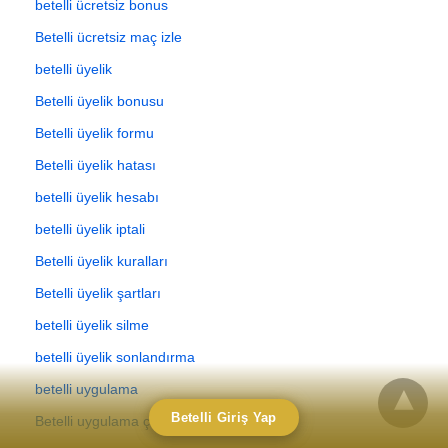
betelli ücretsiz bonus
Betelli ücretsiz maç izle
betelli üyelik
Betelli üyelik bonusu
Betelli üyelik formu
Betelli üyelik hatası
betelli üyelik hesabı
betelli üyelik iptali
Betelli üyelik kuralları
Betelli üyelik şartları
betelli üyelik silme
betelli üyelik sonlandırma
betelli uygulama
Betelli Giriş Yap
Betelli uygulama çökmesi