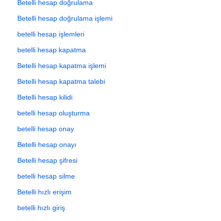
Betelli hesap doğrulama
Betelli hesap doğrulama işlemi
betelli hesap işlemleri
betelli hesap kapatma
Betelli hesap kapatma işlemi
Betelli hesap kapatma talebi
Betelli hesap kilidi
betelli hesap oluşturma
betelli hesap onay
Betelli hesap onayı
Betelli hesap şifresi
betelli hesap silme
Betelli hızlı erişim
betelli hızlı giriş