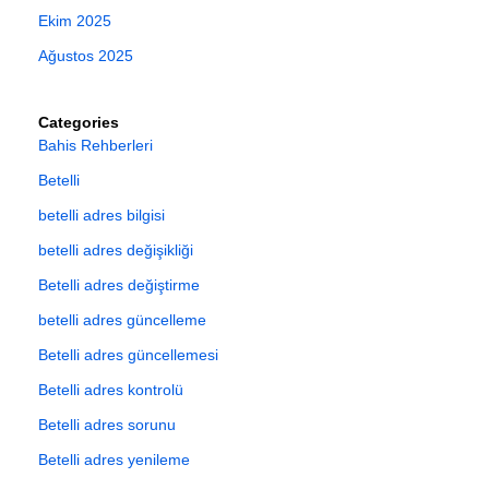
Ekim 2025
Ağustos 2025
Categories
Bahis Rehberleri
Betelli
betelli adres bilgisi
betelli adres değişikliği
Betelli adres değiştirme
betelli adres güncelleme
Betelli adres güncellemesi
Betelli adres kontrolü
Betelli adres sorunu
Betelli adres yenileme