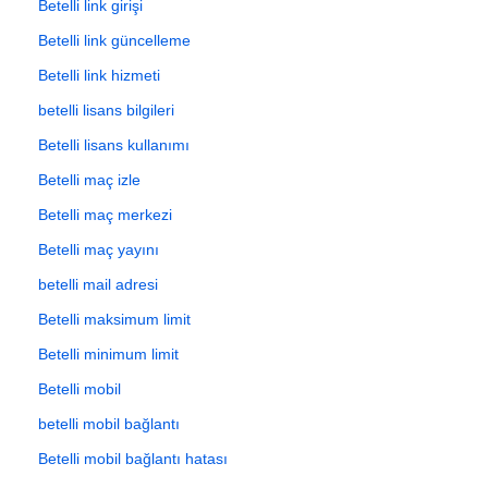
Betelli link girişi
Betelli link güncelleme
Betelli link hizmeti
betelli lisans bilgileri
Betelli lisans kullanımı
Betelli maç izle
Betelli maç merkezi
Betelli maç yayını
betelli mail adresi
Betelli maksimum limit
Betelli minimum limit
Betelli mobil
betelli mobil bağlantı
Betelli mobil bağlantı hatası