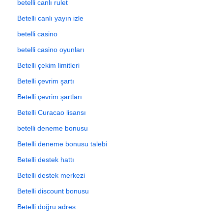
betelli canlı rulet
Betelli canlı yayın izle
betelli casino
betelli casino oyunları
Betelli çekim limitleri
Betelli çevrim şartı
Betelli çevrim şartları
Betelli Curacao lisansı
betelli deneme bonusu
Betelli deneme bonusu talebi
Betelli destek hattı
Betelli destek merkezi
Betelli discount bonusu
Betelli doğru adres