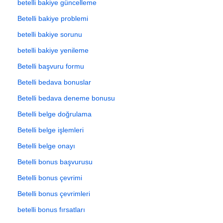
betelli bakiye güncelleme
Betelli bakiye problemi
betelli bakiye sorunu
betelli bakiye yenileme
Betelli başvuru formu
Betelli bedava bonuslar
Betelli bedava deneme bonusu
Betelli belge doğrulama
Betelli belge işlemleri
Betelli belge onayı
Betelli bonus başvurusu
Betelli bonus çevrimi
Betelli bonus çevrimleri
betelli bonus fırsatları