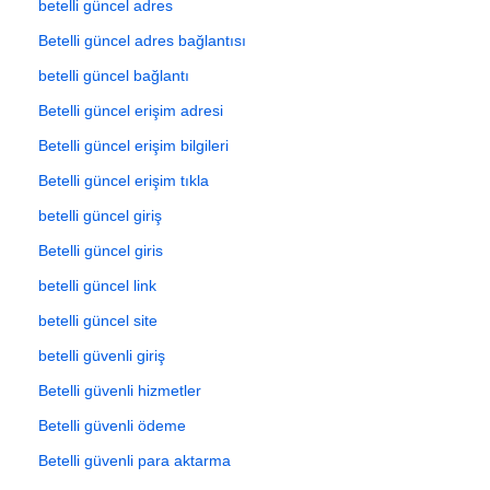
betelli güncel adres
Betelli güncel adres bağlantısı
betelli güncel bağlantı
Betelli güncel erişim adresi
Betelli güncel erişim bilgileri
Betelli güncel erişim tıkla
betelli güncel giriş
Betelli güncel giris
betelli güncel link
betelli güncel site
betelli güvenli giriş
Betelli güvenli hizmetler
Betelli güvenli ödeme
Betelli güvenli para aktarma