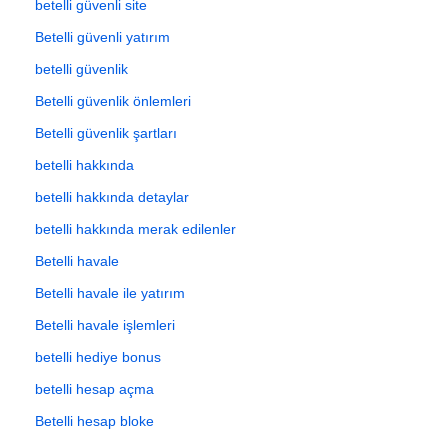
betelli güvenli site
Betelli güvenli yatırım
betelli güvenlik
Betelli güvenlik önlemleri
Betelli güvenlik şartları
betelli hakkında
betelli hakkında detaylar
betelli hakkında merak edilenler
Betelli havale
Betelli havale ile yatırım
Betelli havale işlemleri
betelli hediye bonus
betelli hesap açma
Betelli hesap bloke