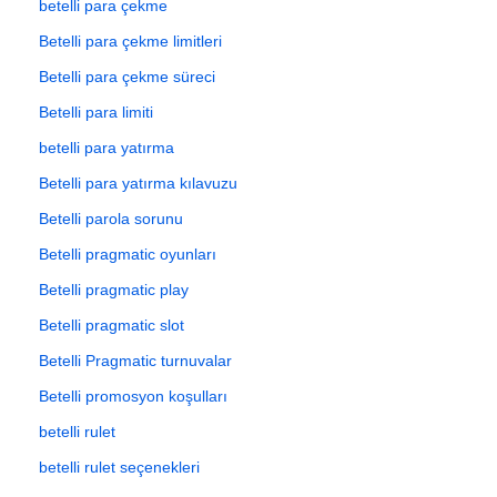
betelli para çekme
Betelli para çekme limitleri
Betelli para çekme süreci
Betelli para limiti
betelli para yatırma
Betelli para yatırma kılavuzu
Betelli parola sorunu
Betelli pragmatic oyunları
Betelli pragmatic play
Betelli pragmatic slot
Betelli Pragmatic turnuvalar
Betelli promosyon koşulları
betelli rulet
betelli rulet seçenekleri