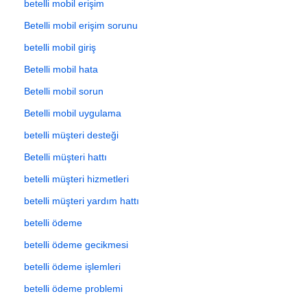
betelli mobil erişim
Betelli mobil erişim sorunu
betelli mobil giriş
Betelli mobil hata
Betelli mobil sorun
Betelli mobil uygulama
betelli müşteri desteği
Betelli müşteri hattı
betelli müşteri hizmetleri
betelli müşteri yardım hattı
betelli ödeme
betelli ödeme gecikmesi
betelli ödeme işlemleri
betelli ödeme problemi