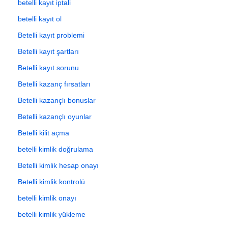
betelli kayıt iptali
betelli kayıt ol
Betelli kayıt problemi
Betelli kayıt şartları
Betelli kayıt sorunu
Betelli kazanç fırsatları
Betelli kazançlı bonuslar
Betelli kazançlı oyunlar
Betelli kilit açma
betelli kimlik doğrulama
Betelli kimlik hesap onayı
Betelli kimlik kontrolü
betelli kimlik onayı
betelli kimlik yükleme