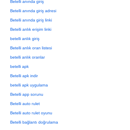
Betelli anında giriş
Betelli anında giriş adresi
Betelli anında giriş linki
Betelli anlık erişim linki
betelli anlık giriş
Betelli anlık oran listesi
betelli anlık oranlar
betelli apk
Betelli apk indir
betelli apk uygulama
Betelli app sorunu
Betelli auto rulet
Betelli auto rulet oyunu
Betelli bağlantı doğrulama