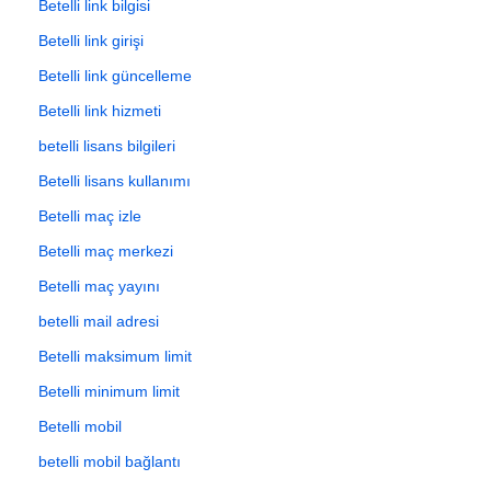
Betelli link bilgisi
Betelli link girişi
Betelli link güncelleme
Betelli link hizmeti
betelli lisans bilgileri
Betelli lisans kullanımı
Betelli maç izle
Betelli maç merkezi
Betelli maç yayını
betelli mail adresi
Betelli maksimum limit
Betelli minimum limit
Betelli mobil
betelli mobil bağlantı