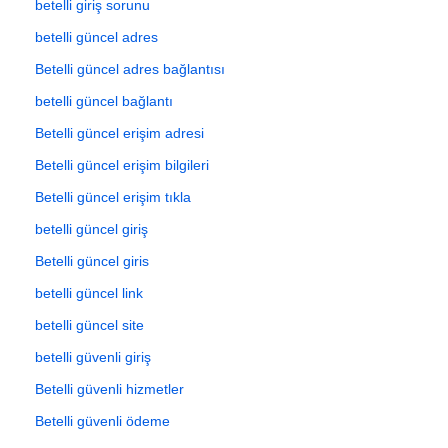
betelli giriş sorunu
betelli güncel adres
Betelli güncel adres bağlantısı
betelli güncel bağlantı
Betelli güncel erişim adresi
Betelli güncel erişim bilgileri
Betelli güncel erişim tıkla
betelli güncel giriş
Betelli güncel giris
betelli güncel link
betelli güncel site
betelli güvenli giriş
Betelli güvenli hizmetler
Betelli güvenli ödeme