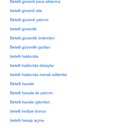
Betelli güvenli para aktarma
betelli güvenli site
Betelli güvenli yatırım
betelli güvenlik
Betelli güvenlik önlemleri
Betelli güvenlik şartları
betelli hakkında
betelli hakkında detaylar
betelli hakkında merak edilenler
Betelli havale
Betelli havale ile yatırım
Betelli havale işlemleri
betelli hediye bonus
betelli hesap açma