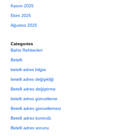
Kasım 2025
Ekim 2025
Ağustos 2025
Categories
Bahis Rehberleri
Betelli
betelli adres bilgisi
betelli adres değişikliği
Betelli adres değiştirme
betelli adres güncelleme
Betelli adres güncellemesi
Betelli adres kontrolü
Betelli adres sorunu