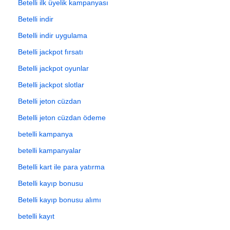
Betelli ilk üyelik kampanyası
Betelli indir
Betelli indir uygulama
Betelli jackpot fırsatı
Betelli jackpot oyunlar
Betelli jackpot slotlar
Betelli jeton cüzdan
Betelli jeton cüzdan ödeme
betelli kampanya
betelli kampanyalar
Betelli kart ile para yatırma
Betelli kayıp bonusu
Betelli kayıp bonusu alımı
betelli kayıt