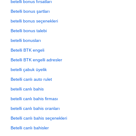
betelli bonus fırsatları
Betelli bonus şartları
betelli bonus seçenekleri
Betelli bonus talebi
betelli bonusları
Betelli BTK engeli
Betelli BTK engelli adresler
betelli çabuk üyelik
Betelli canlı auto rulet
betelli canlı bahis
betelli canlı bahis firması
betelli canlı bahis oranları
Betelli canlı bahis seçenekleri
Betelli canlı bahisler