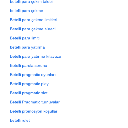
betelli para çekim talebi
betelli para çekme
Betelli para çekme limitleri
Betelli para çekme süreci
Betelli para limiti
betelli para yatırma
Betelli para yatırma kılavuzu
Betelli parola sorunu
Betelli pragmatic oyunları
Betelli pragmatic play
Betelli pragmatic slot
Betelli Pragmatic turnuvalar
Betelli promosyon koşulları
betelli rulet