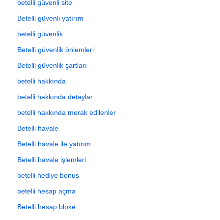
betelli güvenli site
Betelli güvenli yatırım
betelli güvenlik
Betelli güvenlik önlemleri
Betelli güvenlik şartları
betelli hakkında
betelli hakkında detaylar
betelli hakkında merak edilenler
Betelli havale
Betelli havale ile yatırım
Betelli havale işlemleri
betelli hediye bonus
betelli hesap açma
Betelli hesap bloke