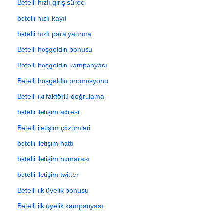
Betelli hızlı giriş süreci
betelli hızlı kayıt
betelli hızlı para yatırma
Betelli hoşgeldin bonusu
Betelli hoşgeldin kampanyası
Betelli hoşgeldin promosyonu
Betelli iki faktörlü doğrulama
betelli iletişim adresi
Betelli iletişim çözümleri
betelli iletişim hattı
betelli iletişim numarası
betelli iletişim twitter
Betelli ilk üyelik bonusu
Betelli ilk üyelik kampanyası