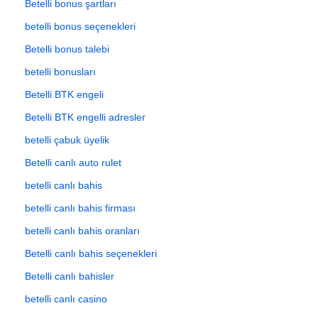
Betelli bonus şartları
betelli bonus seçenekleri
Betelli bonus talebi
betelli bonusları
Betelli BTK engeli
Betelli BTK engelli adresler
betelli çabuk üyelik
Betelli canlı auto rulet
betelli canlı bahis
betelli canlı bahis firması
betelli canlı bahis oranları
Betelli canlı bahis seçenekleri
Betelli canlı bahisler
betelli canlı casino