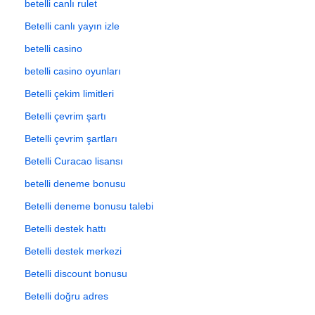
betelli canlı rulet
Betelli canlı yayın izle
betelli casino
betelli casino oyunları
Betelli çekim limitleri
Betelli çevrim şartı
Betelli çevrim şartları
Betelli Curacao lisansı
betelli deneme bonusu
Betelli deneme bonusu talebi
Betelli destek hattı
Betelli destek merkezi
Betelli discount bonusu
Betelli doğru adres