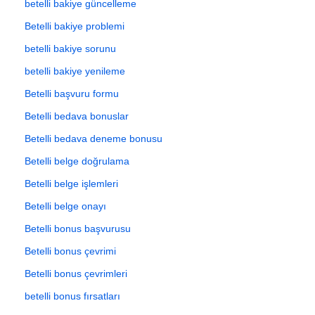
betelli bakiye güncelleme
Betelli bakiye problemi
betelli bakiye sorunu
betelli bakiye yenileme
Betelli başvuru formu
Betelli bedava bonuslar
Betelli bedava deneme bonusu
Betelli belge doğrulama
Betelli belge işlemleri
Betelli belge onayı
Betelli bonus başvurusu
Betelli bonus çevrimi
Betelli bonus çevrimleri
betelli bonus fırsatları