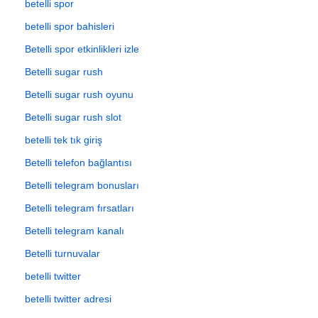
betelli spor
betelli spor bahisleri
Betelli spor etkinlikleri izle
Betelli sugar rush
Betelli sugar rush oyunu
Betelli sugar rush slot
betelli tek tık giriş
Betelli telefon bağlantısı
Betelli telegram bonusları
Betelli telegram fırsatları
Betelli telegram kanalı
Betelli turnuvalar
betelli twitter
betelli twitter adresi