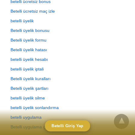
betelli ücretsiz bonus
Betelli ücretsiz maç izle
betelli üyelik
Betelli üyelik bonusu
Betelli üyelik formu
Betelli üyelik hatası
betelli üyelik hesabı
betelli üyelik iptali
Betelli üyelik kuralları
Betelli üyelik şartları
betelli üyelik silme
betelli üyelik sonlandırma
betelli uygulama
Betelli Giriş Yap
Betelli uygulama çökmesi