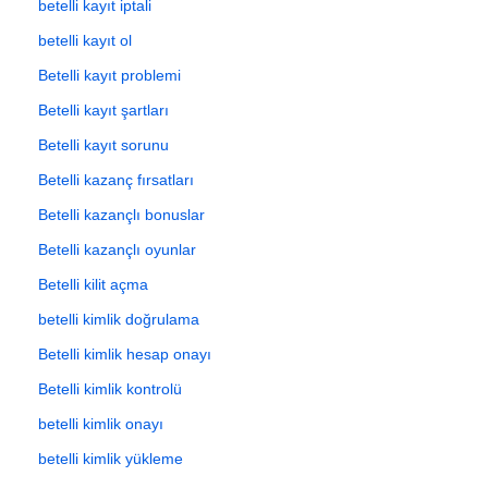
betelli kayıt iptali
betelli kayıt ol
Betelli kayıt problemi
Betelli kayıt şartları
Betelli kayıt sorunu
Betelli kazanç fırsatları
Betelli kazançlı bonuslar
Betelli kazançlı oyunlar
Betelli kilit açma
betelli kimlik doğrulama
Betelli kimlik hesap onayı
Betelli kimlik kontrolü
betelli kimlik onayı
betelli kimlik yükleme