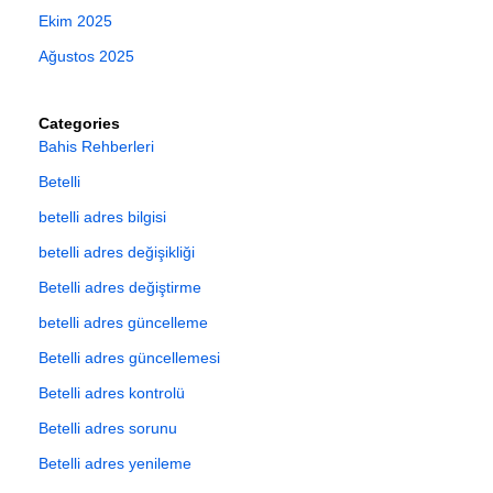
Ekim 2025
Ağustos 2025
Categories
Bahis Rehberleri
Betelli
betelli adres bilgisi
betelli adres değişikliği
Betelli adres değiştirme
betelli adres güncelleme
Betelli adres güncellemesi
Betelli adres kontrolü
Betelli adres sorunu
Betelli adres yenileme