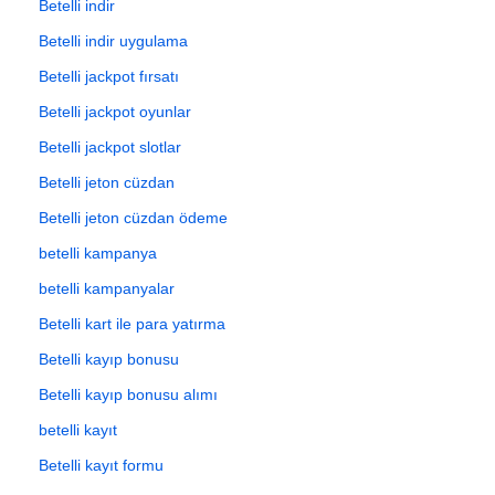
Betelli indir
Betelli indir uygulama
Betelli jackpot fırsatı
Betelli jackpot oyunlar
Betelli jackpot slotlar
Betelli jeton cüzdan
Betelli jeton cüzdan ödeme
betelli kampanya
betelli kampanyalar
Betelli kart ile para yatırma
Betelli kayıp bonusu
Betelli kayıp bonusu alımı
betelli kayıt
Betelli kayıt formu