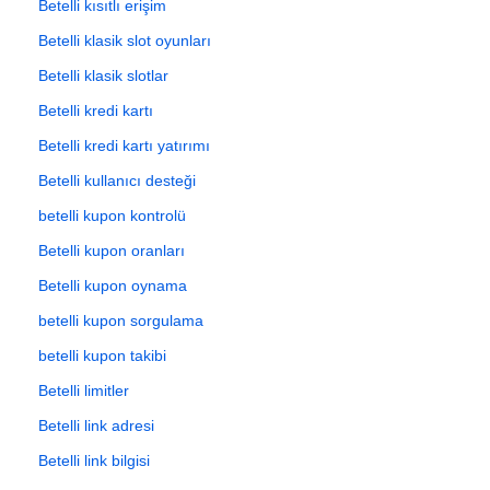
Betelli kısıtlı erişim
Betelli klasik slot oyunları
Betelli klasik slotlar
Betelli kredi kartı
Betelli kredi kartı yatırımı
Betelli kullanıcı desteği
betelli kupon kontrolü
Betelli kupon oranları
Betelli kupon oynama
betelli kupon sorgulama
betelli kupon takibi
Betelli limitler
Betelli link adresi
Betelli link bilgisi