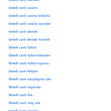
betelli canlı casino
betelli canlı casino bölümü
betelli canlı casino oyunları
betelli canlı destek
betelli canlı destek hizmeti
Betelli canlı futbol
Betelli canlı futbol bahisleri
Betelli canlı futbol kuponu
betelli canlı iletişim
Betelli canlı karşılaşma izle
Betelli canlı kuponlar
Betelli canlı link
Betelli canlı maç izle
betelli canlı oranlar