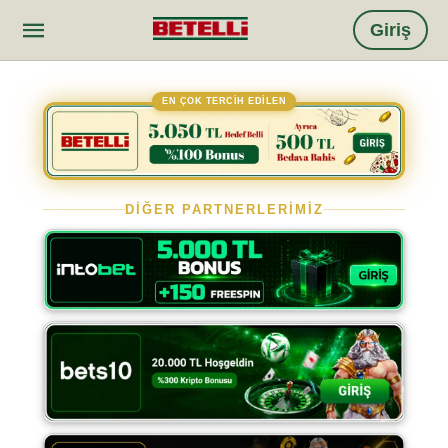
Giriş
EN ÇOK TERCİH EDİLEN
DİĞER PARTNERLERİMİZ