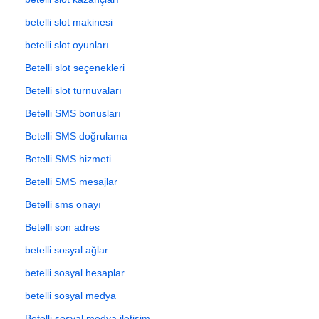
betelli slot makinesi
betelli slot oyunları
Betelli slot seçenekleri
Betelli slot turnuvaları
Betelli SMS bonusları
Betelli SMS doğrulama
Betelli SMS hizmeti
Betelli SMS mesajlar
Betelli sms onayı
Betelli son adres
betelli sosyal ağlar
betelli sosyal hesaplar
betelli sosyal medya
Betelli sosyal medya iletişim