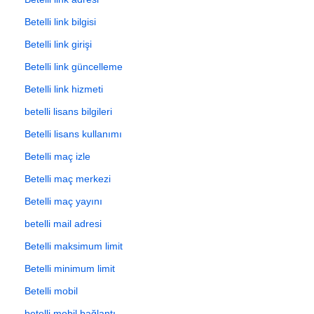
Betelli link bilgisi
Betelli link girişi
Betelli link güncelleme
Betelli link hizmeti
betelli lisans bilgileri
Betelli lisans kullanımı
Betelli maç izle
Betelli maç merkezi
Betelli maç yayını
betelli mail adresi
Betelli maksimum limit
Betelli minimum limit
Betelli mobil
betelli mobil bağlantı