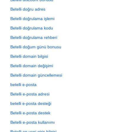
Betelli doğru adres
Betelli doğrulama işlemi
Betelli doğrulama kodu
Betelli doğrulama rehberi
Betelli doğum günü bonusu
Betelli domain bilgisi
Betelli domain değişimi
Betelli domain güncellemesi
betelli e-posta
Betelli e-posta adresi
betelli e-posta desteği
Betelli e-posta destek
Betelli e-posta kullanımı
Betelli en yeni giriş bilgisi