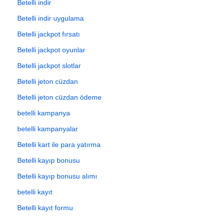
Betelli indir
Betelli indir uygulama
Betelli jackpot fırsatı
Betelli jackpot oyunlar
Betelli jackpot slotlar
Betelli jeton cüzdan
Betelli jeton cüzdan ödeme
betelli kampanya
betelli kampanyalar
Betelli kart ile para yatırma
Betelli kayıp bonusu
Betelli kayıp bonusu alımı
betelli kayıt
Betelli kayıt formu