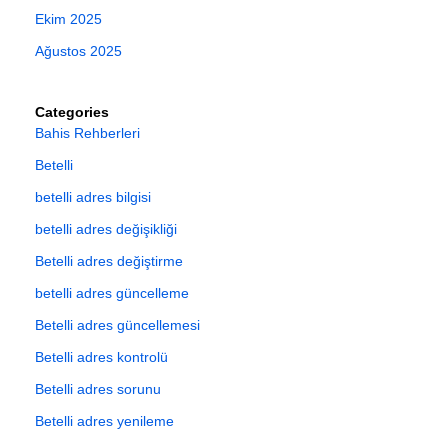
Ekim 2025
Ağustos 2025
Categories
Bahis Rehberleri
Betelli
betelli adres bilgisi
betelli adres değişikliği
Betelli adres değiştirme
betelli adres güncelleme
Betelli adres güncellemesi
Betelli adres kontrolü
Betelli adres sorunu
Betelli adres yenileme