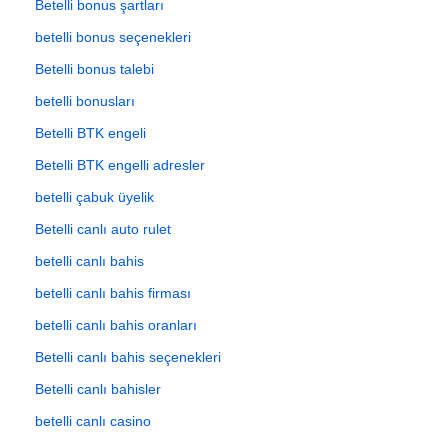
Betelli bonus şartları
betelli bonus seçenekleri
Betelli bonus talebi
betelli bonusları
Betelli BTK engeli
Betelli BTK engelli adresler
betelli çabuk üyelik
Betelli canlı auto rulet
betelli canlı bahis
betelli canlı bahis firması
betelli canlı bahis oranları
Betelli canlı bahis seçenekleri
Betelli canlı bahisler
betelli canlı casino