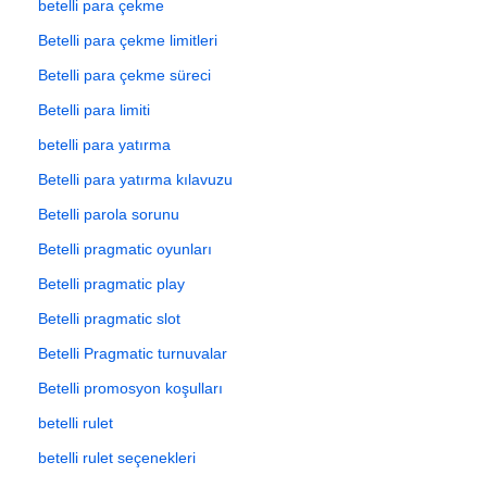
betelli para çekme
Betelli para çekme limitleri
Betelli para çekme süreci
Betelli para limiti
betelli para yatırma
Betelli para yatırma kılavuzu
Betelli parola sorunu
Betelli pragmatic oyunları
Betelli pragmatic play
Betelli pragmatic slot
Betelli Pragmatic turnuvalar
Betelli promosyon koşulları
betelli rulet
betelli rulet seçenekleri