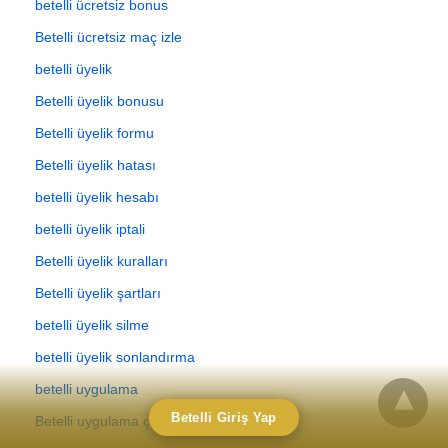
betelli ücretsiz bonus
Betelli ücretsiz maç izle
betelli üyelik
Betelli üyelik bonusu
Betelli üyelik formu
Betelli üyelik hatası
betelli üyelik hesabı
betelli üyelik iptali
Betelli üyelik kuralları
Betelli üyelik şartları
betelli üyelik silme
betelli üyelik sonlandırma
betelli uygulama
Betelli Giriş Yap
Betelli uygulama çökmesi