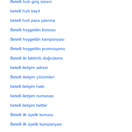
Betelli hızlı giriş süreci
betelli hızlı kayıt
betelli hızlı para yatırma
Betelli hoşgeldin bonusu
Betelli hoşgeldin kampanyası
Betelli hoşgeldin promosyonu
Betelli iki faktörlü doğrulama
betelli iletişim adresi
Betelli iletişim çözümleri
betelli iletişim hattı
betelli iletişim numarası
betelli iletişim twitter
Betelli ilk üyelik bonusu
Betelli ilk üyelik kampanyası