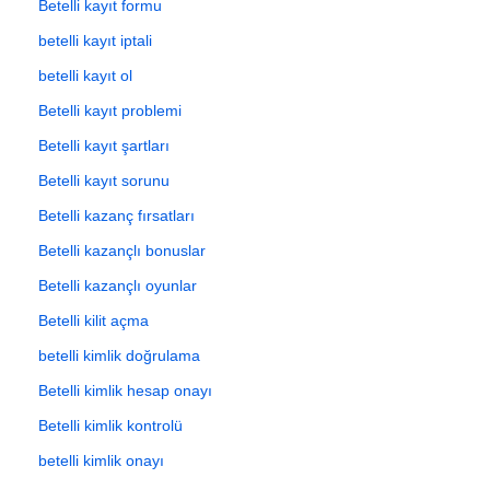
Betelli kayıt formu
betelli kayıt iptali
betelli kayıt ol
Betelli kayıt problemi
Betelli kayıt şartları
Betelli kayıt sorunu
Betelli kazanç fırsatları
Betelli kazançlı bonuslar
Betelli kazançlı oyunlar
Betelli kilit açma
betelli kimlik doğrulama
Betelli kimlik hesap onayı
Betelli kimlik kontrolü
betelli kimlik onayı