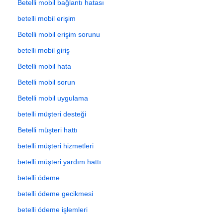
Betelli mobil bağlantı hatası
betelli mobil erişim
Betelli mobil erişim sorunu
betelli mobil giriş
Betelli mobil hata
Betelli mobil sorun
Betelli mobil uygulama
betelli müşteri desteği
Betelli müşteri hattı
betelli müşteri hizmetleri
betelli müşteri yardım hattı
betelli ödeme
betelli ödeme gecikmesi
betelli ödeme işlemleri