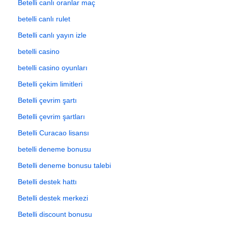
Betelli canlı oranlar maç
betelli canlı rulet
Betelli canlı yayın izle
betelli casino
betelli casino oyunları
Betelli çekim limitleri
Betelli çevrim şartı
Betelli çevrim şartları
Betelli Curacao lisansı
betelli deneme bonusu
Betelli deneme bonusu talebi
Betelli destek hattı
Betelli destek merkezi
Betelli discount bonusu