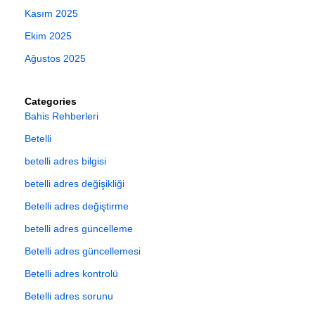
Kasım 2025
Ekim 2025
Ağustos 2025
Categories
Bahis Rehberleri
Betelli
betelli adres bilgisi
betelli adres değişikliği
Betelli adres değiştirme
betelli adres güncelleme
Betelli adres güncellemesi
Betelli adres kontrolü
Betelli adres sorunu