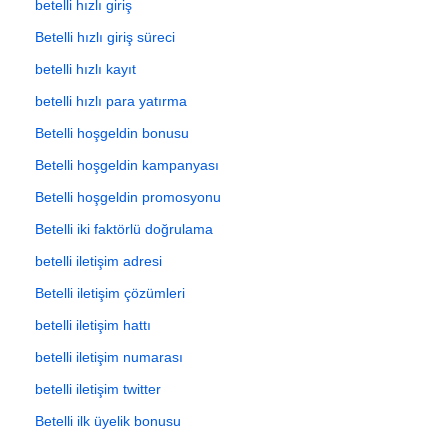
betelli hızlı giriş
Betelli hızlı giriş süreci
betelli hızlı kayıt
betelli hızlı para yatırma
Betelli hoşgeldin bonusu
Betelli hoşgeldin kampanyası
Betelli hoşgeldin promosyonu
Betelli iki faktörlü doğrulama
betelli iletişim adresi
Betelli iletişim çözümleri
betelli iletişim hattı
betelli iletişim numarası
betelli iletişim twitter
Betelli ilk üyelik bonusu