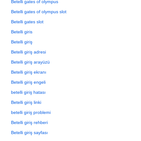
Betelli gates of olympus
Betelli gates of olympus slot
Betelli gates slot
Betelli giris
Betelli giriş
Betelli giriş adresi
Betelli giriş arayüzü
Betelli giriş ekranı
Betelli giriş engeli
betelli giriş hatası
Betelli giriş linki
betelli giriş problemi
Betelli giriş rehberi
Betelli giriş sayfası