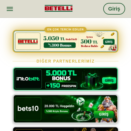
Giriş
EN ÇOK TERCİH EDİLEN
DİĞER PARTNERLERİMİZ