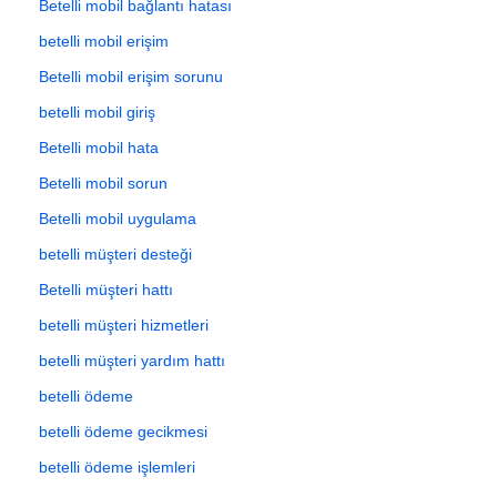
Betelli mobil bağlantı hatası
betelli mobil erişim
Betelli mobil erişim sorunu
betelli mobil giriş
Betelli mobil hata
Betelli mobil sorun
Betelli mobil uygulama
betelli müşteri desteği
Betelli müşteri hattı
betelli müşteri hizmetleri
betelli müşteri yardım hattı
betelli ödeme
betelli ödeme gecikmesi
betelli ödeme işlemleri