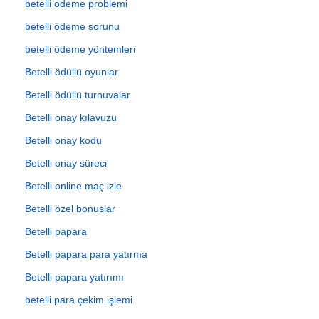
betelli ödeme problemi
betelli ödeme sorunu
betelli ödeme yöntemleri
Betelli ödüllü oyunlar
Betelli ödüllü turnuvalar
Betelli onay kılavuzu
Betelli onay kodu
Betelli onay süreci
Betelli online maç izle
Betelli özel bonuslar
Betelli papara
Betelli papara para yatırma
Betelli papara yatırımı
betelli para çekim işlemi