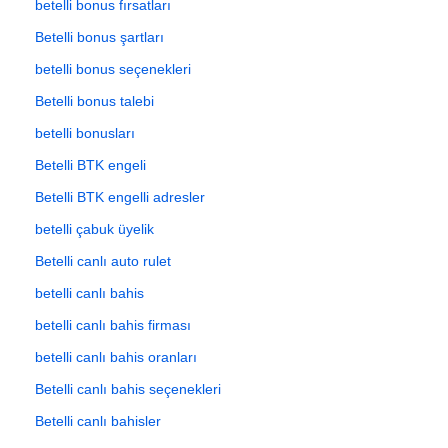
betelli bonus fırsatları
Betelli bonus şartları
betelli bonus seçenekleri
Betelli bonus talebi
betelli bonusları
Betelli BTK engeli
Betelli BTK engelli adresler
betelli çabuk üyelik
Betelli canlı auto rulet
betelli canlı bahis
betelli canlı bahis firması
betelli canlı bahis oranları
Betelli canlı bahis seçenekleri
Betelli canlı bahisler