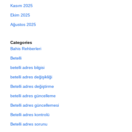
Kasım 2025
Ekim 2025
Ağustos 2025
Categories
Bahis Rehberleri
Betelli
betelli adres bilgisi
betelli adres değişikliği
Betelli adres değiştirme
betelli adres güncelleme
Betelli adres güncellemesi
Betelli adres kontrolü
Betelli adres sorunu