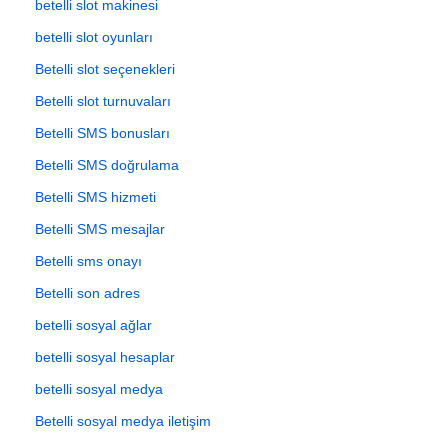
betelli slot makinesi
betelli slot oyunları
Betelli slot seçenekleri
Betelli slot turnuvaları
Betelli SMS bonusları
Betelli SMS doğrulama
Betelli SMS hizmeti
Betelli SMS mesajlar
Betelli sms onayı
Betelli son adres
betelli sosyal ağlar
betelli sosyal hesaplar
betelli sosyal medya
Betelli sosyal medya iletişim