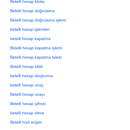
Betelli hesap bloke
Betelli hesap doğrulama
Betelli hesap doğrulama işlemi
betelli hesap işlemleri
betelli hesap kapatma
Betelli hesap kapatma işlemi
Betelli hesap kapatma talebi
Betelli hesap kilidi
betelli hesap oluşturma
betelli hesap onay
Betelli hesap onayı
Betelli hesap şifresi
betelli hesap silme
Betelli hızlı erişim