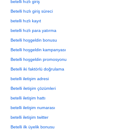
betelli hızlı giriş
Betelli hızlı giriş süreci
betelli hızlı kayıt
betelli hızlı para yatırma
Betelli hoşgeldin bonusu
Betelli hoşgeldin kampanyası
Betelli hoşgeldin promosyonu
Betelli iki faktörlü doğrulama
betelli iletişim adresi
Betelli iletişim çözümleri
betelli iletişim hattı
betelli iletişim numarası
betelli iletişim twitter
Betelli ilk üyelik bonusu