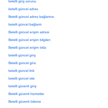
betelli giriş sorunu
betelli güncel adres
Betelli güncel adres bağlantısı
betelli güncel bağlantı
Betelli güncel erişim adresi
Betelli güncel erişim bilgileri
Betelli güncel erişim tıkla
betelli güncel giriş
Betelli güncel giris
betelli güncel link
betelli güncel site
betelli güvenli giriş
Betelli güvenli hizmetler
Betelli güvenli ödeme