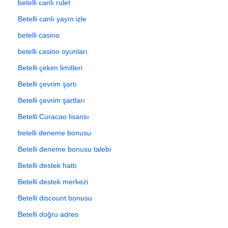
betelli canlı rulet
Betelli canlı yayın izle
betelli casino
betelli casino oyunları
Betelli çekim limitleri
Betelli çevrim şartı
Betelli çevrim şartları
Betelli Curacao lisansı
betelli deneme bonusu
Betelli deneme bonusu talebi
Betelli destek hattı
Betelli destek merkezi
Betelli discount bonusu
Betelli doğru adres