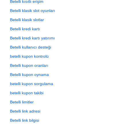
Betelli kısıtlı erişim
Betelli klasik slot oyunları
Betelli klasik slotlar
Betelli kredi kartı
Betelli kredi kartı yatırımı
Betelli kullanıcı desteği
betelli kupon kontrolü
Betelli kupon oranları
Betelli kupon oynama
betelli kupon sorgulama
betelli kupon takibi
Betelli limitler
Betelli link adresi
Betelli link bilgisi