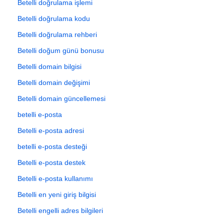
Betelli doğrulama işlemi
Betelli doğrulama kodu
Betelli doğrulama rehberi
Betelli doğum günü bonusu
Betelli domain bilgisi
Betelli domain değişimi
Betelli domain güncellemesi
betelli e-posta
Betelli e-posta adresi
betelli e-posta desteği
Betelli e-posta destek
Betelli e-posta kullanımı
Betelli en yeni giriş bilgisi
Betelli engelli adres bilgileri