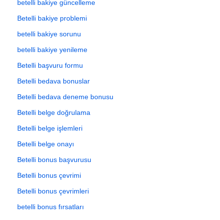
betelli bakiye güncelleme
Betelli bakiye problemi
betelli bakiye sorunu
betelli bakiye yenileme
Betelli başvuru formu
Betelli bedava bonuslar
Betelli bedava deneme bonusu
Betelli belge doğrulama
Betelli belge işlemleri
Betelli belge onayı
Betelli bonus başvurusu
Betelli bonus çevrimi
Betelli bonus çevrimleri
betelli bonus fırsatları