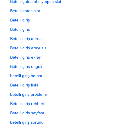
Betelli gates of olympus slot
Betelli gates slot
Betelli giriş
Betelli giris
Betelli giriş adresi
Betelli giriş arayüzü
Betelli giriş ekranı
Betelli giriş engeli
betelli giriş hatası
Betelli giriş linki
betelli giriş problemi
Betelli giriş rehberi
Betelli giriş sayfası
betelli giriş sorunu