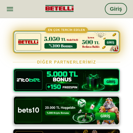
Giriş
EN ÇOK TERCİH EDİLEN
DİĞER PARTNERLERİMİZ