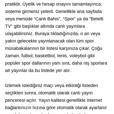
pratiktir. Üyelik ve hesap onayını tamamlayınca,
sisteme girmeniz yeterli. Genellikle ana sayfada
veya menüde “Canlı Bahis”, “Spor” ya da “Betelli
TV” gibi başlıklar altında canlı yayınlara
ulaşabilirsiniz. Buraya tıkladığınızda, o an veya
yakın gelecekte yayınlanacak olan tüm spor
müsabakalarının bir listesi karşınıza çıkar. Çoğu
zaman, futbol, basketbol, tenis, voleybol gibi
popüler spor dallarının yanı sıra, daha niş sporlara
ait yayınlar da bu listede yer alır.
İzlemek istediğiniz maçı veya etkinliği listeden
seçtikten sonra, otomatik olarak canlı yayın
penceresi açılır. Yayın kalitesi genellikle internet
bağlantınızın hızına göre otomatik olarak ayarlanır