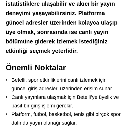
istatistiklere ulaşabilir ve akıcı bir yayın
deneyimi yaşayabilirsiniz. Platforma
güncel adresler üzerinden kolayca ulaşıp
üye olmak, sonrasında ise canlı yayın
bölümüne giderek izlemek istediğiniz
etkinliği seçmek yeterlidir.
Önemli Noktalar
Betelli, spor etkinliklerini canlı izlemek için
güncel giriş adresleri üzerinden erişim sunar.
Canlı yayınlara ulaşmak için Betelli’ye üyelik ve
basit bir giriş işlemi gerekir.
Platform, futbol, basketbol, tenis gibi birçok spor
dalında yayın olanağı sağlar.