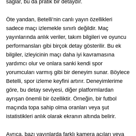
sağlar, bu da pratik bir detaydır.
Öte yandan, Betelli’nin canlı yayın özellikleri
sadece maçı izlemekle sınırlı değildir. Maç
yayınlarında anlık veriler, takım bilgileri ve oyuncu
performansları gibi birçok detay gösterilir. Bu ek
bilgiler, izleyicinin maçı daha iyi kavramasına
yardımcı olur ve onlara sanki kendi spor
yorumcuları varmış gibi bir deneyim sunar. Böylece
Betelli, spor izleme keyfini artırır. Deneyimlerime
göre, bu detay seviyesi, diğer platformlardan
ayrışan önemli bir özelliktir. Örneğin, bir futbol
maçında topa sahip olma oranları veya şut
istatistikleri anlık olarak ekranın altında belirir.
Ayrıca, bazı yayınlarda farklı kamera açıları veya