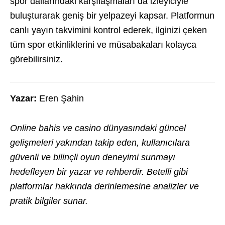
spor dallarındaki karşılaşmaları da izleyiciyle
buluşturarak geniş bir yelpazeyi kapsar. Platformun
canlı yayın takvimini kontrol ederek, ilginizi çeken
tüm spor etkinliklerini ve müsabakaları kolayca
görebilirsiniz.
Yazar:
Eren Şahin
Online bahis ve casino dünyasındaki güncel
gelişmeleri yakından takip eden, kullanıcılara
güvenli ve bilinçli oyun deneyimi sunmayı
hedefleyen bir yazar ve rehberdir. Betelli gibi
platformlar hakkında derinlemesine analizler ve
pratik bilgiler sunar.