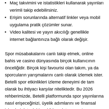
Maç takvimini ve istatistikleri kullanarak yayınları
verimli takip edebilirsiniz.
Erişim sorunlarında alternatif linkler veya mobil
uygulama pratik çözümler sunar.
Video kalitesi ve yayın akıcılığı genellikle
internet bağlantınıza bağlı olarak değişir.
Spor müsabakalarını canlı takip etmek, online
bahis ve casino dünyasında birçok kullanıcının
önceliğidir. Birçok kişi favourisi olan takım, ya da
sporcuların yarışmalarını canlı olarak izlemek ister.
Betelli spor etkinlikleri izleme deneyimi de tam
olarak bu ihtiyacı karşılar niteliktedir. Bu 2026
rehberimizde, Betelli platformunda spor yayınlarına
nasıl erişeceğinizi, üyelik adımlarını ve finansal