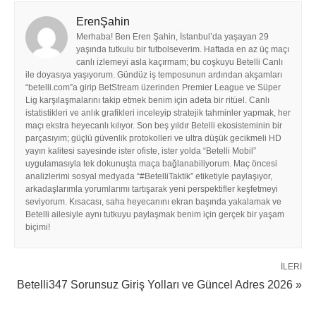
ErenŞahin
Merhaba! Ben Eren Şahin, İstanbul’da yaşayan 29
yaşında tutkulu bir futbolseverim. Haftada en az üç maçı
canlı izlemeyi asla kaçırmam; bu coşkuyu Betelli Canlı
ile doyasıya yaşıyorum. Gündüz iş temposunun ardından akşamları
“betelli.com”a girip BetStream üzerinden Premier League ve Süper
Lig karşılaşmalarını takip etmek benim için adeta bir ritüel. Canlı
istatistikleri ve anlık grafikleri inceleyip stratejik tahminler yapmak, her
maçı ekstra heyecanlı kılıyor. Son beş yıldır Betelli ekosisteminin bir
parçasıyım; güçlü güvenlik protokolleri ve ultra düşük gecikmeli HD
yayın kalitesi sayesinde ister ofiste, ister yolda “Betelli Mobil”
uygulamasıyla tek dokunuşta maça bağlanabiliyorum. Maç öncesi
analizlerimi sosyal medyada “#BetelliTaktik” etiketiyle paylaşıyor,
arkadaşlarımla yorumlarımı tartışarak yeni perspektifler keşfetmeyi
seviyorum. Kısacası, saha heyecanını ekran başında yakalamak ve
Betelli ailesiyle aynı tutkuyu paylaşmak benim için gerçek bir yaşam
biçimi!
İLERI
Betelli347 Sorunsuz Giriş Yolları ve Güncel Adres 2026 »