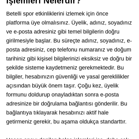
İşlemleri Nelerdir?
Betelli spor etkinliklerini izlemek için önce
platforma üye olmalısınız. Üyelik, adınız, soyadınız
ve e-posta adresiniz gibi temel bilgilerin doğru
girilmesiyle başlar. Bu süreçte adınız, soyadınız, e-
posta adresiniz, cep telefonu numaranız ve doğum
tarihiniz gibi kişisel bilgilerinizi eksiksiz ve doğru bir
şekilde sisteme kaydetmeniz gerekmektedir. Bu
bilgiler, hesabınızın güvenliği ve yasal gereklilikler
açısından büyük önem taşır. Çoğu kez, üyelik
formunu doldurup onayladıktan sonra e-posta
adresinize bir doğrulama bağlantısı gönderilir. Bu
bağlantıya tıklayarak hesabınızı aktif hale
getirmeniz gerekir, bu aşama oldukça standarttır.