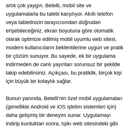
artık çok yaygın. Betelli, mobil site ve
uygulamalarla bu talebi karşılıyor. Akıllı telefon
veya tabletinizin tarayıcısından doğrudan
erişebileceğiniz, ekran boyutuna göre otomatik
olarak optimize edilmiş mobil uyumlu web sitesi,
modern kullanıcıların beklentilerine uygun ve pratik
bir çözüm sunuyor. Bu sayede, ek bir uygulama
indirmeden de canlı yayınları sorunsuz bir şekilde
takip edebilirsiniz. Açıkçası, bu pratiklik, birçok kişi
için büyük bir kolaylık sağlar.
Bunun yanında, Betelli’nin özel mobil uygulamaları
(genellikle Android ve iOS işletim sistemleri için)
daha gelişmiş bir deneyim sunar. Uygulamayı
indirip kurduktan sonra, tıpkı web sitesindeki gibi