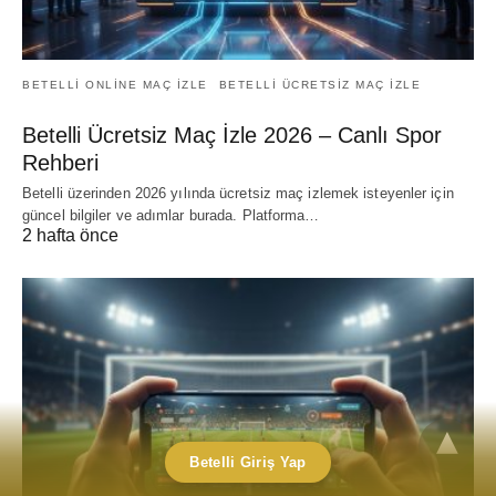
BETELLI ONLINE MAÇ IZLE
BETELLI ÜCRETSIZ MAÇ IZLE
Betelli Ücretsiz Maç İzle 2026 – Canlı Spor
Rehberi
Betelli üzerinden 2026 yılında ücretsiz maç izlemek isteyenler için
güncel bilgiler ve adımlar burada. Platforma…
2 hafta önce
Betelli Giriş Yap