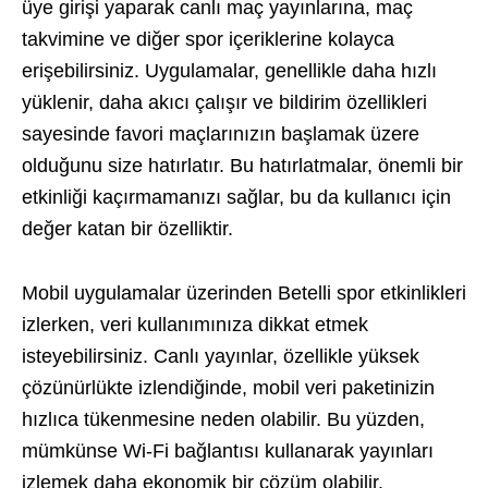
üye girişi yaparak canlı maç yayınlarına, maç
takvimine ve diğer spor içeriklerine kolayca
erişebilirsiniz. Uygulamalar, genellikle daha hızlı
yüklenir, daha akıcı çalışır ve bildirim özellikleri
sayesinde favori maçlarınızın başlamak üzere
olduğunu size hatırlatır. Bu hatırlatmalar, önemli bir
etkinliği kaçırmamanızı sağlar, bu da kullanıcı için
değer katan bir özelliktir.
Mobil uygulamalar üzerinden Betelli spor etkinlikleri
izlerken, veri kullanımınıza dikkat etmek
isteyebilirsiniz. Canlı yayınlar, özellikle yüksek
çözünürlükte izlendiğinde, mobil veri paketinizin
hızlıca tükenmesine neden olabilir. Bu yüzden,
mümkünse Wi-Fi bağlantısı kullanarak yayınları
izlemek daha ekonomik bir çözüm olabilir.