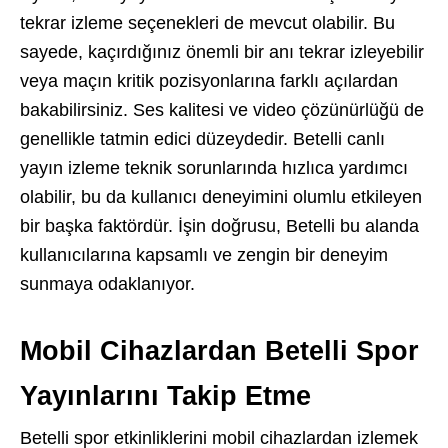
tekrar izleme seçenekleri de mevcut olabilir. Bu
sayede, kaçırdığınız önemli bir anı tekrar izleyebilir
veya maçın kritik pozisyonlarına farklı açılardan
bakabilirsiniz. Ses kalitesi ve video çözünürlüğü de
genellikle tatmin edici düzeydedir. Betelli canlı
yayın izleme teknik sorunlarında hızlıca yardımcı
olabilir, bu da kullanıcı deneyimini olumlu etkileyen
bir başka faktördür. İşin doğrusu, Betelli bu alanda
kullanıcılarına kapsamlı ve zengin bir deneyim
sunmaya odaklanıyor.
Mobil Cihazlardan Betelli Spor
Yayınlarını Takip Etme
Betelli spor etkinliklerini mobil cihazlardan izlemek