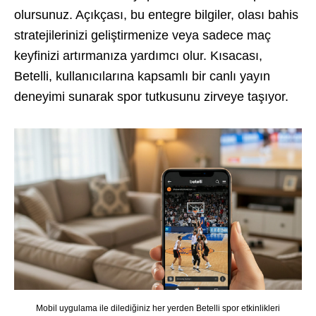
olursunuz. Açıkçası, bu entegre bilgiler, olası bahis
stratejilerinizi geliştirmenize veya sadece maç
keyfinizi artırmanıza yardımcı olur. Kısacası,
Betelli, kullanıcılarına kapsamlı bir canlı yayın
deneyimi sunarak spor tutkusunu zirveye taşıyor.
Mobil uygulama ile dilediğiniz her yerden Betelli spor etkinlikleri