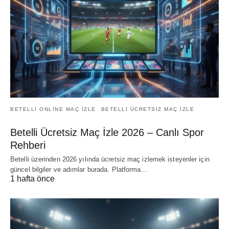
BETELLI ONLINE MAÇ IZLE
BETELLI ÜCRETSIZ MAÇ IZLE
Betelli Ücretsiz Maç İzle 2026 – Canlı Spor
Rehberi
Betelli üzerinden 2026 yılında ücretsiz maç izlemek isteyenler için
güncel bilgiler ve adımlar burada. Platforma…
1 hafta önce