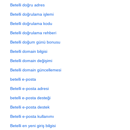
Betelli doğru adres
Betelli doğrulama işlemi
Betelli doğrulama kodu
Betelli doğrulama rehberi
Betelli doğum günü bonusu
Betelli domain bilgisi
Betelli domain değişimi
Betelli domain güncellemesi
betelli e-posta
Betelli e-posta adresi
betelli e-posta desteği
Betelli e-posta destek
Betelli e-posta kullanımı
Betelli en yeni giriş bilgisi