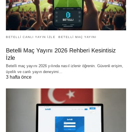
BETELLI CANLI YAYIN IZLE
BETELLI MAÇ YAYINI
Betelli Maç Yayını 2026 Rehberi Kesintisiz
İzle
Betelli maç yayını 2026 yılında nasıl izlenir öğrenin. Güvenli erişim,
üyelik ve canlı yayın deneyimi…
3 hafta önce