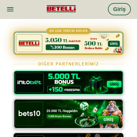
Giriş
EN ÇOK TERCİH EDİLEN
DİĞER PARTNERLERİMİZ