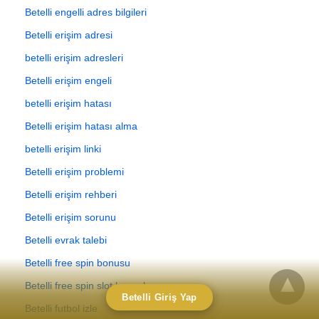
Betelli engelli adres bilgileri
Betelli erişim adresi
betelli erişim adresleri
Betelli erişim engeli
betelli erişim hatası
Betelli erişim hatası alma
betelli erişim linki
Betelli erişim problemi
Betelli erişim rehberi
Betelli erişim sorunu
Betelli evrak talebi
Betelli free spin bonusu
Betelli free spin slot bonusları
Betelli Giriş Yap
Betelli futbol izle