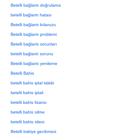
Betelli bağlantı doğrulama
betelli bağlantı hatası
Betelli bağlantı kılavuzu
Betelli bağlantı problemi
Betelli bağlantı sorunları
betelli bağlantı sorunu
Betelli bağlantı yenileme
Betelli Bahis
betelli bahis iptal talebi
betelli bahis iptali
betelli bahis lisansı
betelli bahis silme
betelli bahis sitesi
Betelli bakiye gecikmesi