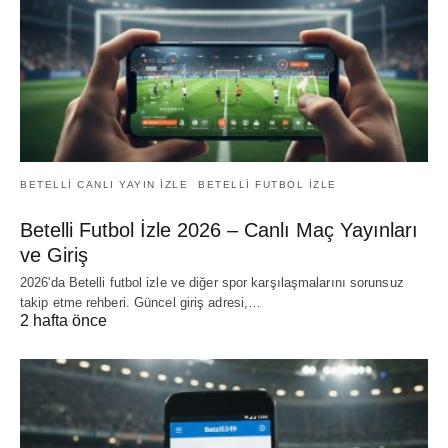
BETELLI CANLI YAYIN IZLE
BETELLI FUTBOL IZLE
Betelli Futbol İzle 2026 – Canlı Maç Yayınları
ve Giriş
2026'da Betelli futbol izle ve diğer spor karşılaşmalarını sorunsuz
takip etme rehberi. Güncel giriş adresi,…
2 hafta önce