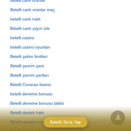
betelli canlı oranlar
Betelli canlı oranlar maç
betelli canlı rulet
Betelli canlı yayın izle
betelli casino
betelli casino oyunları
Betelli çekim limitleri
Betelli çevrim şartı
Betelli çevrim şartları
Betelli Curacao lisansı
betelli deneme bonusu
Betelli deneme bonusu talebi
Betelli destek hattı
Betelli destek merkezi
Betelli Giriş Yap