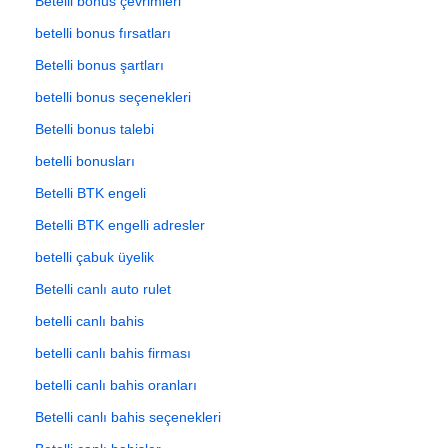
Betelli bonus çevrimleri
betelli bonus fırsatları
Betelli bonus şartları
betelli bonus seçenekleri
Betelli bonus talebi
betelli bonusları
Betelli BTK engeli
Betelli BTK engelli adresler
betelli çabuk üyelik
Betelli canlı auto rulet
betelli canlı bahis
betelli canlı bahis firması
betelli canlı bahis oranları
Betelli canlı bahis seçenekleri