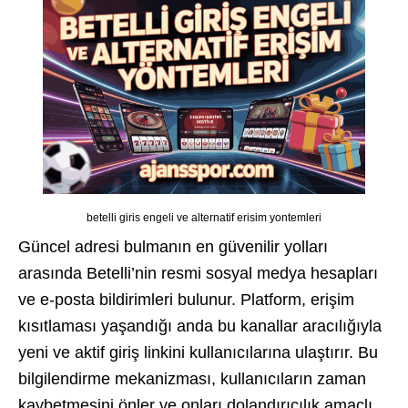
betelli giris engeli ve alternatif erisim yontemleri
Güncel adresi bulmanın en güvenilir yolları
arasında Betelli’nin resmi sosyal medya hesapları
ve e-posta bildirimleri bulunur. Platform, erişim
kısıtlaması yaşandığı anda bu kanallar aracılığıyla
yeni ve aktif giriş linkini kullanıcılarına ulaştırır. Bu
bilgilendirme mekanizması, kullanıcıların zaman
kaybetmesini önler ve onları dolandırıcılık amaçlı