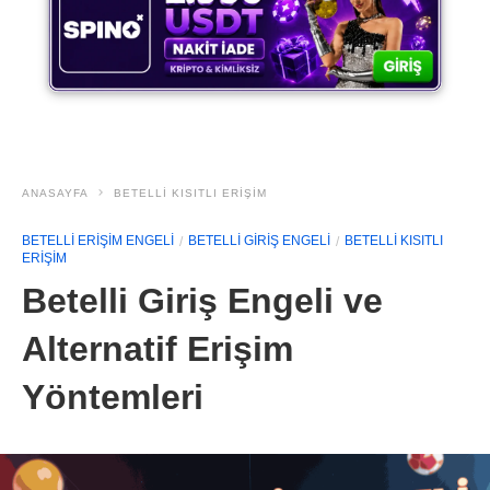
ANASAYFA
BETELLI KISITLI ERIŞIM
BETELLI ERIŞIM ENGELI
BETELLI GIRIŞ ENGELI
BETELLI KISITLI
ERIŞIM
Betelli Giriş Engeli ve
Alternatif Erişim
Yöntemleri