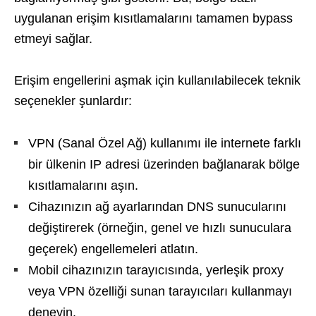
uygulanan erişim kısıtlamalarını tamamen bypass
etmeyi sağlar.
Erişim engellerini aşmak için kullanılabilecek teknik
seçenekler şunlardır:
VPN (Sanal Özel Ağ) kullanımı ile internete farklı
bir ülkenin IP adresi üzerinden bağlanarak bölge
kısıtlamalarını aşın.
Cihazınızın ağ ayarlarından DNS sunucularını
değiştirerek (örneğin, genel ve hızlı sunuculara
geçerek) engellemeleri atlatın.
Mobil cihazınızın tarayıcısında, yerleşik proxy
veya VPN özelliği sunan tarayıcıları kullanmayı
deneyin.