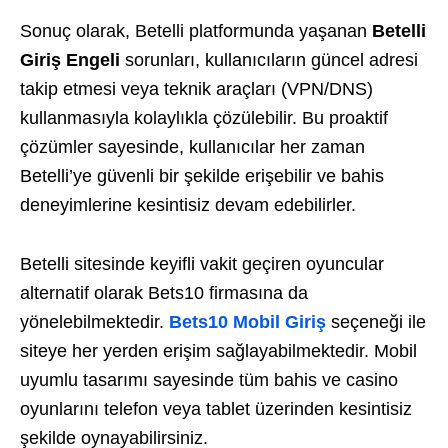
Sonuç olarak, Betelli platformunda yaşanan
Betelli
Giriş Engeli
sorunları, kullanıcıların güncel adresi
takip etmesi veya teknik araçları (VPN/DNS)
kullanmasıyla kolaylıkla çözülebilir. Bu proaktif
çözümler sayesinde, kullanıcılar her zaman
Betelli’ye güvenli bir şekilde erişebilir ve bahis
deneyimlerine kesintisiz devam edebilirler.
Betelli sitesinde keyifli vakit geçiren oyuncular
alternatif olarak Bets10 firmasına da
yönelebilmektedir.
Bets10 Mobil Giriş
seçeneği ile
siteye her yerden erişim sağlayabilmektedir. Mobil
uyumlu tasarımı sayesinde tüm bahis ve casino
oyunlarını telefon veya tablet üzerinden kesintisiz
şekilde oynayabilirsiniz.