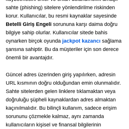
sahte (phishing) sitelere yönlendirilme riskinden
korur. Kullanıcılar, bu resmi kaynaklar sayesinde
Betelli Giriş Engeli
sorununa karşı daima doğru
bilgiye sahip olurlar. Kullanıcılar sitede bahis
oynarken birçok oyunda
jackpot kazancı
sağlama
şansına sahiptir. Bu da müşteriler için son derece
önemli bir avantajdır.
Güncel adres üzerinden giriş yapılırken, adresin
URL kısmının doğru olduğundan emin olunmalıdır.
Sahte sitelerden gelen linklere tıklamaktan veya
doğruluğu şüpheli kaynaklardan adres almaktan
kaçınılmalıdır. Bu bilinçli kullanım, sadece erişim
sorununu çözmekle kalmaz, aynı zamanda
kullanıcıların kişisel ve finansal bilgilerinin