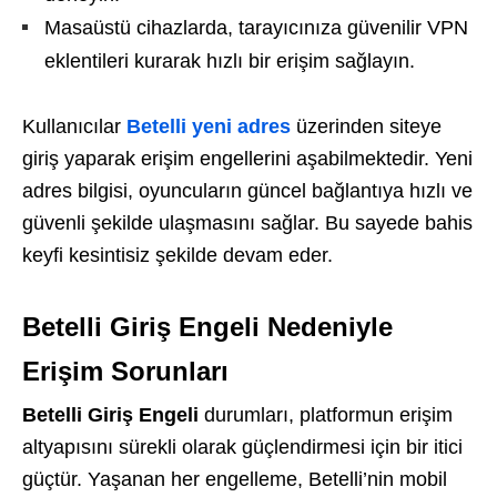
Masaüstü cihazlarda, tarayıcınıza güvenilir VPN
eklentileri kurarak hızlı bir erişim sağlayın.
Kullanıcılar
Betelli yeni adres
üzerinden siteye
giriş yaparak erişim engellerini aşabilmektedir. Yeni
adres bilgisi, oyuncuların güncel bağlantıya hızlı ve
güvenli şekilde ulaşmasını sağlar. Bu sayede bahis
keyfi kesintisiz şekilde devam eder.
Betelli Giriş Engeli Nedeniyle
Erişim Sorunları
Betelli Giriş Engeli
durumları, platformun erişim
altyapısını sürekli olarak güçlendirmesi için bir itici
güçtür. Yaşanan her engelleme, Betelli’nin mobil