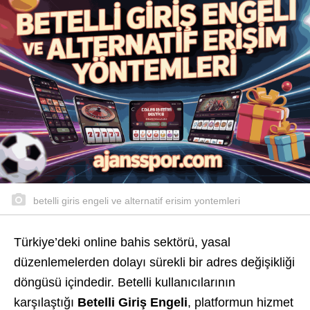
betelli giris engeli ve alternatif erisim yontemleri
Türkiye’deki online bahis sektörü, yasal
düzenlemelerden dolayı sürekli bir adres değişikliği
döngüsü içindedir. Betelli kullanıcılarının
karşılaştığı
Betelli Giriş Engeli
, platformun hizmet