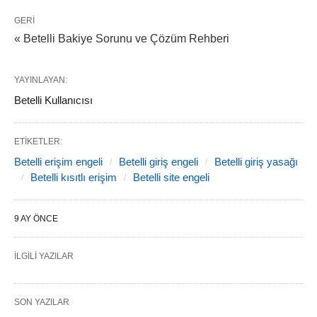
GERI
« Betelli Bakiye Sorunu ve Çözüm Rehberi
YAYINLAYAN:
Betelli Kullanıcısı
ETIKETLER:
Betelli erişim engeli
Betelli giriş engeli
Betelli giriş yasağı
Betelli kısıtlı erişim
Betelli site engeli
9 AY ÖNCE
İLGILI YAZILAR
SON YAZILAR